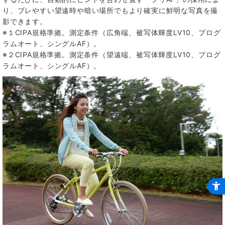
り、ブレやすい望遠時や暗い場所でもより確実に鮮明な写真を撮
影できます。
※１CIPA規格準拠。測定条件（広角端、被写体輝度LV10、プログ
ラムオート、シングルAF）。
※２CIPA規格準拠。測定条件（望遠端、被写体輝度LV10、プログ
ラムオート、シングルAF）。