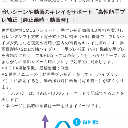
暗いシーンや動画のキレイをサポート「高性能手ブ
レ補正［静止画時・動画時］」
裏面照射型CMOSセンサーと、手ブレ補正効果4.0段※1を実現し
たレンズシフト方式＋電子式手ブレ補正（VR）機能で、ブレやノ
イズが気になる夜景や薄暗い室内の写真もキレイに撮れます。動
画撮影時※2には5軸ハイブリッド手ブレ補正（VR）機能が手ブレ
を高精度に抑え、フルHDならではの美しさをしっかりキープ。歩
きながらの撮影やズーム時のブレまで効果的に補正します。
※１CIPA規格準拠。最望遠側で測定。
※２動画メニューの［動画手ブレ補正］を［する（ハイブリッ
ド）］に設定すると、動画撮影時に画角（写る範囲）が狭くなり
ます。
・「フルHD」は、1920×1080フォーマットで記録できることを
表します。
・本ページに掲載の画像は一部を除きイメージです。