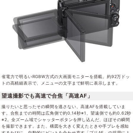
省電力で明るいRGBW方式の大画面モニターを搭載。約92万ドッ
トの高精細表示で、メニューの文字まで鮮明に表示します。
望遠撮影でも高速で合焦「高速AF」
撮りたいと思ったその瞬間を逃さない、高速AFを搭載していま
す。合焦までの時間は広角側で約0.14秒※1、望遠側でも約0.62秒
※2。全ズーム域でシャッターボタンを押し込んだ、ほぼその瞬間
を撮影できます。また、構図を大きく変えたときや手ブレを感知
するたびに、自動的にピントを合わせ直す「プリAF」の採用によ