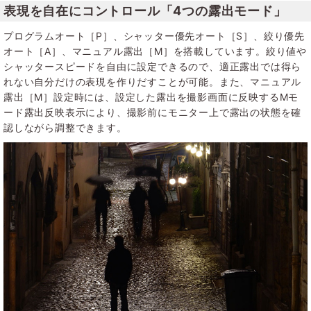
表現を自在にコントロール「4つの露出モード」
プログラムオート［P］、シャッター優先オート［S］、絞り優先
オート［A］、マニュアル露出［M］を搭載しています。絞り値や
シャッタースピードを自由に設定できるので、適正露出では得ら
れない自分だけの表現を作りだすことが可能。また、マニュアル
露出［M］設定時には、設定した露出を撮影画面に反映するMモ
ード露出反映表示により、撮影前にモニター上で露出の状態を確
認しながら調整できます。