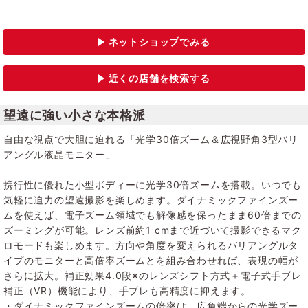
望遠に強い小さな本格派
自由な視点で大胆に迫れる「光学30倍ズーム＆広視野角3型バリ
アングル液晶モニター」
携行性に優れた小型ボディーに光学30倍ズームを搭載。いつでも
気軽に迫力の望遠撮影を楽しめます。ダイナミックファインズー
ムを使えば、電子ズーム領域でも解像感を保ったまま60倍までの
ズーミングが可能。レンズ前約1 cmまで近づいて撮影できるマク
ロモードも楽しめます。方向や角度を変えられるバリアングルタ
イプのモニターと高倍率ズームとを組み合わせれば、表現の幅が
さらに拡大。補正効果4.0段※のレンズシフト方式＋電子式手ブレ
補正（VR）機能により、手ブレも高精度に抑えます。
・ダイナミックファインズームの倍率は、広角端からの光学ズー