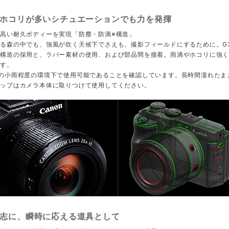
ホコリが多いシチュエーションでも力を発揮
高い耐久ボディーを実現「防塵・防滴※構造」
る森の中でも、強風が吹く天候下でさえも、撮影フィールドにするために。G3
せ構造の採用と、ラバー素材の使用、および部品間を接着。雨滴やホコリに強
ます。
の小雨程度の環境下で使用可能であることを確認しています。長時間濡れたま
ャップはカメラ本体に取りつけて使用してください。
志に、瞬時に応える道具として