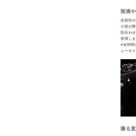
雨滴や
信頼性の
小雨が降
段合わ
発揮し
※短時間
ューキ
撮る意