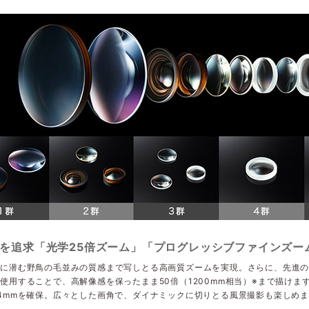
を追求「光学25倍ズーム」「プログレッシブファインズー
方に潜む野鳥の毛並みの質感まで写しとる高画質ズームを実現。さらに、先進
使用することで、高解像感を保ったまま50倍（1200mm相当）※まで描け
4mmを確保。広々とした画角で、ダイナミックに切りとる風景撮影も楽しめ