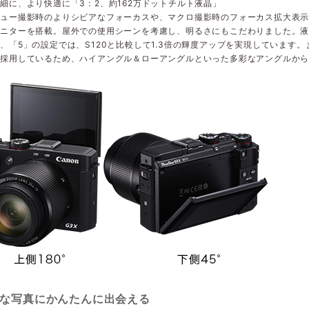
細に、より快適に「3：2、約162万ドットチルト液晶」
ュー撮影時のよりシビアなフォーカスや、マクロ撮影時のフォーカス拡大表示
ニターを搭載。屋外での使用シーンを考慮し、明るさにもこだわりました。液
、「5」の設定では、S120と比較して1.3倍の輝度アップを実現しています。ま
を採用しているため、ハイアングル＆ローアングルといった多彩なアングルか
な写真にかんたんに出会える