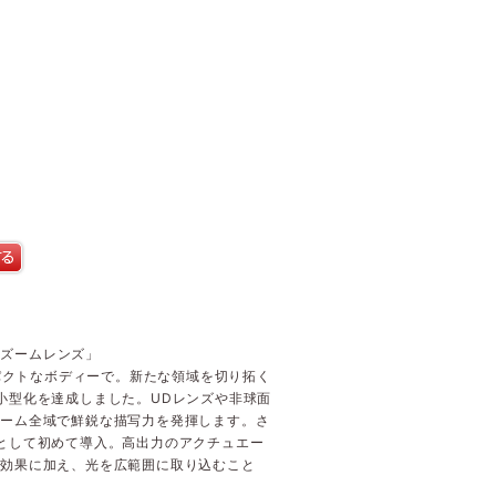
率ズームレンズ」
ンパクトなボディーで。新たな領域を切り拓く
小型化を達成しました。UDレンズや非球面
ズーム全域で鮮鋭な描写力を発揮します。さ
として初めて導入。高出力のアクチュエー
正効果に加え、光を広範囲に取り込むこと