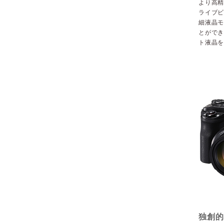
より高精
ライブビ
細液晶モ
とができ
ト液晶
独創的