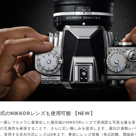
方式のNIKKORレンズも使用可能 【NEW】
一眼レフカメラに最適化した最先端のNIKKORレンズで高画質な写真を撮る喜びだ
の互換性を確保することで、さらに広い愉しみを提供します。露出計連動レバ
。使用する非AI方式レンズは9本まで、事前にレンズ情報（焦点距離、開放絞