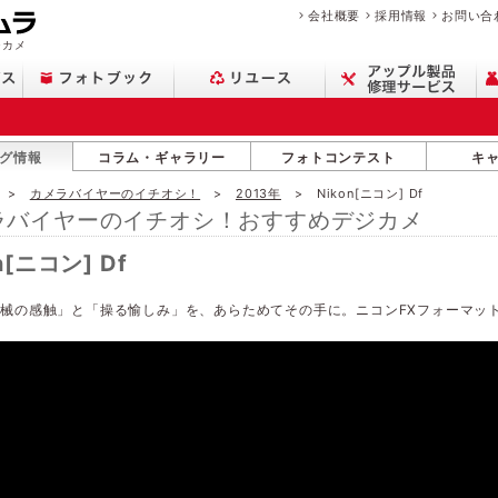
会社概要
採用情報
お問い合
ジカメ
グ情報
コラム・ギャラリー
フォトコンテスト
キ
カメラバイヤーのイチオシ！
2013年
Nikon[ニコン] Df
ラバイヤーのイチオシ！おすすめデジカメ
n[ニコン] Df
械の感触」と「操る愉しみ」を、あらためてその手に。ニコンFXフォーマット