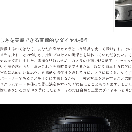
しさを実感できる直感的なダイヤル操作
が撮影するのではなく、あなた自身がカメラという道具を使って撮影する。そ
メラを操ることの愉しさ、撮影プロセスの奥深さを味わっていただきたい。そ
ヤルを採用しました。電源OFF時も含め、カメラの上面でISO感度、シャッ
という安心感があり、またこれらを随時変更できるため、設定や露出を直接的
写真に込めたい意思を、直感的な操作性を通じて直にカメラに伝える。そうす
きパートナーであることを十分に実感しながら、一枚の写真を創造することの
ログラムオートを使って露出決定をすべてDfに任せることもできます。しか
愉しさを知る方がDfを手にしたとき、その指は自然と上面のダイヤルへと伸