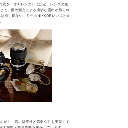
方式を［非AIレンズ］に設定。レンズの絞
ことで、開放測光による適切な露出が得られ
ば成し得ない、往年のNIKKORレンズと最
す。
量ながら、高い堅牢性と高耐久性を実現して
同等の防塵・防滴性能を確保しています。