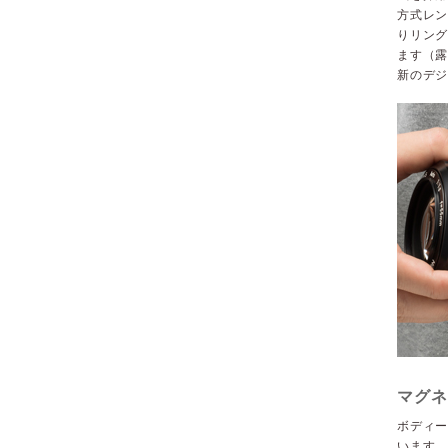
方式レン
りリン
ます（露
新のデ
マグネ
ボディ
います。