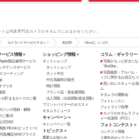
ントは写真専門店カメラのキタムラにおまかせください。
カメラバイヤーのイチオシ！
2013年
Nikon[ニコン] Df
ービス情報 »
ショッピング情報 »
コラム・ギャラリー 
e・Apple製品修理サービス
ネットショップ
写真がもっと好きにな
「ShaSha」
ンテナンスサービス
ネットショップ
写真撮影・アルバム・
スコーティング
ネット中古
ックに関するお役立ちコ
p
中古高級時計販売
思い出レスキュー お
オマリオ
時計買取
ム
撮影
ブランド品・貴金属買取
キタムラの運動会
トが貯まるカードのご案
法人買取（出張買取/直送買取）
フォトレッスン
プリントバイヤーのオススメ
フォトライフ四季
ガジンの登録・解除
キタムラニュース
カメラのキタムラ フ
のご案内
キャンペーン »
ャー倶楽部（PCC）
公式SNS
キャンペーン一覧
フォトコンテスト »
 PICmii (ピックミー)
トピックス »
コンテスト情報
写真機店 MAXプライス
重要なお知らせ
入賞作品ギャラリー