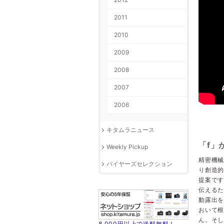
2011
2010
2009
2008
2007
2006
キタムラニュース
「f」
Weekly Pickup
精密機械
バイヤーズセレクション
り創造
提案です
伝える
動露出
おいて
ん。そし
8,000円以上で送料無料！