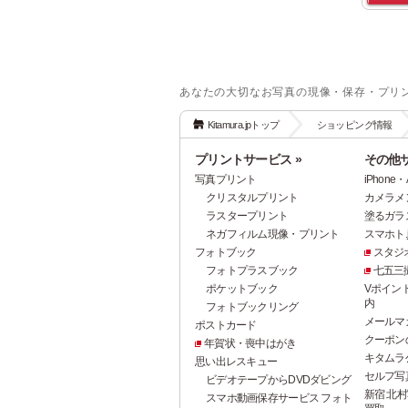
あなたの大切なお写真の現像・保存・プリ
Kitamura.jpトップ
ショッピング情報
プリントサービス »
その他サ
写真プリント
iPhon
クリスタルプリント
カメラメ
ラスタープリント
塗るガラ
ネガフィルム現像・プリント
スマホト.j
フォトブック
スタジ
フォトプラスブック
七五三
ポケットブック
Vポイン
内
フォトブックリング
メールマ
ポストカード
クーポン
年賀状・喪中はがき
キタムラ
思い出レスキュー
セルフ写真館
ビデオテープからDVDダビング
新宿 北村
スマホ動画保存サービス フォト