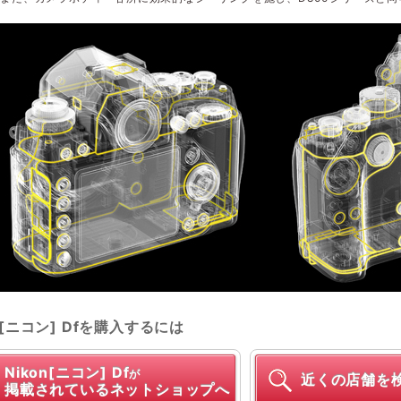
on[ニコン] Dfを購入するには
Nikon[ニコン] Df
が
近くの店舗を
掲載されているネットショップへ