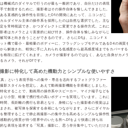
御は機械式のダイヤルで行うのが最も一般的であり、自分だけの表現
の手で創造するために、撮影者はその操作自体を愉しんできました。
ある直感的な操作性を目指したDfの開発にあたって、ニコンがこ
ニカルダイヤル主体の操作系を採用したのは自然な選択でした。主な
設定を常時視認でき、かつダイレクトに変更できる操作方式。これに
撮影者はカメラとより直接的に結び付き、操作自体を愉しみながらじ
被写体と向き合うことができるのです。 さらにDfは、ニコンＦＸ
ット機で最小・最軽量のボディーに、フラッグシップモデルであるD4の画質
さから解放され、軽快に手に入れられる低感度から超高感度域までをカバーす
を格段に拡げてくれます。 カメラが撮影するのではなく、あなた自身がカメ
るカメラ。それがDfです。
撮影に特化して高めた機動力とシンプルな使いやすさ
写真」という表現手段への集中・専念を志向するフォトグラファー
の撮影スタイルを想定し、あえて動画撮影機能を非搭載としました。
に特化することで、動画用の操作系やスピーカー、マイク端子などを
、より小型、軽量で携行性の高いボディーを実現しています。これに
長時間、長距離の携行も容易となり、身軽になった撮影者の視覚はよ
澄まされ、被写体を探索する余裕にもつながります。さらにダイヤル
ンを整理することで静止画撮影への集中力を高めるシンプルな操作性
感動的な情景が待つ世界中のいたる所へDfをより快適に持ち出
造的な表現を追求する「写真」撮影に、思う存分集中していただけま