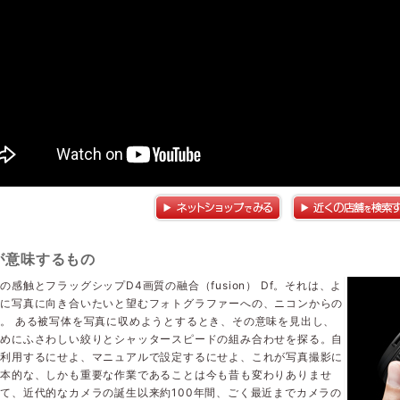
が意味するもの
の感触とフラッグシップD4画質の融合（fusion） Df。それは、よ
的に写真に向き合いたいと望むフォトグラファーへの、ニコンからの
。 ある被写体を写真に収めようとするとき、その意味を見出し、
ためにふさわしい絞りとシャッタースピードの組み合わせを探る。自
を利用するにせよ、マニュアルで設定するにせよ、これが写真撮影に
根本的な、しかも重要な作業であることは今も昔も変わりありませ
て、近代的なカメラの誕生以来約100年間、ごく最近までカメラの