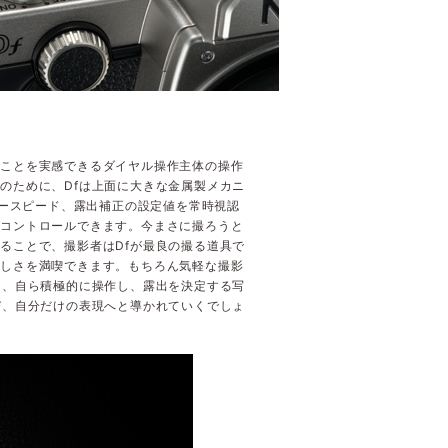
のことを実感できるダイヤル操作主体の操作
のために、Dfは上面に大きな金属製メカニ
タースピード、露出補正の設定値を常時視認
にコントロールできます。今まさに撮ろうと
ることで、撮影者はDfが最良の撮る道具で
愉しさを満喫できます。もちろん気軽な撮影
し、自ら積極的に操作し、露出を決定する写
び、自分だけの表現へと導かれていくでしょ