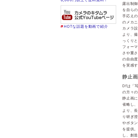
露出制
を自ら
手応えの
のメカ
HOTな話題を動画で紹介
カメラ
より、
っくりと
フォーマ
さや重
の自由度
を実感す
静止画
Dfは「
の方々
静止画
省略し
より、
り研ぎ
やボタ
を提供。
し、創