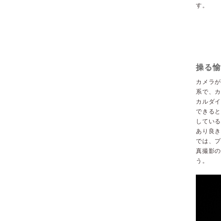
す。
操る愉
カメラ
系で、カ
カルダイ
できる
している
あり良
では、プ
真撮影の
う。