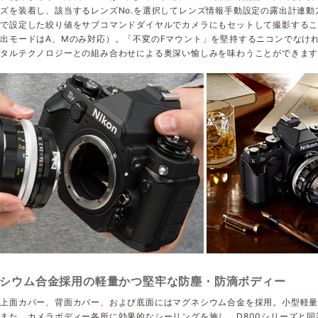
ズを装着し、該当するレンズNo.を選択してレンズ情報手動設定の露出計連動
グで設定した絞り値をサブコマンドダイヤルでカメラにもセットして撮影する
出モードはA、Mのみ対応）。「不変のFマウント」を堅持するニコンでなけれ
ジタルテクノロジーとの組み合わせによる奥深い愉しみを味わうことができま
シウム合金採用の軽量かつ堅牢な防塵・防滴ボディー
ー上面カバー、背面カバー、および底面にはマグネシウム合金を採用。小型軽
また、カメラボディー各所に効果的なシーリングを施し、D800シリーズと