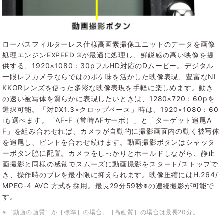
ローパスフィルターレス仕様高画素撮像ユニットのデータを画像
処理エンジンEXPEED 3が最適に処理し、鮮鋭感の高い映像を提
供する、1920×1080：30pフルHD対応のDムービー。デジタル
一眼レフカメラならではのボケ味を活かした映像表現、豊富なNI
KKORレンズを使った多彩な映像表現を手軽に楽しめます。動き
の速い被写体を滑らかに表現したいときは、1280×720：60pを
選択可能。「対DX1.3×クロップベース」時は、1920×1080：60
iも選べます。「AF-F（常時AFサーボ）」と「ターゲット追尾A
F」を組み合わせれば、カメラが自動的に撮影画面内の動く被写体
を追尾し、ピントを合わせ続けます。動画撮影ボタンはシャッタ
ーボタン脇に配置。カメラをしっかりとホールドしながら、静止
画撮影と同様の感覚でスムーズに動画撮影をスタート/ストップで
き、操作時のブレを最小限に抑えられます。映像圧縮にはH.264/
MPEG-4 AVC 方式を採用。最長29分59秒※の連続撮影が可能で
す。
※［動画の画質］が［標準］の場合。［高画質］の場合は最長20分。