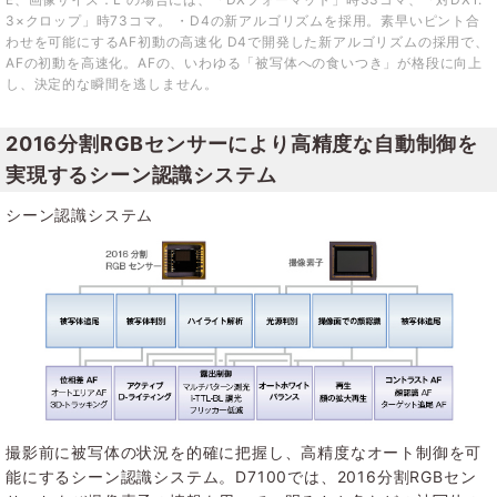
3×クロップ」時73コマ。 ・D4の新アルゴリズムを採用。素早いピント合
わせを可能にするAF初動の高速化 D4で開発した新アルゴリズムの採用で、
AFの初動を高速化。AFの、いわゆる「被写体への食いつき」が格段に向上
し、決定的な瞬間を逃しません。
2016分割RGBセンサーにより高精度な自動制御を
実現するシーン認識システム
シーン認識システム
撮影前に被写体の状況を的確に把握し、高精度なオート制御を可
能にするシーン認識システム。D7100では、2016分割RGBセン