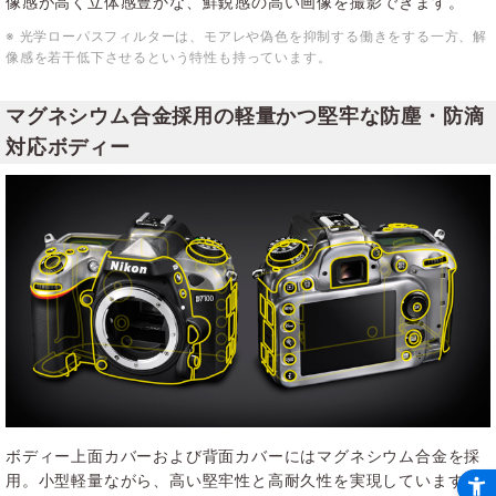
像感が高く立体感豊かな、鮮鋭感の高い画像を撮影できます。
※ 光学ローパスフィルターは、モアレや偽色を抑制する働きをする一方、解
像感を若干低下させるという特性も持っています。
マグネシウム合金採用の軽量かつ堅牢な防塵・防滴
対応ボディー
ボディー上面カバーおよび背面カバーにはマグネシウム合金を採
用。小型軽量ながら、高い堅牢性と高耐久性を実現しています。