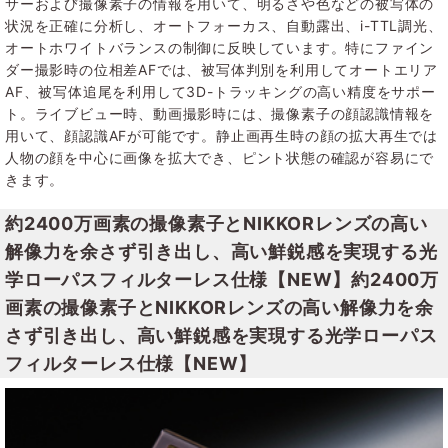
サーおよび撮像素子の情報を用いて、明るさや色などの被写体の
状況を正確に分析し、オートフォーカス、自動露出、i-TTL調光、
オートホワイトバランスの制御に反映しています。特にファイン
ダー撮影時の位相差AFでは、被写体判別を利用してオートエリア
AF、被写体追尾を利用して3D-トラッキングの高い精度をサポー
ト。ライブビュー時、動画撮影時には、撮像素子の顔認識情報を
用いて、顔認識AFが可能です。静止画再生時の顔の拡大再生では
人物の顔を中心に画像を拡大でき、ピント状態の確認が容易にで
きます。
約2400万画素の撮像素子とNIKKORレンズの高い
解像力を余さず引き出し、高い鮮鋭感を実現する光
学ローパスフィルターレス仕様【NEW】約2400万
画素の撮像素子とNIKKORレンズの高い解像力を余
さず引き出し、高い鮮鋭感を実現する光学ローパス
フィルターレス仕様【NEW】