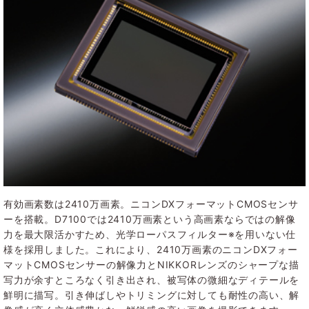
有効画素数は2410万画素。ニコンDXフォーマットCMOSセンサ
ーを搭載。D7100では2410万画素という高画素ならではの解像
力を最大限活かすため、光学ローパスフィルター※を用いない仕
様を採用しました。これにより、2410万画素のニコンDXフォー
マットCMOSセンサーの解像力とNIKKORレンズのシャープな描
写力が余すところなく引き出され、被写体の微細なディテールを
鮮明に描写。引き伸ばしやトリミングに対しても耐性の高い、解