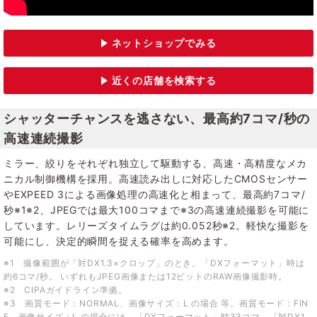
シャッターチャンスを逃さない、最高約7コマ/秒の
高速連続撮影
ミラー、絞りをそれぞれ独立して駆動する、高速・高精度なメカ
ニカル制御機構を採用。高速読み出しに対応したCMOSセンサー
やEXPEED 3による画像処理の高速化と相まって、最高約7コマ/
秒※1※2、JPEGでは最大100コマまで※3の高速連続撮影を可能に
しています。レリーズタイムラグは約0.052秒※2。軽快な撮影を
可能にし、決定的瞬間を捉える確率を高めます。
※1 撮像範囲が「対DX1.3×クロップ」のとき。「DXフォーマット」時は
約6コマ/秒。 いずれもJPEG画像または12ビットのRAW画像撮影時。
※2 CIPAガイドライン準拠。
※3 画質モード：NORMAL、画像サイズ：L の場合 等。画質モード：FIN
E、画像サイズ：L の場合には、「DXフォーマット」時33コマ、「対DX1.