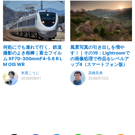
何処にでも連れて行く、鉄道
風景写真の引き出しを増や
撮影のよき相棒｜富士フイル
す！｜その19：Lightroomで
ム XF70-300mmF4-5.6 R L
の画像処理で作品をレベルア
M OIS WR
ップ4（スマートフォン版）
米屋こうじ
高橋良典
2026/08/01
2026/07/23