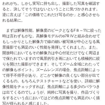
われがち。しかし実写に持ち出し、撮影した写真を確認す
ると、決してそうではないということに気づかされます。
逆に言えば「この価格でこれだけ写るのか」と感心させら
れる結果に。
まずは解像性能。解像度のピークとなるF８～11に絞った
時は言わずもがな。高解像モデルのα7R IVと組み合わせて
もしっかりとした解像力で線の細い被写体が中心となる風
景撮影でも満足のいく性能を発揮してくれました。また、
開放時においてもその解像力は中心付近だけでなく周辺ま
で保たれていますので風景的引き画においても積極的に絞
りを開けた撮影ができます。そしてズーム全域にわたって
の解像もポイント。ズームレンズの場合、焦点距離によっ
て得手不得手があり、どこかで解像の良くない部分が出て
くるもの。もちろんテストチャートなどを使い、詳細に解
像性能をチェックすれば、焦点距離による多少のバラつき
は出てくるのでしょうが、純粋に写真を撮り、作品づくり
をするという点においてはどの焦点距離でも満足のいく描
写が得られると感じました。