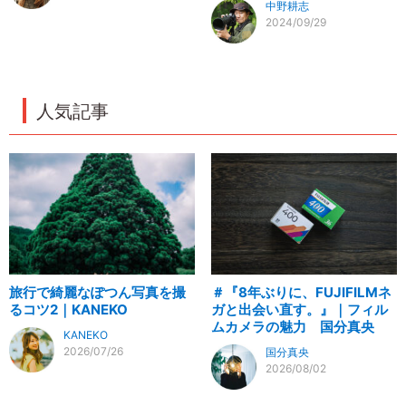
中野耕志
2024/09/29
人気記事
旅行で綺麗なぽつん写真を撮
＃『8年ぶりに、FUJIFILMネ
るコツ2｜KANEKO
ガと出会い直す。』｜フィル
ムカメラの魅力 国分真央
KANEKO
2026/07/26
国分真央
2026/08/02