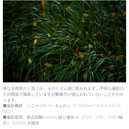
単なる雑草だと思うが、そのリズム感に惹かれます。手持ち撮影の
ため開放で撮影していますが解像力が損なわれていないことがわか
ります。
■撮影機材 ソニーα7R IV+ タムロン 70-300mm F/4.5-6.3 Di III
RXD
■撮影環境 焦点距離200mm 絞り優先AE（F5.6、1/60、-1.5EV補
正） ISO400 太陽光