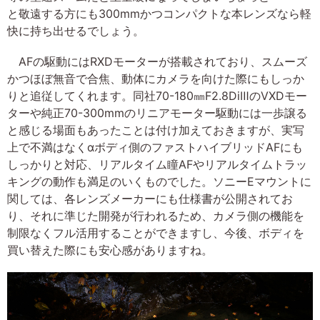
と敬遠する方にも300mmかつコンパクトな本レンズなら軽
快に持ち出せるでしょう。
AFの駆動にはRXDモーターが搭載されており、スムーズ
かつほぼ無音で合焦、動体にカメラを向けた際にもしっか
りと追従してくれます。同社70-180㎜F2.8DiⅢのVXDモー
ターや純正70-300mmのリニアモーター駆動には一歩譲る
と感じる場面もあったことは付け加えておきますが、実写
上で不満はなくαボディ側のファストハイブリッドAFにも
しっかりと対応、リアルタイム瞳AFやリアルタイムトラッ
キングの動作も満足のいくものでした。ソニーEマウントに
関しては、各レンズメーカーにも仕様書が公開されてお
り、それに準じた開発が行われるため、カメラ側の機能を
制限なくフル活用することができますし、今後、ボディを
買い替えた際にも安心感がありますね。