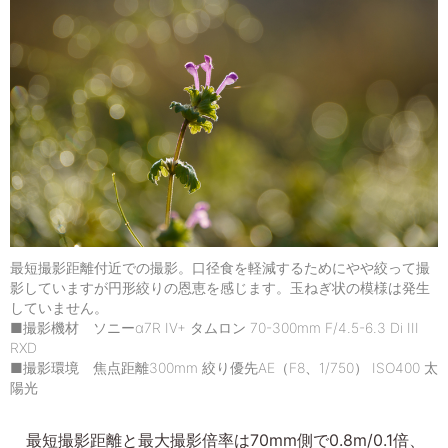
最短撮影距離付近での撮影。口径食を軽減するためにやや絞って撮
影していますが円形絞りの恩恵を感じます。玉ねぎ状の模様は発生
していません。
■撮影機材 ソニーα7R IV+ タムロン 70-300mm F/4.5-6.3 Di III
RXD
■撮影環境 焦点距離300mm 絞り優先AE（F8、1/750） ISO400 太
陽光
最短撮影距離と最大撮影倍率は70mm側で0.8m/0.1倍、