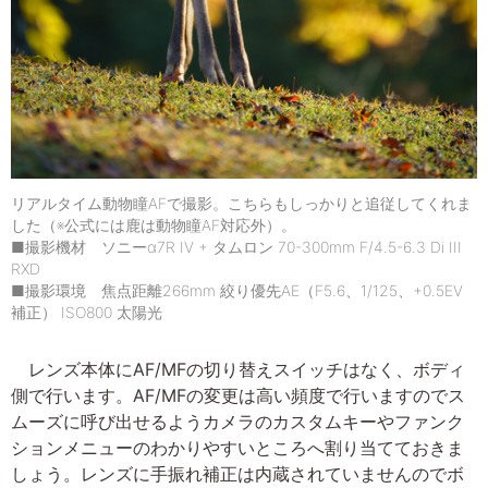
リアルタイム動物瞳AFで撮影。こちらもしっかりと追従してくれま
した（※公式には鹿は動物瞳AF対応外）。
■撮影機材 ソニーα7R IV + タムロン 70-300mm F/4.5-6.3 Di III
RXD
■撮影環境 焦点距離266mm 絞り優先AE（F5.6、1/125、+0.5EV
補正） ISO800 太陽光
レンズ本体にAF/MFの切り替えスイッチはなく、ボディ
側で行います。AF/MFの変更は高い頻度で行いますのでス
ムーズに呼び出せるようカメラのカスタムキーやファンク
ションメニューのわかりやすいところへ割り当てておきま
しょう。レンズに手振れ補正は内蔵されていませんのでボ