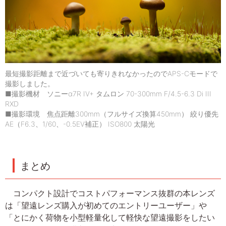
最短撮影距離まで近づいても寄りきれなかったのでAPS-Cモードで
撮影しました。
■撮影機材 ソニーα7R IV+ タムロン 70-300mm F/4.5-6.3 Di III
RXD
■撮影環境 焦点距離300mm（フルサイズ換算450mm） 絞り優先
AE（F6.3、1/60、-0.5EV補正） ISO800 太陽光
まとめ
コンパクト設計でコストパフォーマンス抜群の本レンズ
は「望遠レンズ購入が初めてのエントリーユーザー」や
「とにかく荷物を小型軽量化して軽快な望遠撮影をしたい