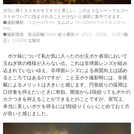
夕日に輝くススキがキラキラと美しい。このようなシーンでもゴー
ストやフレアに悩まされることが少ないと撮影に集中できます。
■撮影機材 ソニーα7R IV+ タムロン 70-300mm F/4.5-6.3 Di III
RXD
■撮影環境 焦点距離75mm 絞り優先AE（F22、1/200、-0.5EV補
正） ISO800 太陽光
ボケ味について私が気に入ったのが玉ボケ表現において
玉ねぎ状の模様が入らない点。これは非球面レンズが組み
込まれていないゆえ。非球面レンズによる画質向上は認め
るところではあるのですが、こと玉ボケ撮影時には、非搭
載によるメリットは大きいと感じます。円形絞りの採用は
口径食を抑えたいときに有効。開放から2段絞ってもボケの
カクつきを抑えることができるとのことですが、実写上、
本当に美しいボケを得るには1段絞りくらいにとめておく方
が良いと感じました。