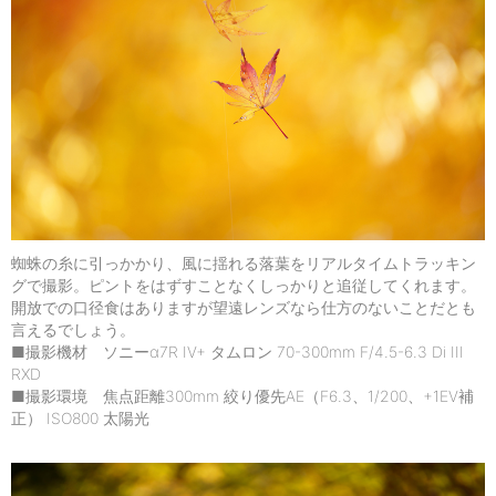
蜘蛛の糸に引っかかり、風に揺れる落葉をリアルタイムトラッキン
グで撮影。ピントをはずすことなくしっかりと追従してくれます。
開放での口径食はありますが望遠レンズなら仕方のないことだとも
言えるでしょう。
■撮影機材 ソニーα7R IV+ タムロン 70-300mm F/4.5-6.3 Di III
RXD
■撮影環境 焦点距離300mm 絞り優先AE（F6.3、1/200、+1EV補
正） ISO800 太陽光