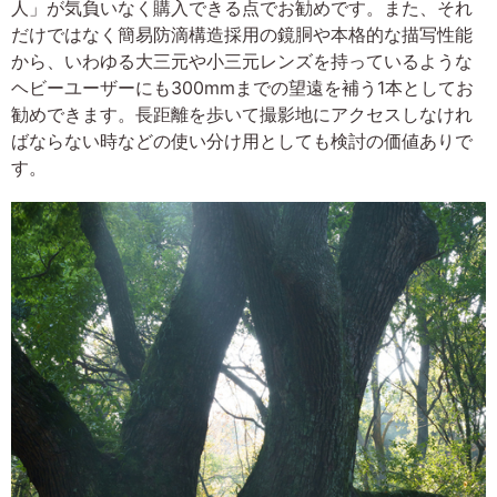
人」が気負いなく購入できる点でお勧めです。また、それ
だけではなく簡易防滴構造採用の鏡胴や本格的な描写性能
から、いわゆる大三元や小三元レンズを持っているような
ヘビーユーザーにも300mmまでの望遠を補う1本としてお
勧めできます。長距離を歩いて撮影地にアクセスしなけれ
ばならない時などの使い分け用としても検討の価値ありで
す。