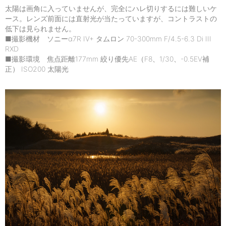
太陽は画角に入っていませんが、完全にハレ切りするには難しいケ
ース。レンズ前面には直射光が当たっていますが、コントラストの
低下は見られません。
■撮影機材 ソニーα7R IV+ タムロン 70-300mm F/4.5-6.3 Di III
RXD
■撮影環境 焦点距離177mm 絞り優先AE（F8、1/30、-0.5EV補
正） ISO200 太陽光