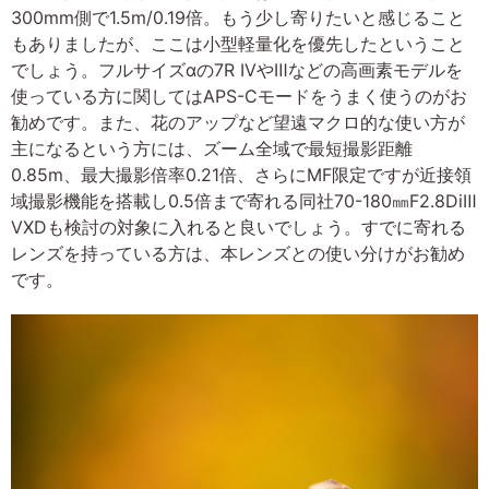
300mm側で1.5m/0.19倍。もう少し寄りたいと感じること
もありましたが、ここは小型軽量化を優先したということ
でしょう。フルサイズαの7R IVやⅢなどの高画素モデルを
使っている方に関してはAPS-Cモードをうまく使うのがお
勧めです。また、花のアップなど望遠マクロ的な使い方が
主になるという方には、ズーム全域で最短撮影距離
0.85m、最大撮影倍率0.21倍、さらにMF限定ですが近接領
域撮影機能を搭載し0.5倍まで寄れる同社70-180㎜F2.8DiⅢ
VXDも検討の対象に入れると良いでしょう。すでに寄れる
レンズを持っている方は、本レンズとの使い分けがお勧め
です。