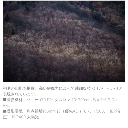
初冬の山肌を撮影。高い解像力によって繊細な枝ぶりがしっかりと
表現されています。
■撮影機材 ソニーα7R IV+ タムロン 70-300mm F/4.5-6.3 Di III
RXD
■撮影環境 焦点距離186mm 絞り優先AE（F6.7、1/500、-1EV補
正） ISO400 太陽光