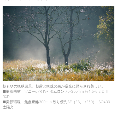
朝もやの晩秋風景。朝露と蜘蛛の巣が逆光に照らされ美しい。
■撮影機材 ソニーα7R IV+ タムロン 70-300mm F/4.5-6.3 Di III
RXD
■撮影環境 焦点距離300mm 絞り優先AE（F8、1/250） ISO400
太陽光