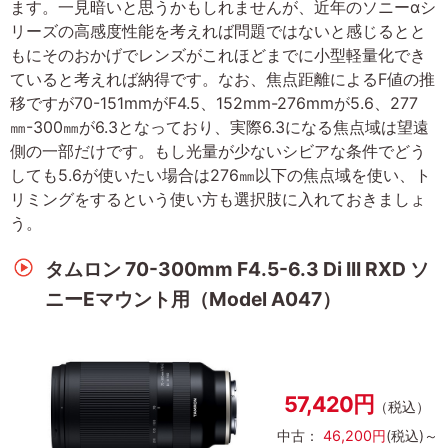
ます。一見暗いと思うかもしれませんが、近年のソニーαシ
リーズの高感度性能を考えれば問題ではないと感じるとと
もにそのおかげでレンズがこれほどまでに小型軽量化でき
ていると考えれば納得です。なお、焦点距離によるF値の推
移ですが70-151mmがF4.5、152mm-276mmが5.6、277
㎜-300㎜が6.3となっており、実際6.3になる焦点域は望遠
側の一部だけです。もし光量が少ないシビアな条件でどう
しても5.6が使いたい場合は276㎜以下の焦点域を使い、ト
リミングをするという使い方も選択肢に入れておきましょ
う。
タムロン 70-300mm F4.5-6.3 Di III RXD ソ
ニーEマウント用（Model A047）
57,420円
（税込）
中古：
46,200円
(税込)～