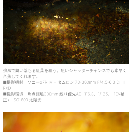
強風で舞い落ちる紅葉を狙う。短いシャッターチャンスでも素早く
合焦してくれます。
■撮影機材 ソニーα7R IV + タムロン 70-300mm F/4.5-6.3 Di III
RXD
■撮影環境 焦点距離300mm 絞り優先AE（F6.3、1/125、-1EV補
正） ISO1600 太陽光