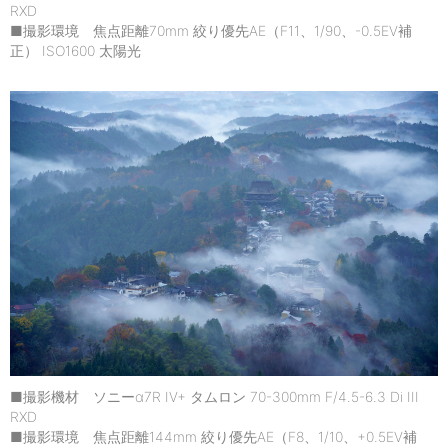
RXD
■撮影環境 焦点距離70mm 絞り優先AE（F11、1/90、-0.5EV補
正） ISO1600 太陽光
■撮影機材 ソニーα7R IV+ タムロン 70-300mm F/4.5-6.3 Di III
RXD
■撮影環境 焦点距離144mm 絞り優先AE（F8、1/10、+0.5EV補