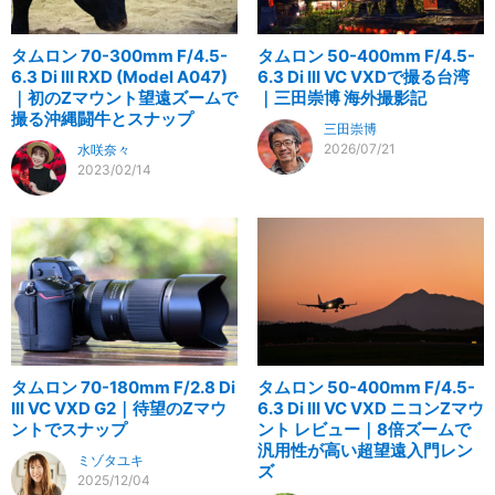
タムロン 70-300mm F/4.5-
タムロン 50-400mm F/4.5-
6.3 Di III RXD (Model A047)
6.3 Di III VC VXDで撮る台湾
｜初のZマウント望遠ズームで
｜三田崇博 海外撮影記
撮る沖縄闘牛とスナップ
三田崇博
2026/07/21
水咲奈々
2023/02/14
タムロン 70-180mm F/2.8 Di
タムロン 50-400mm F/4.5-
III VC VXD G2｜待望のZマウ
6.3 Di III VC VXD ニコンZマウ
ントでスナップ
ント レビュー｜8倍ズームで
汎用性が高い超望遠入門レン
ミゾタユキ
ズ
2025/12/04