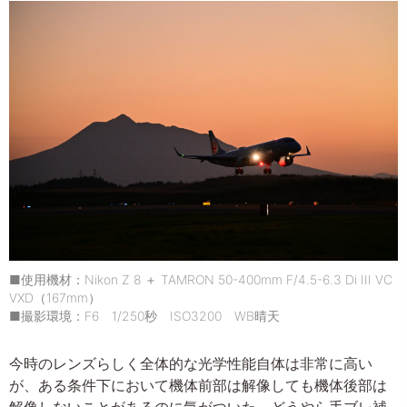
■使用機材：Nikon Z 8 ＋ TAMRON 50-400mm F/4.5-6.3 Di III VC
VXD（167mm）
■撮影環境：F6 1/250秒 ISO3200 WB晴天
今時のレンズらしく全体的な光学性能自体は非常に高い
が、ある条件下において機体前部は解像しても機体後部は
解像しないことがあるのに気がついた。どうやら手ブレ補