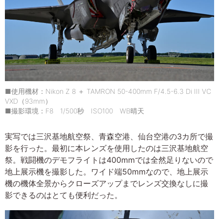
■使用機材：Nikon Z 8 ＋ TAMRON 50-400mm F/4.5-6.3 Di III VC
VXD（93mm）
■撮影環境：F8 1/500秒 ISO100 WB晴天
実写では三沢基地航空祭、青森空港、仙台空港の3カ所で撮
影を行った。最初に本レンズを使用したのは三沢基地航空
祭。戦闘機のデモフライトは400mmでは全然足りないので
地上展示機を撮影した。ワイド端50mmなので、地上展示
機の機体全景からクローズアップまでレンズ交換なしに撮
影できるのはとても便利だった。