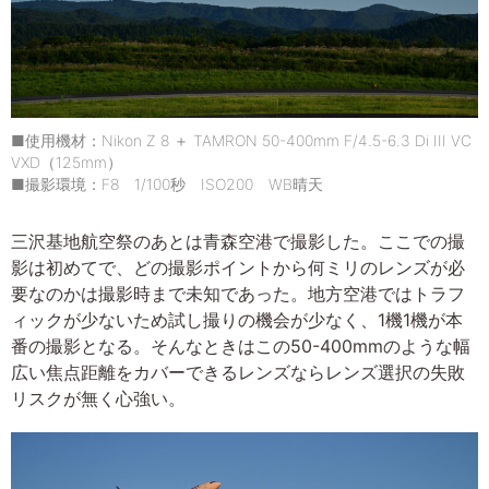
■使用機材：Nikon Z 8 ＋ TAMRON 50-400mm F/4.5-6.3 Di III VC
VXD（125mm）
■撮影環境：F8 1/100秒 ISO200 WB晴天
三沢基地航空祭のあとは青森空港で撮影した。ここでの撮
影は初めてで、どの撮影ポイントから何ミリのレンズが必
要なのかは撮影時まで未知であった。地方空港ではトラフ
ィックが少ないため試し撮りの機会が少なく、1機1機が本
番の撮影となる。そんなときはこの50-400mmのような幅
広い焦点距離をカバーできるレンズならレンズ選択の失敗
リスクが無く心強い。