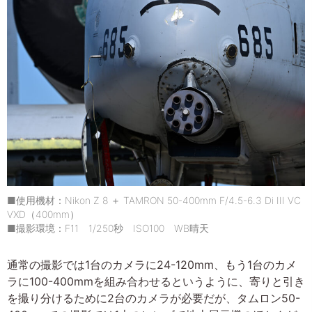
■使用機材：Nikon Z 8 ＋ TAMRON 50-400mm F/4.5-6.3 Di III VC
VXD（400mm）
■撮影環境：F11 1/250秒 ISO100 WB晴天
通常の撮影では1台のカメラに24-120mm、もう1台のカメ
ラに100-400mmを組み合わせるというように、寄りと引き
を撮り分けるために2台のカメラが必要だが、タムロン50-