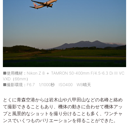
■使用機材：Nikon Z 8 ＋ TAMRON 50-400mm F/4.5-6.3 Di III VC
VXD（66mm）
■撮影環境：F6.7 1/1000秒 ISO400 WB晴天
とくに青森空港からは岩木山や八甲田山などの名峰と絡め
て撮影できることもあり、機体の動きに合わせて機体アッ
プと風景的なショットを撮り分けることも多く、ワンチャ
ンスでいくつものバリエーションを得ることができた。