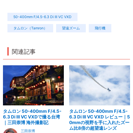
50-400mm F/4.5-6.3 Di III VC VXD
タムロン（Tamron）
望遠ズーム
飛行機
関連記事
タムロン 50-400mm F/4.5-
タムロン 50-400mm F/4.5-
6.3 Di III VC VXDで撮る台湾
6.3 Di III VC VXD レビュー｜5
｜三田崇博 海外撮影記
0mmの視野を手に入れたズー
ム比8倍の超望遠レンズ
三田崇博