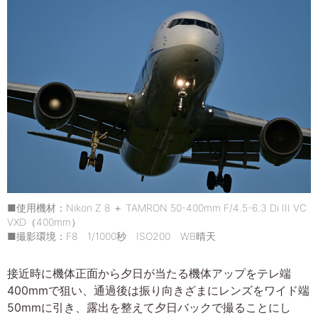
■使用機材：Nikon Z 8 ＋ TAMRON 50-400mm F/4.5-6.3 Di III VC
VXD（400mm）
■撮影環境：F8 1/1000秒 ISO200 WB晴天
接近時に機体正面から夕日が当たる機体アップをテレ端
400mmで狙い、通過後は振り向きざまにレンズをワイド端
50mmに引き、露出を整えて夕日バックで撮ることにし