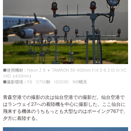
■使用機材：Nikon Z 8 ＋ TAMRON 50-400mm F/4.5-6.3 Di III VC
VXD（400mm）
■撮影環境：F8 1/750秒 ISO200 WB晴天
青森空港での撮影の次は仙台空港での撮影だ。仙台空港で
はランウェイ27への着陸機を中心に撮影した。ここ仙台に
飛来する機体のうちもっとも大型なのはボーイング767で、
夕方に着陸する。