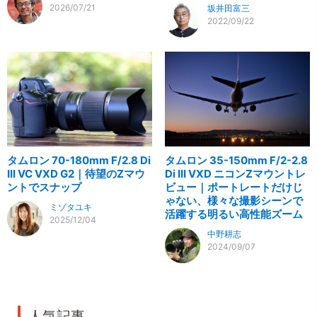
2026/07/21
坂井田富三
2022/09/22
タムロン 70-180mm F/2.8 Di
タムロン 35-150mm F/2-2.8
III VC VXD G2｜待望のZマウ
Di III VXD ニコンZマウントレ
ントでスナップ
ビュー｜ポートレートだけじ
ゃない、様々な撮影シーンで
ミゾタユキ
活躍する明るい高性能ズーム
2025/12/04
中野耕志
2024/09/07
人気記事