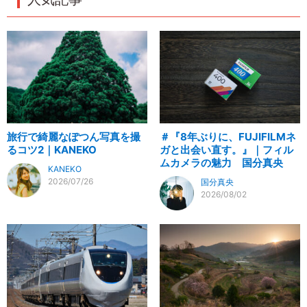
旅行で綺麗なぽつん写真を撮
＃『8年ぶりに、FUJIFILMネ
るコツ2｜KANEKO
ガと出会い直す。』｜フィル
ムカメラの魅力 国分真央
KANEKO
2026/07/26
国分真央
2026/08/02