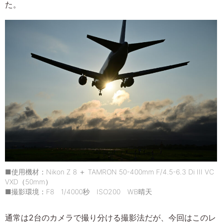
た。
■使用機材：Nikon Z 8 ＋ TAMRON 50-400mm F/4.5-6.3 Di III VC
VXD（50mm）
■撮影環境：F8 1/4000秒 ISO200 WB晴天
通常は2台のカメラで撮り分ける撮影法だが、今回はこのレ