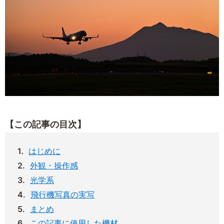
【この記事の目次】
はじめに
外観・操作感
光学系
飛行機写真の実写
まとめ
この記事に使用した機材