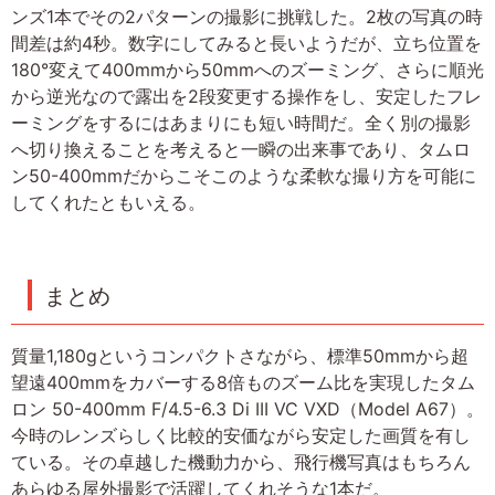
ンズ1本でその2パターンの撮影に挑戦した。2枚の写真の時
間差は約4秒。数字にしてみると長いようだが、立ち位置を
180°変えて400mmから50mmへのズーミング、さらに順光
から逆光なので露出を2段変更する操作をし、安定したフレ
ーミングをするにはあまりにも短い時間だ。全く別の撮影
へ切り換えることを考えると一瞬の出来事であり、タムロ
ン50-400mmだからこそこのような柔軟な撮り方を可能に
してくれたともいえる。
まとめ
質量1,180gというコンパクトさながら、標準50mmから超
望遠400mmをカバーする8倍ものズーム比を実現したタム
ロン 50-400mm F/4.5-6.3 Di III VC VXD（Model A67）。
今時のレンズらしく比較的安価ながら安定した画質を有し
ている。その卓越した機動力から、飛行機写真はもちろん
あらゆる屋外撮影で活躍してくれそうな1本だ。