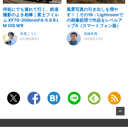
何処にでも連れて行く、鉄道
風景写真の引き出しを増や
撮影のよき相棒｜富士フイル
す！｜その19：Lightroomで
ム XF70-300mmF4-5.6 R L
の画像処理で作品をレベルア
M OIS WR
ップ4（スマートフォン版）
米屋こうじ
高橋良典
2026/08/01
2026/07/23