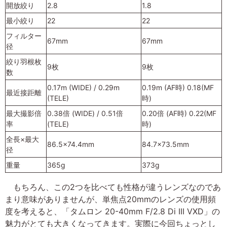
開放絞り
2.8
1.8
最小絞り
22
22
フィルター
67mm
67mm
径
絞り羽根枚
9枚
9枚
数
0.17m (WIDE) / 0.29m
0.19m (AF時) 0.18(MF
最近接距離
(TELE)
時)
最大撮影倍
0.38倍 (WIDE) / 0.51倍
0.20倍 (AF時) 0.22(MF
率
(TELE)
時)
全長×最大
86.5×74.4mm
84.7×73.5mm
径
重量
365g
373g
もちろん、この2つを比べても性格が違うレンズなのであ
まり意味がありませんが、単焦点20mmのレンズの使用頻
度を考えると、「タムロン 20-40mm F/2.8 Di III VXD」の
魅力がとても大きくなってきます。実際に今回ちょっとし