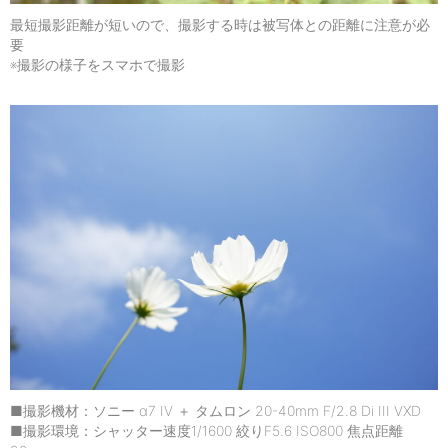
最短撮影距離が短いので、撮影する時は被写体との距離に注意が必
要
※撮影の様子をスマホで撮影
■撮影機材：ソニー α7 IV ＋ タムロン 20-40mm F/2.8 Di III VXD
■撮影環境：シャッター速度1/1600 絞りF5.6 ISO800 焦点距離