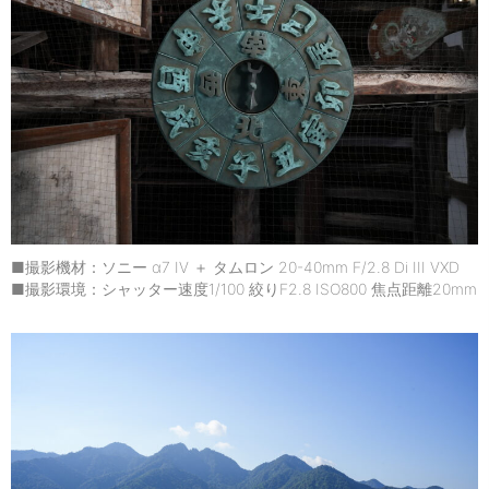
■撮影機材：ソニー α7 IV ＋ タムロン 20-40mm F/2.8 Di III VXD
■撮影環境：シャッター速度1/100 絞りF2.8 ISO800 焦点距離20mm