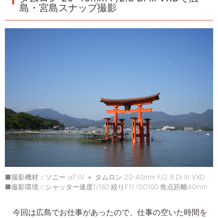
島・宮島スナップ撮影
■撮影機材：ソニー α7 IV ＋ タムロン 20-40mm F/2.8 Di III VXD
■撮影環境：シャッター速度1/160 絞りF11 ISO100 焦点距離40mm
今回は広島でお仕事があったので、仕事の空いた時間を