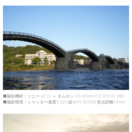
■撮影機材：ソニー α7 IV ＋ タムロン 20-40mm F/2.8 Di III VXD
■撮影環境：シャッター速度1/320 絞りF5 ISO100 焦点距離34mm