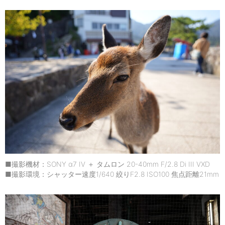
■撮影機材：SONY α7 IV ＋ タムロン 20-40mm F/2.8 Di III VXD
■撮影環境：シャッター速度1/640 絞りF2.8 ISO100 焦点距離21mm