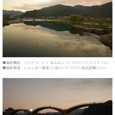
■撮影機材：ソニー α7 IV ＋ タムロン 20-40mm F/2.8 Di III VXD
■撮影環境：シャッター速度1/4 絞りF16 ISO100 焦点距離20mm