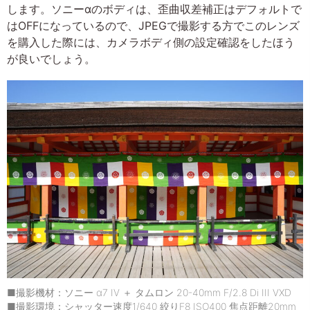
します。ソニーαのボディは、歪曲収差補正はデフォルトで
はOFFになっているので、JPEGで撮影する方でこのレンズ
を購入した際には、カメラボディ側の設定確認をしたほう
が良いでしょう。
■撮影機材：ソニー α7 IV ＋ タムロン 20-40mm F/2.8 Di III VXD
■撮影環境：シャッター速度1/640 絞りF8 ISO400 焦点距離20mm