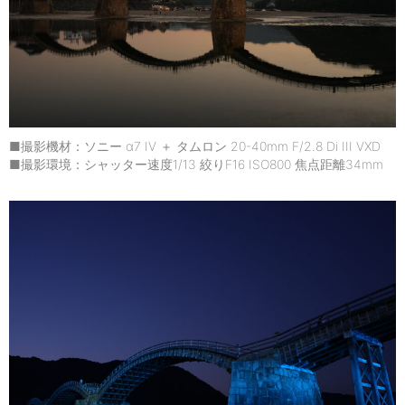
■撮影機材：ソニー α7 IV ＋ タムロン 20-40mm F/2.8 Di III VXD
■撮影環境：シャッター速度1/13 絞りF16 ISO800 焦点距離34mm