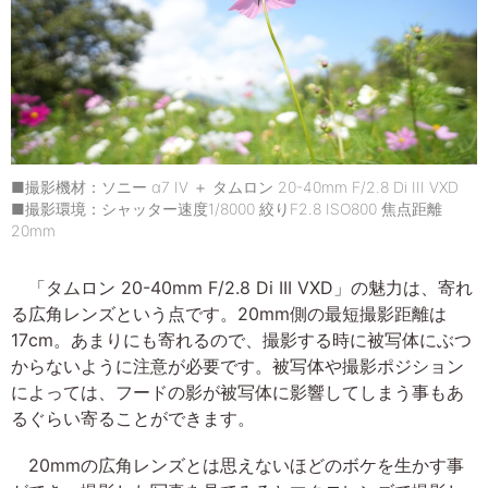
■撮影機材：ソニー α7 IV ＋ タムロン 20-40mm F/2.8 Di III VXD
■撮影環境：シャッター速度1/8000 絞りF2.8 ISO800 焦点距離
20mm
「タムロン 20-40mm F/2.8 Di III VXD」の魅力は、寄れ
る広角レンズという点です。20mm側の最短撮影距離は
17cm。あまりにも寄れるので、撮影する時に被写体にぶつ
からないように注意が必要です。被写体や撮影ポジション
によっては、フードの影が被写体に影響してしまう事もあ
るぐらい寄ることができます。
20mmの広角レンズとは思えないほどのボケを生かす事