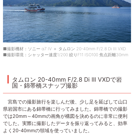
■撮影機材：ソニー α7 IV ＋ タムロン 20-40mm F/2.8 Di III VXD
■撮影環境：シャッター速度1/200 絞りF11 ISO100 焦点距離30mm
タムロン 20-40mm F/2.8 Di III VXDで岩
国・錦帯橋スナップ撮影
宮島での撮影旅行を楽しんだ後、少し足を延ばして山口
県岩国市にある錦帯橋に行ってみました。錦帯橋での撮影
では20mm～40mmの画角が構図を決めるのに非常に便利
でした。実際に撮影したデータを振り返ってみると、効率
よく20-40mmの領域を使っていました。