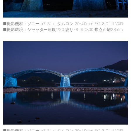
■撮影機材：ソニー α7 IV ＋ タムロン 20-40mm F/2.8 Di III VXD
■撮影環境：シャッター速度1/20 絞りF4 ISO800 焦点距離28mm
■撮影機材：ソニー α7 IV ＋ タムロン 20-40mm F/2.8 Di III VXD