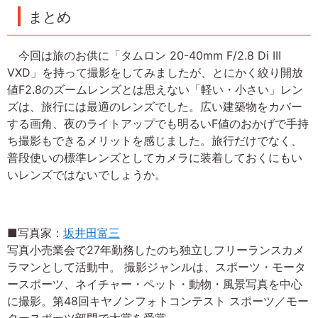
まとめ
今回は旅のお供に「タムロン 20-40mm F/2.8 Di III
VXD」を持って撮影をしてみましたが、とにかく絞り開放
値F2.8のズームレンズとは思えない「軽い・小さい」レン
ズは、旅行には最適のレンズでした。広い建築物をカバー
する画角、夜のライトアップでも明るいF値のおかげで手持
ち撮影もできるメリットを感じました。旅行だけでなく、
普段使いの標準レンズとしてカメラに装着しておくにもい
いレンズではないでしょうか。
■写真家：
坂井田富三
写真小売業会で27年勤務したのち独立しフリーランスカメ
ラマンとして活動中。 撮影ジャンルは、スポーツ・モータ
ースポーツ、ネイチャー・ペット・動物・風景写真を中心
に撮影。第48回キヤノンフォトコンテスト スポーツ／モー
タースポーツ部門で大賞を受賞。