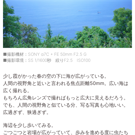
■撮影機材：SONY α7C + FE 50mm F2.5 G
■撮影環境：SS 1/1600秒 絞りF2.5 ISO100
少し霞がかった春の空の下に海が広がっている。
人間の視野角と近いと言われる焦点距離50mm。広い海は
広く撮れる。
もちろん広角レンズで撮ればもっと広大に見えるだろう。
でも、人間の視野角と似ている分、写る写真も心地いい。
広過ぎず、狭過ぎず。
海辺を少し歩いてみる。
ごつごつと岩場が広がっていて、歩みを進める度に虫たち