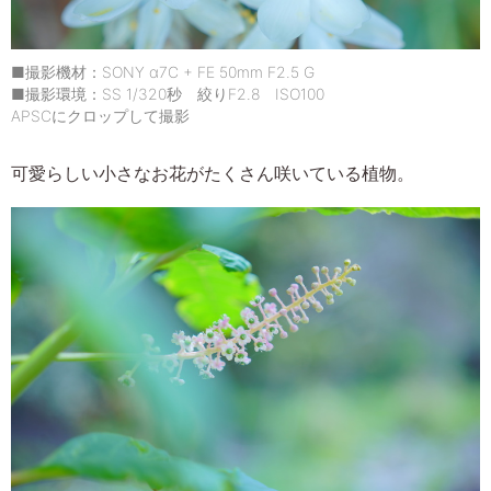
■撮影機材：SONY α7C + FE 50mm F2.5 G
■撮影環境：SS 1/320秒 絞りF2.8 ISO100
APSCにクロップして撮影
可愛らしい小さなお花がたくさん咲いている植物。