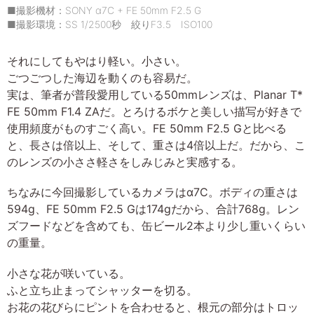
■撮影機材：SONY α7C + FE 50mm F2.5 G
■撮影環境：SS 1/2500秒 絞りF3.5 ISO100
それにしてもやはり軽い。小さい。
ごつごつした海辺を動くのも容易だ。
実は、筆者が普段愛用している50mmレンズは、Planar T*
FE 50mm F1.4 ZAだ。とろけるボケと美しい描写が好きで
使用頻度がものすごく高い。FE 50mm F2.5 Gと比べる
と、長さは倍以上、そして、重さは4倍以上だ。だから、こ
のレンズの小ささ軽さをしみじみと実感する。
ちなみに今回撮影しているカメラはα7C。ボディの重さは
594g、FE 50mm F2.5 Gは174gだから、合計768g。レン
ズフードなどを含めても、缶ビール2本より少し重いくらい
の重量。
小さな花が咲いている。
ふと立ち止まってシャッターを切る。
お花の花びらにピントを合わせると、根元の部分はトロッ