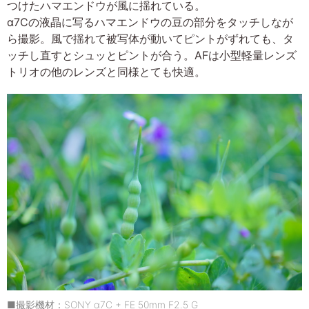
つけたハマエンドウが風に揺れている。
α7Cの液晶に写るハマエンドウの豆の部分をタッチしなが
ら撮影。風で揺れて被写体が動いてピントがずれても、タ
ッチし直すとシュッとピントが合う。AFは小型軽量レンズ
トリオの他のレンズと同様とても快適。
■撮影機材：SONY α7C + FE 50mm F2.5 G