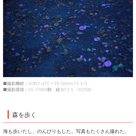
■撮影機材：SONY α7C + FE 50mm F2.5 G
■撮影環境：SS 1/1600秒 絞りF2.5 ISO100
森を歩く
海も歩いたし、のんびりもした。写真もたくさん撮れた。