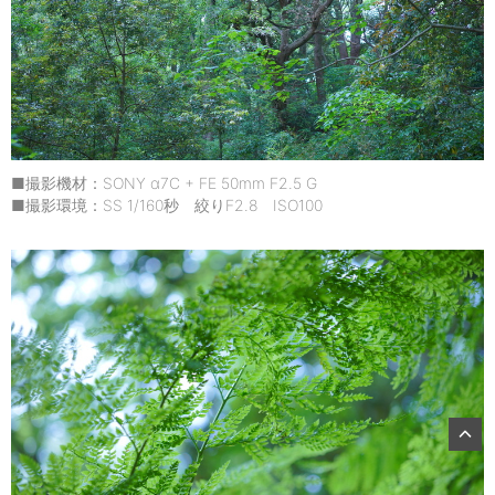
■撮影機材：SONY α7C + FE 50mm F2.5 G
■撮影環境：SS 1/160秒 絞りF2.8 ISO100