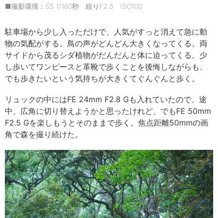
■撮影環境：SS 1/160秒 絞りF2.5 ISO100
駐車場から少し入っただけで、人気がすっと消えて急に動
物の気配がする。鳥の声がどんどん大きくなってくる。両
サイドから茂るシダ植物がだんだんと体に迫ってくる。少
し歩いてワンピースと革靴で歩くことを後悔しながらも、
でも歩きたいという気持ちが大きくてぐんぐんと歩く。
リュックの中にはFE 24mm F2.8 Gも入れていたので、途
中、広角に切り替えようかと思ったけれど、でもFE 50mm
F2.5 Gを楽しもうとそのままで歩く。焦点距離50mmの画
角で森を撮り続けた。