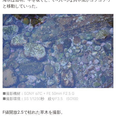
と移動していった。
■撮影機材：SONY α7C + FE 50mm F2.5 G
■撮影環境：SS 1/1250秒 絞りF3.5 ISO100
F値開放2.5で枯れた草木を撮影。