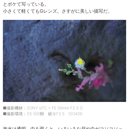
とボケて写っている。
小さくて軽くてもGレンズ。さすがに美しい描写だ。
■撮影機材：SONY α7C + FE 50mm F2.5 G
■撮影環境：SS 500秒 絞りF3.5 ISO400
海水は透明。中を覗くと、いろいろな貝や虫がコソコソっ