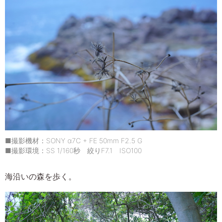
■撮影機材：SONY α7C + FE 50mm F2.5 G
■撮影環境：SS 1/160秒 絞りF7.1 ISO100
海沿いの森を歩く。