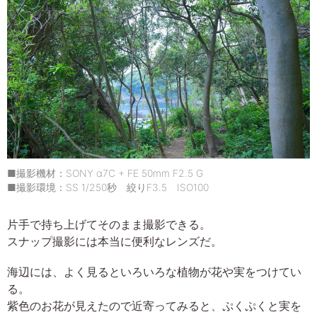
■撮影機材：SONY α7C + FE 50mm F2.5 G
■撮影環境：SS 1/250秒 絞りF3.5 ISO100
片手で持ち上げてそのまま撮影できる。
スナップ撮影には本当に便利なレンズだ。
海辺には、よく見るといろいろな植物が花や実をつけてい
る。
紫色のお花が見えたので近寄ってみると、ぷくぷくと実を