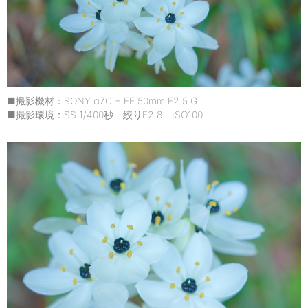
■撮影機材：SONY α7C + FE 50mm F2.5 G
■撮影環境：SS 1/400秒 絞りF2.8 ISO100