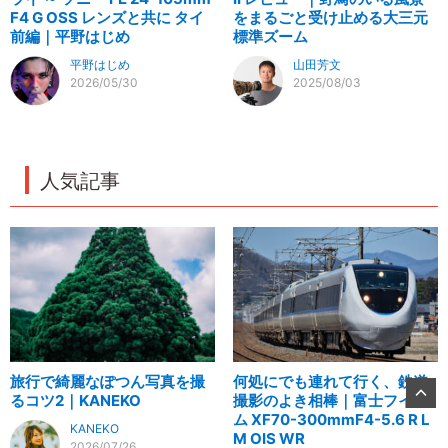
F4 G OSS レンズと共に タイ
をまるごと受け止める大三元
前編｜平野はじめ
標準ズーム
平野はじめ
山田芳文
2026/05/30
2025/08/03
人気記事
旅行で綺麗なぽつん写真を撮
何処にでも連れて行く、鉄道
るコツ2｜KANEKO
撮影のよき相棒｜富士フイル
ム XF70-300mmF4-5.6 R L
KANEKO
M OIS WR
2026/07/26