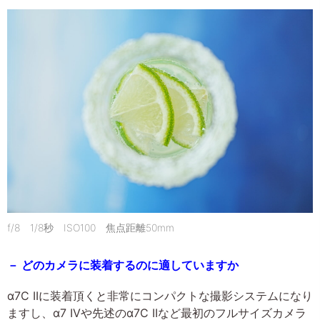
f/8 1/8秒 ISO100 焦点距離50mm
－ どのカメラに装着するのに適していますか
α7C IIに装着頂くと非常にコンパクトな撮影システムになり
ますし、α7 IVや先述のα7C IIなど最初のフルサイズカメラ