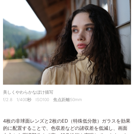
美しくやわらかなぼけ描写
f/2.8 1/400秒 ISO100 焦点距離50mm
4枚の非球面レンズと2枚のED（特殊低分散）ガラスを効果
的に配置することで、色収差などの諸収差を低減し、画面