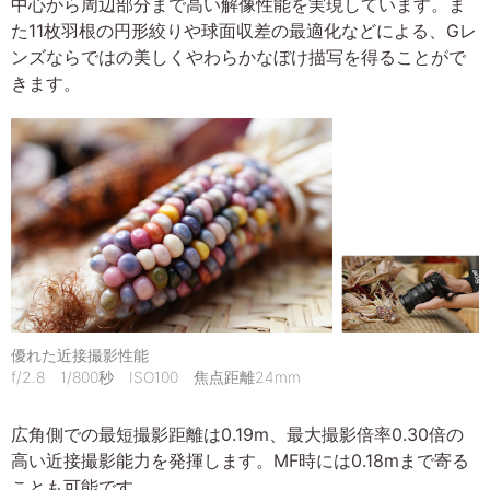
中心から周辺部分まで高い解像性能を実現しています。ま
た11枚羽根の円形絞りや球面収差の最適化などによる、Gレ
ンズならではの美しくやわらかなぼけ描写を得ることがで
きます。
優れた近接撮影性能
f/2.8 1/800秒 ISO100 焦点距離24mm
広角側での最短撮影距離は0.19m、最大撮影倍率0.30倍の
高い近接撮影能力を発揮します。MF時には0.18mまで寄る
ことも可能です。