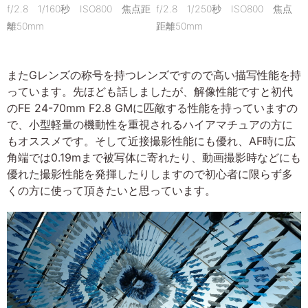
f/2.8 1/160秒 ISO800 焦点距
f/2.8 1/250秒 ISO800 焦点
離50mm
距離50mm
またGレンズの称号を持つレンズですので高い描写性能を持
っています。先ほども話しましたが、解像性能ですと初代
のFE 24-70mm F2.8 GMに匹敵する性能を持っていますの
で、小型軽量の機動性を重視されるハイアマチュアの方に
もオススメです。そして近接撮影性能にも優れ、AF時に広
角端では0.19mまで被写体に寄れたり、動画撮影時などにも
優れた撮影性能を発揮したりしますので初心者に限らず多
くの方に使って頂きたいと思っています。