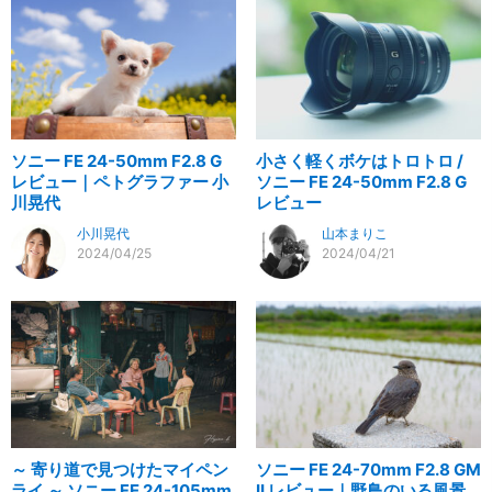
ソニー FE 24-50mm F2.8 G
小さく軽くボケはトロトロ /
レビュー｜ペトグラファー 小
ソニー FE 24-50mm F2.8 G
川晃代
レビュー
小川晃代
山本まりこ
2024/04/25
2024/04/21
～ 寄り道で見つけたマイペン
ソニー FE 24-70mm F2.8 GM
ライ ～ ソニー FE 24-105mm
II レビュー｜野鳥のいる風景