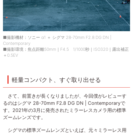
■撮影機材：ソニー α1 ＋ シグマ 28-70mm F2.8 DG DN |
Contemporary
■撮影環境：焦点距離50mm｜F4.5 1/1000秒｜ISO320｜露出補正
＋0.5EV
軽量コンパクト、すぐ取り出せる
さて、前置きが長くなりましたが、今回僕がレビューす
るのはシグマ 28-70mm F2.8 DG DN | Contemporaryで
す。2021年の3月に発売されたミラーレスカメラ用の標準
ズームレンズです。
シグマの標準ズームレンズといえば、元々ミラーレス用