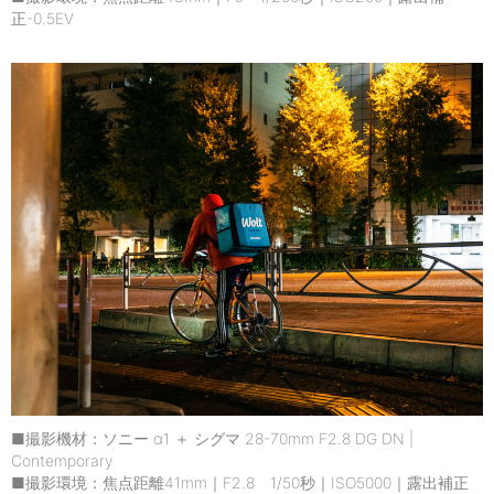
正-0.5EV
■撮影機材：ソニー α1 ＋ シグマ 28-70mm F2.8 DG DN |
Contemporary
■撮影環境：焦点距離41mm｜F2.8 1/50秒｜ISO5000｜露出補正