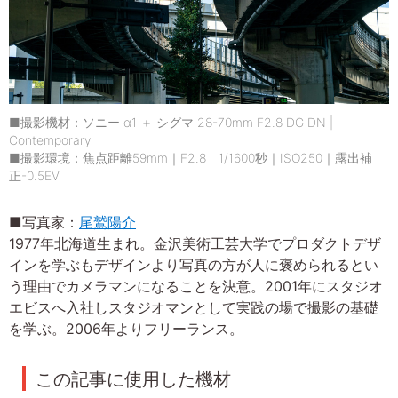
■撮影機材：ソニー α1 ＋ シグマ 28-70mm F2.8 DG DN |
Contemporary
■撮影環境：焦点距離59mm｜F2.8 1/1600秒｜ISO250｜露出補
正-0.5EV
■写真家：
尾鷲陽介
1977年北海道生まれ。金沢美術工芸大学でプロダクトデザ
インを学ぶもデザインより写真の方が人に褒められるとい
う理由でカメラマンになることを決意。2001年にスタジオ
エビスへ入社しスタジオマンとして実践の場で撮影の基礎
を学ぶ。2006年よりフリーランス。
この記事に使用した機材