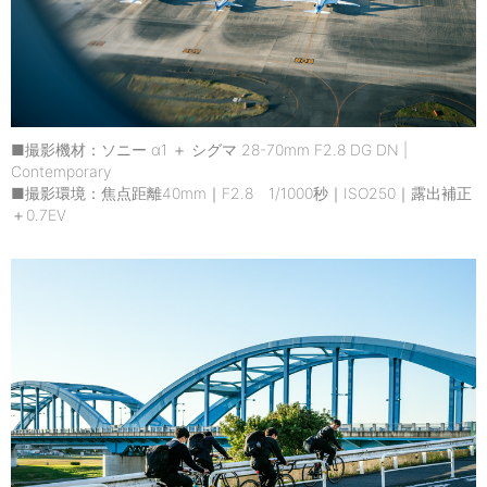
■撮影機材：ソニー α1 ＋ シグマ 28-70mm F2.8 DG DN |
Contemporary
■撮影環境：焦点距離40mm｜F2.8 1/1000秒｜ISO250｜露出補正
＋0.7EV