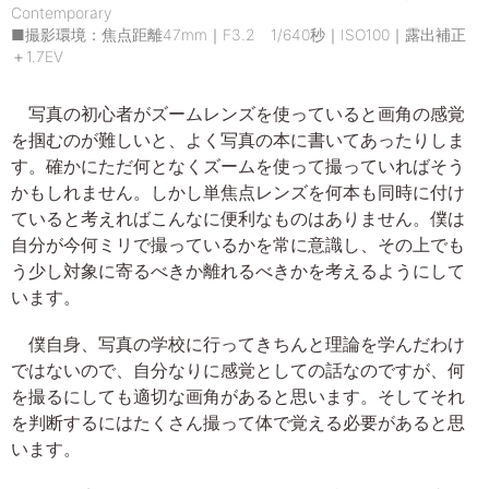
Contemporary
■撮影環境：焦点距離47mm｜F3.2 1/640秒｜ISO100｜露出補正
＋1.7EV
写真の初心者がズームレンズを使っていると画角の感覚
を掴むのが難しいと、よく写真の本に書いてあったりしま
す。確かにただ何となくズームを使って撮っていればそう
かもしれません。しかし単焦点レンズを何本も同時に付け
ていると考えればこんなに便利なものはありません。僕は
自分が今何ミリで撮っているかを常に意識し、その上でも
う少し対象に寄るべきか離れるべきかを考えるようにして
います。
僕自身、写真の学校に行ってきちんと理論を学んだわけ
ではないので、自分なりに感覚としての話なのですが、何
を撮るにしても適切な画角があると思います。そしてそれ
を判断するにはたくさん撮って体で覚える必要があると思
います。