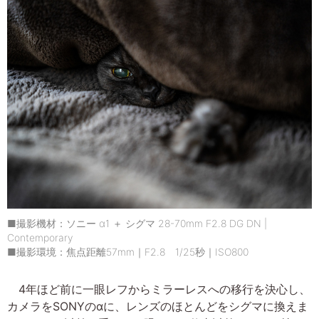
■撮影機材：ソニー α1 ＋ シグマ 28-70mm F2.8 DG DN |
Contemporary
■撮影環境：焦点距離57mm｜F2.8 1/25秒｜ISO800
4年ほど前に一眼レフからミラーレスへの移行を決心し、
カメラをSONYのαに、レンズのほとんどをシグマに換えま