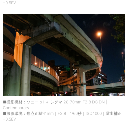
+0.5EV
■撮影機材：ソニー α1 ＋ シグマ 28-70mm F2.8 DG DN |
Contemporary
■撮影環境：焦点距離41mm｜F2.8 1/60秒｜ISO4000｜露出補正
+0.5EV