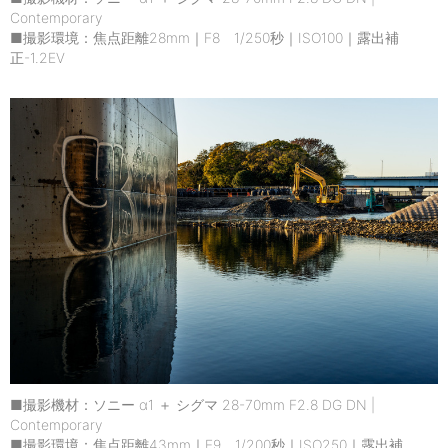
Contemporary
■撮影環境：焦点距離28mm｜F8 1/250秒｜ISO100｜露出補
正-1.2EV
■撮影機材：ソニー α1 ＋ シグマ 28-70mm F2.8 DG DN |
Contemporary
■撮影環境：焦点距離43mm｜F9 1/200秒｜ISO250｜露出補