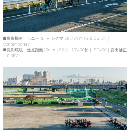
■撮影機材：ソニー α1 ＋ シグマ 28-70mm F2.8 DG DN |
Contemporary
■撮影環境：焦点距離29mm｜F2.8 1/6400秒｜ISO400｜露出補正
＋0.3EV