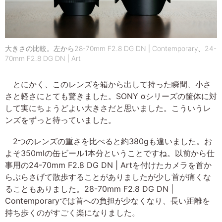
大きさの比較。左から28-70mm F2.8 DG DN | Contemporary、24-
70mm F2.8 DG DN | Art
とにかく、このレンズを箱から出して持った瞬間、小さ
さと軽さにとても驚きました。SONY αシリーズの筐体に対
して実にちょうどよい大きさだと思いました。こういうレ
ンズをずっと待っていました。
2つのレンズの重さを比べると約380gも違いました。お
よそ350mlの缶ビール1本分ということですね。以前から仕
事用の24-70mm F2.8 DG DN | Artを付けたカメラを首か
らぶらさげて散歩することがありましたが少し首が痛くな
ることもありました。28-70mm F2.8 DG DN |
Contemporaryでは首への負担が少なくなり、長い距離を
持ち歩くのがすごく楽になりました。