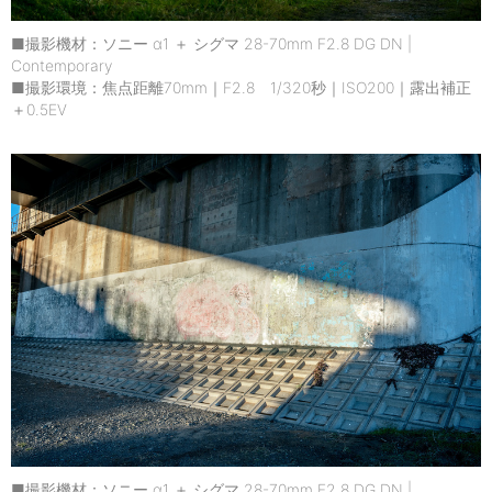
■撮影機材：ソニー α1 ＋ シグマ 28-70mm F2.8 DG DN |
Contemporary
■撮影環境：焦点距離70mm｜F2.8 1/320秒｜ISO200｜露出補正
＋0.5EV
■撮影機材：ソニー α1 ＋ シグマ 28-70mm F2.8 DG DN |