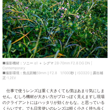
■撮影機材：ソニー α1 ＋ シグマ 28-70mm F2.8 DG DN |
Contemporary
■撮影環境：焦点距離59mm｜F2.8 1/1000秒｜ISO320｜露出補
正-1.2EV
仕事で使うレンズは重く大きくても僕はあまり気にしま
せん。むしろ機材が大きい方がプロっぽく見えますし現場
のクライアントにはハッタリが効くかもな。と思っている
くらいです。でも日常使いのレンズは軽く小さく持ち歩く