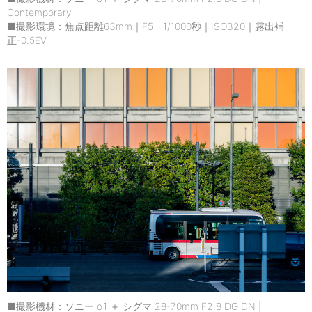
Contemporary
■撮影環境：焦点距離63mm｜F5 1/1000秒｜ISO320｜露出補
正-0.5EV
■撮影機材：ソニー α1 ＋ シグマ 28-70mm F2.8 DG DN |