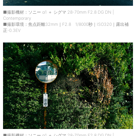
■撮影機材：ソニー α1 ＋ シグマ 28-70mm F2.8 DG DN |
Contemporary
■撮影環境：焦点距離32mm｜F2.8 1/8000秒｜ISO320｜露出補
正-0.3EV
■撮影機材：ソニー α1 ＋ シグマ 28-70mm F2.8 DG DN |