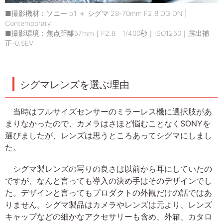
■撮影機材：ソニー α1 ＋ シグマ 28-70mm F2.8 DG DN |
Contemporary
■撮影環境：焦点距離57mm｜F2.8 1/400秒｜ISO1250｜露出補
正-0.5EV
シグマレンズを選ぶ理由
当時はフルサイズセンサーのミラーレス機に選択肢があ
まりなかったので、カメラはさほど悩むことなくSONYを
選びましたが、レンズは思うところあってシグマにしまし
た。
シグマ製レンズの写りの良さは以前から耳にしていたの
ですが、なんと言っても導入の決め手はそのデザインでし
た。デザインと言ってもプロダクトの外観だけの話ではあ
りません。シグマ製品はカメラやレンズは元より、レンズ
キャップなどの細かなアクセサリーも含め、外箱、カタロ