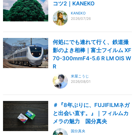
コツ2｜KANEKO
KANEKO
2026/07/26
何処にでも連れて行く、鉄道撮
影のよき相棒｜富士フイルム XF
70-300mmF4-5.6 R LM OIS W
R
米屋こうじ
2026/08/01
＃『8年ぶりに、FUJIFILMネガ
と出会い直す。』｜フィルムカ
メラの魅力 国分真央
国分真央