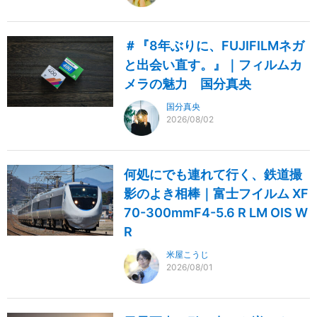
＃『8年ぶりに、FUJIFILMネガ
と出会い直す。』｜フィルムカ
メラの魅力 国分真央
国分真央
2026/08/02
何処にでも連れて行く、鉄道撮
影のよき相棒｜富士フイルム XF
70-300mmF4-5.6 R LM OIS W
R
米屋こうじ
2026/08/01