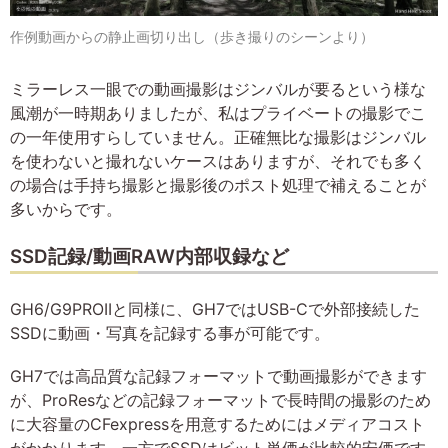
作例動画からの静止画切り出し（歩き撮りのシーンより）
ミラーレス一眼での動画撮影はジンバルが要るという様な
風潮が一時期ありましたが、私はプライベートの撮影でこ
の一年使用すらしていません。正確無比な撮影はジンバル
を使わないと撮れないケースはありますが、それでも多く
の場合は手持ち撮影と撮影後のポスト処理で補えることが
多いからです。
SSD記録/動画RAW内部収録など
GH6/G9PROIIと同様に、GH7ではUSB-Cで外部接続した
SSDに動画・写真を記録する事が可能です。
GH7では高品質な記録フォーマットで動画撮影ができます
が、ProResなどの記録フォーマットで長時間の撮影のため
に大容量のCFexpressを用意するためにはメディアコスト
がかかります。一方でSSDはビット単価が比較的安価です