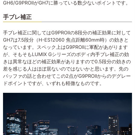
GH6/G9PROIIがGH7に勝っている数少ないポイントです。
手ブレ補正
手ブレ補正に関してはG9PROIIの8段分の補正効果に対して
GH7は7.5段分（H-ES12060 焦点距離60mm時）の効きと
なっています。スペック上はG9PROIIに軍配があがります
が、そもそもLUMIX Gシリーズのボディ内手ブレ補正の効
きは異常なほどの補正効果がありますので0.5段分の効きの
差を感じる人はほぼ居ないのではないかと思います。先の
バッファの話と合わせてこの2点がG9PROIIからのデグレー
ドポイントですが、いずれも軽微なものです。