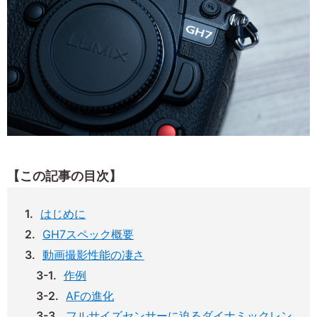
【この記事の目次】
はじめに
GH7スペック概要
動画撮影性能の凄さ
作例
AFの進化
フルサイズセンサーに迫るダイナミックレン