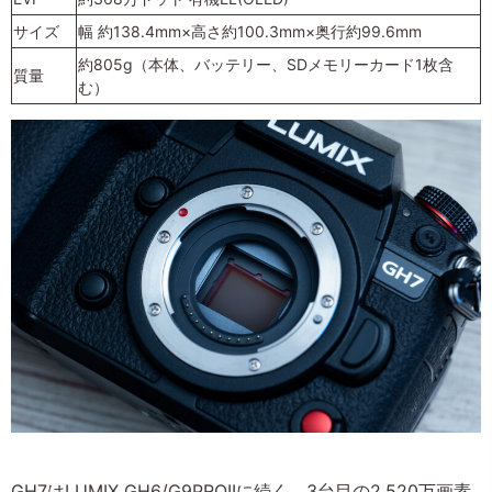
サイズ
幅 約138.4mm×高さ約100.3mm×奥行約99.6mm
約805g（本体、バッテリー、SDメモリーカード1枚含
質量
む）
GH7はLUMIX GH6/G9PROIIに続く、3台目の2,520万画素