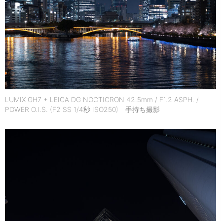
LUMIX GH7 + LEICA DG NOCTICRON 42.5mm / F1.2 ASPH. /
POWER O.I.S. (F2 SS 1/4秒 ISO250) 手持ち撮影