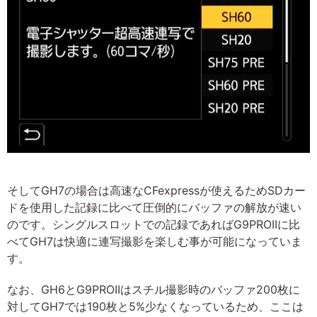
そしてGH7の場合は高速なCFexpressが使えるためSDカー
ドを使用した記録に比べて圧倒的にバッファの解放が速い
のです。シングルスロットでの記録であればG9PROIIに比
べてGH7は快適に連写撮影を楽しむ事が可能になっていま
す。
なお、GH6とG9PROIIはスチル撮影時のバッファ200枚に
対してGH7では190枚と5%少なくなっているため、ここは