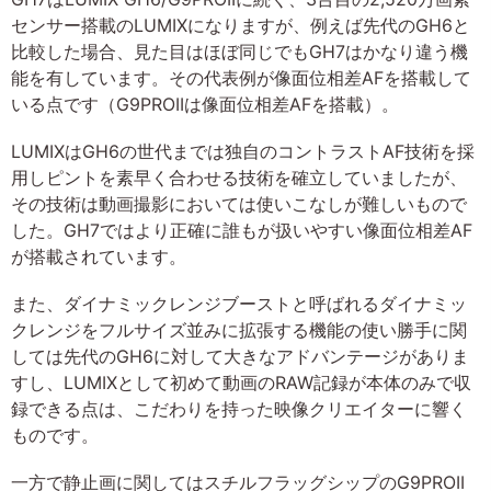
センサー搭載のLUMIXになりますが、例えば先代のGH6と
比較した場合、見た目はほぼ同じでもGH7はかなり違う機
能を有しています。その代表例が像面位相差AFを搭載して
いる点です（G9PROIIは像面位相差AFを搭載）。
LUMIXはGH6の世代までは独自のコントラストAF技術を採
用しピントを素早く合わせる技術を確立していましたが、
その技術は動画撮影においては使いこなしが難しいもので
した。GH7ではより正確に誰もが扱いやすい像面位相差AF
が搭載されています。
また、ダイナミックレンジブーストと呼ばれるダイナミッ
クレンジをフルサイズ並みに拡張する機能の使い勝手に関
しては先代のGH6に対して大きなアドバンテージがありま
すし、LUMIXとして初めて動画のRAW記録が本体のみで収
録できる点は、こだわりを持った映像クリエイターに響く
ものです。
一方で静止画に関してはスチルフラッグシップのG9PROII