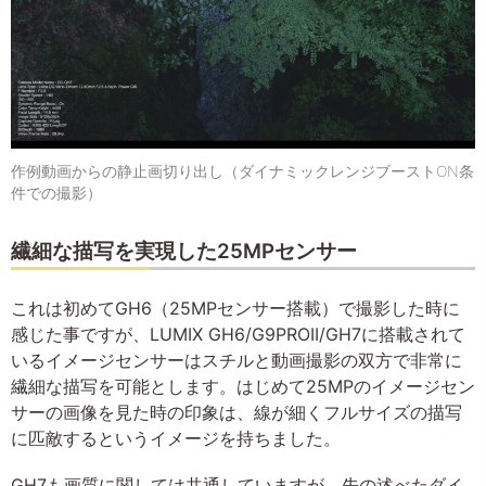
作例動画からの静止画切り出し（ダイナミックレンジブーストON条
件での撮影）
繊細な描写を実現した25MPセンサー
これは初めてGH6（25MPセンサー搭載）で撮影した時に
感じた事ですが、LUMIX GH6/G9PROII/GH7に搭載されて
いるイメージセンサーはスチルと動画撮影の双方で非常に
繊細な描写を可能とします。はじめて25MPのイメージセン
サーの画像を見た時の印象は、線が細くフルサイズの描写
に匹敵するというイメージを持ちました。
GH7も画質に関しては共通していますが、先の述べたダイ