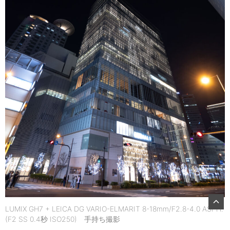
LUMIX GH7 + LEICA DG VARIO-ELMARIT 8-18mm/F2.8-4.0 ASPH.
(F2 SS 0.4秒 ISO250) 手持ち撮影