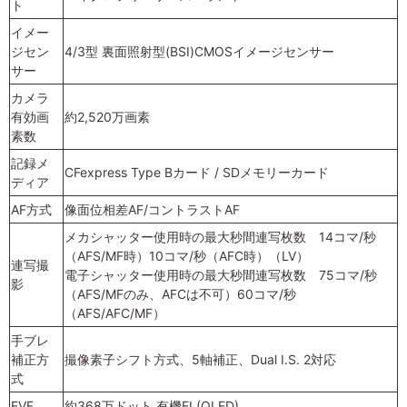
ト
イメー
ジセン
4/3型 裏面照射型(BSI)CMOSイメージセンサー
サー
カメラ
有効画
約2,520万画素
素数
記録メ
CFexpress Type Bカード / SDメモリーカード
ディア
AF方式
像面位相差AF/コントラストAF
メカシャッター使用時の最大秒間連写枚数 14コマ/秒
（AFS/MF時）10コマ/秒（AFC時）（LV）
連写撮
電子シャッター使用時の最大秒間連写枚数 75コマ/秒
影
（AFS/MFのみ、AFCは不可）60コマ/秒
（AFS/AFC/MF）
手ブレ
補正方
撮像素子シフト方式、5軸補正、Dual I.S. 2対応
式
EVF
約368万ドット 有機EL(OLED)