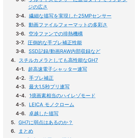
ジの広さ
繊細な描写を実現した25MPセンサー
動画ファイルフォーマットの多彩さ
空冷ファンでの排熱機構
圧倒的な手ブレ補正性能
SSD記録/動画RAW内部収録など
スチルカメラとしても高性能なGH7
超高速電子シャッター連写
手ブレ補正
最大1.5秒プリ連写
1億画素相当のハイレゾモード
LEICA モノクローム
卓越した描写
GH7に弱点はあるのか？
まとめ