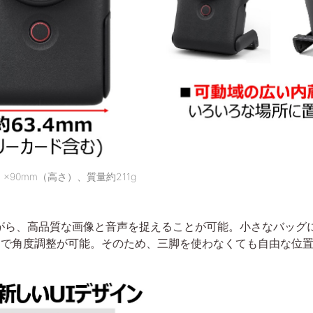
）×90mm（高さ）、質量約211g
がら、高品質な画像と音声を捉えることが可能。小さなバッグ
範囲で角度調整が可能。そのため、三脚を使わなくても自由な位