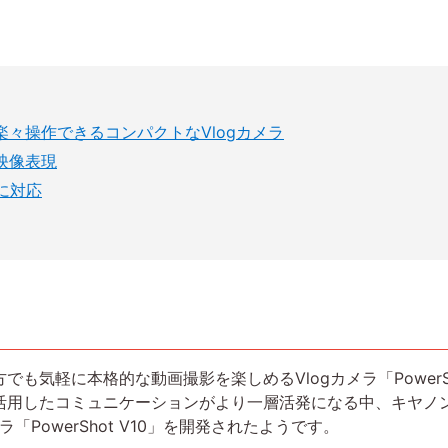
々操作できるコンパクトなVlogカメラ
映像表現
に対応
気軽に本格的な動画撮影を楽しめるVlogカメラ「PowerSho
したコミュニケーションがより一層活発になる中、キヤノンは新たに
「PowerShot V10」を開発されたようです。