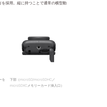
方を採用。縦に持つことで通常の横型動
ーを
下部（microSD/microSDHC／
microSDXCメモリーカード挿入口）