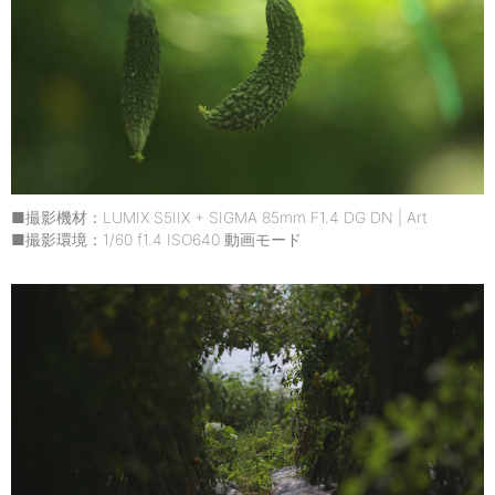
■撮影機材：LUMIX S5IIX + SIGMA 85mm F1.4 DG DN | Art
■撮影環境：1/60 f1.4 ISO640 動画モード