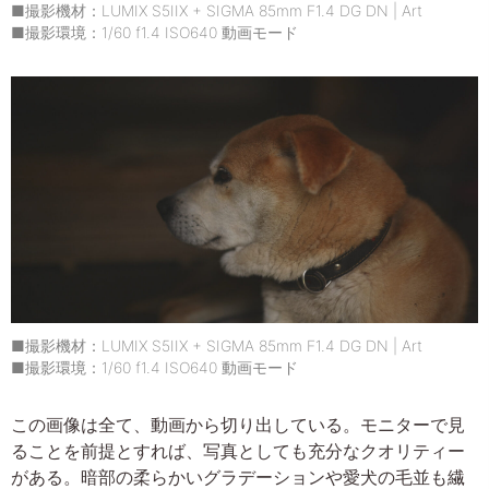
■撮影機材：LUMIX S5IIX + SIGMA 85mm F1.4 DG DN | Art
■撮影環境：1/60 f1.4 ISO640 動画モード
■撮影機材：LUMIX S5IIX + SIGMA 85mm F1.4 DG DN | Art
■撮影環境：1/60 f1.4 ISO640 動画モード
この画像は全て、動画から切り出している。モニターで見
ることを前提とすれば、写真としても充分なクオリティー
がある。暗部の柔らかいグラデーションや愛犬の毛並も繊