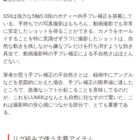
S5IIは強力な5軸5.0段のボディー内手ブレ補正を搭載して
いる。手持ちでの写真撮影はもちろん、動画撮影でも非常
に安定したショットを得ることができる。カメラをホール
ドすることを特に意識ぜずラフに撮影したショットは、自
然な動きを残しながら嫌なブレだけを打ち消すような効き
具合で、動画撮影時の手ブレ補正による不自然さはほとん
どない。
筆者が思う手ブレ補正の不自然さとは、録画中にアングル
などを意図的にかえた場合、手ブレ補正の限界値に達した
ところで、急激なシフトが起こることを意味してるのだ
が、これをLUMIXはなんとも自然に往なすので驚いた。こ
れは撮影時の安心感につながる部分で、とても重要であ
る。
リグ組みで使う主要アイテム