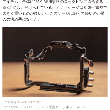
アイテム。全体に1/4やARRI規格のロックピンに適合する
3/8ネジ穴が開けられている。カメラケージは拡張性重視で
大きく重いものが多いが、このケージは細くて軽いのが購
入の決め手になった。
SmallRig “Black Mamba”
Panasonic LUMIX S5II / S5IIX専用ケージキット 4024