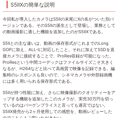
S5IIXの簡単な説明
今回私が導入したカメラはS5IIの末尾にXの名がついた別バ
ージョンである。そのS5IIの派生として登場し、業務として
の動画撮影に適した機能を追加したのがS5IIXである。
S5IIとの主な違いは、動画の保存形式がこれまでのLong
GOPに加え、ALL-Iに対応したこと。それに加えてSSDを直
接カメラに接続することで、ProRes収録が可能になった。
ProResという中間コーデックはファイルサイズこそ大きく
なるが、H264などと比べて高画質で映像を記録できる。編
集時のレスポンスも良いので、シネマカメラや外部録画機
には多く用いられる保存形式である。
S5IIが持つ性能に加え、さらに映像撮影のクオリティーをア
ップする機能を追加したこのカメラが、実売30万円を切っ
ているのはバーゲンプライスと言っても過言ではない。
S5IIX発売から2ヶ月使用しての感想を、動画レビューした
のでこちらもご覧いただきたい。