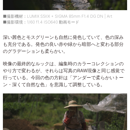
■撮影機材：LUMIX S5IIX + SIGMA 85mm F1.4 DG DN | Art
■撮影環境：1/60 f1.4 ISO640 動画モード
深い茜色とモスグリーンも自然に発色していて、色の深み
も充分である。発色の良い赤や緑から暗部へと変わる部分
のグラデーションも柔らかい。
映像の最終的なルックは、編集時のカラーコレクションの
やり方で変わるが、それらは写真のRAW現像と同じ感覚で
行っている。今回の色の方針は「アンダーで柔らかいトー
ン・深くて自然な色」を意識して調整している。