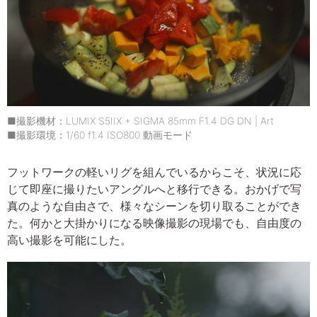
■撮影機材：LUMIX S5IIX + SIGMA 85mm F1.4 DG DN | Art
■撮影環境：1/60 f1.4 ISO800 動画モード
フットワークの軽いリグを組んでいるからこそ、状況に応
じて即座に撮りたいアングルへと移行できる。おかげで写
真のような自由さで、様々なシーンを切り取ることができ
た。何かと大掛かりになる映像撮影の現場でも、自由度の
高い撮影を可能にした。