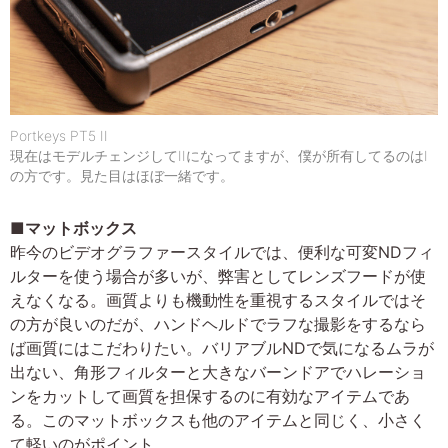
Portkeys PT5 II
現在はモデルチェンジしてIIになってますが、僕が所有してるのはI
の方です。見た目はほぼ一緒です。
■マットボックス
昨今のビデオグラファースタイルでは、便利な可変NDフィ
ルターを使う場合が多いが、弊害としてレンズフードが使
えなくなる。画質よりも機動性を重視するスタイルではそ
の方が良いのだが、ハンドヘルドでラフな撮影をするなら
ば画質にはこだわりたい。バリアブルNDで気になるムラが
出ない、角形フィルターと大きなバーンドアでハレーショ
ンをカットして画質を担保するのに有効なアイテムであ
る。このマットボックスも他のアイテムと同じく、小さく
て軽いのがポイント。