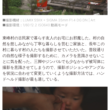
■撮影機材：LUMIX S5IIX + SIGMA 35mm F1.4 DG DN | Art
■撮影環境：1/60 f2.2 ISO640 動画モード
東峰村の古民家で暮らす友人のお宅にお邪魔した。村の自
然を慈しみながら丁寧な暮らしを営むご家族と、長年この
村に暮らす村の人たちを撮影させていただいた。普段通り
の自然な様子を撮影するために、カメラを意識させないこ
とに気を配った。三脚やジンバルでも少なからず被写体に
撮影を意識させてしまうので、撮影ポジションやアングル
を状況に合わせて変更していくような撮影方法では、ハン
ドヘルド撮影が最も適している。