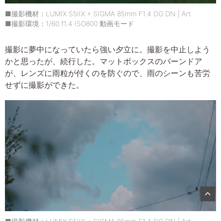
■撮影機材：LUMIX S5IIX + SIGMA 85mm F1.4 DG DN | Art
■撮影環境：1/60 f1.4 ISO800 動画モード
撮影に夢中になっていたら強い夕立に。撮影を中止しよう
かと思ったが、続行した。マットボックスのバーンドア
が、レンズに雨粒が付くのを防ぐので、雨のシーンも苦労
せずに撮影ができた。