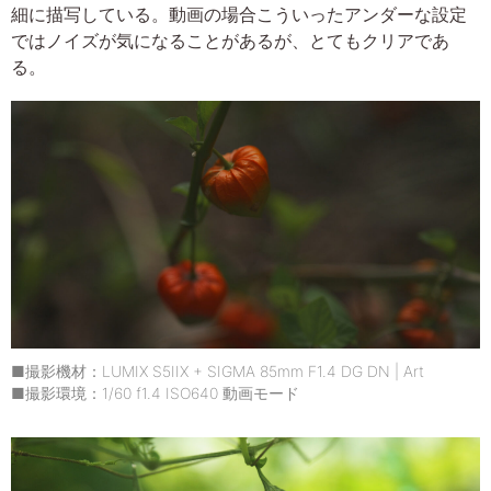
細に描写している。動画の場合こういったアンダーな設定
ではノイズが気になることがあるが、とてもクリアであ
る。
■撮影機材：LUMIX S5IIX + SIGMA 85mm F1.4 DG DN | Art
■撮影環境：1/60 f1.4 ISO640 動画モード