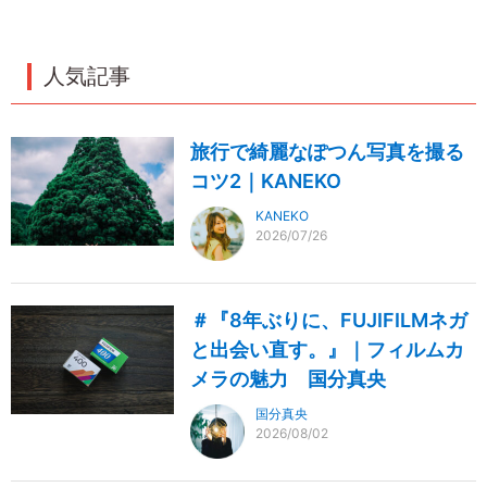
人気記事
旅行で綺麗なぽつん写真を撮る
コツ2｜KANEKO
KANEKO
2026/07/26
＃『8年ぶりに、FUJIFILMネガ
と出会い直す。』｜フィルムカ
メラの魅力 国分真央
国分真央
2026/08/02