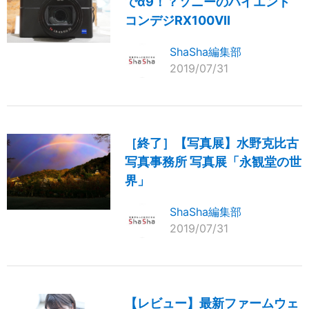
でα9！？ソニーのハイエンド
コンデジRX100VII
ShaSha編集部
2019/07/31
［終了］【写真展】水野克比古
写真事務所 写真展「永観堂の世
界」
ShaSha編集部
2019/07/31
【レビュー】最新ファームウェ