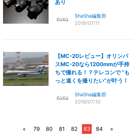
あり
ShaSha編集部
2019/07/11
【MC-20レビュー】オリンパ
スMC-20なら1200mmが手持
ちで撮れる！？テレコンで “も
っと遠くを撮りたい“が叶う！
ShaSha編集部
2019/07/10
«
79
80
81
82
83
84
»