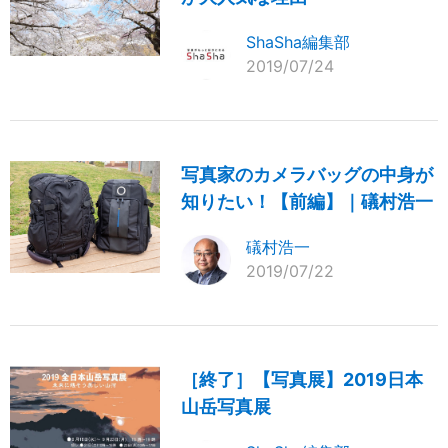
ShaSha編集部
2019/07/24
写真家のカメラバッグの中身が
知りたい！【前編】｜礒村浩一
礒村浩一
2019/07/22
［終了］【写真展】2019日本
山岳写真展