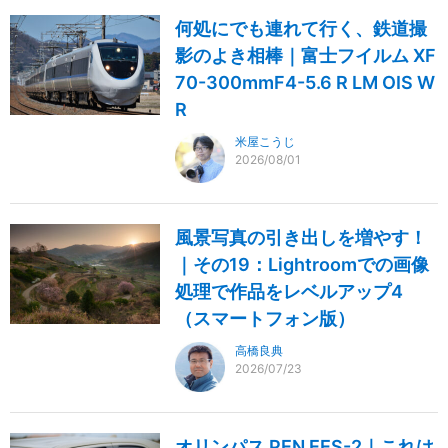
何処にでも連れて行く、鉄道撮
影のよき相棒｜富士フイルム XF
70-300mmF4-5.6 R LM OIS W
R
米屋こうじ
2026/08/01
風景写真の引き出しを増やす！
｜その19：Lightroomでの画像
処理で作品をレベルアップ4
（スマートフォン版）
高橋良典
2026/07/23
オリンパス PEN EES-2｜これは