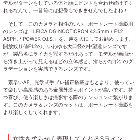
デルがターンをしている体と顔にピントを合わせ続けてく
れるなんて、一昔前には想像もできませんでしたよね！
そして、このカメラと相性のいい、ポートレート撮影用
のレンズは「LEICA DG NOCTICRON 42.5mm / F1.2
ASPH. / POWER O.I.S.」を、声を大にしてお勧めします。
開放絞り値F1.2の、いわゆる大口径の中望遠レンズです
が、製品名にライカを冠するだけあって、モデルが画面か
ら浮き上がって見えるほどの立体感と、滑らかなボケのグ
ラデーションを実感できるレンズです。
素早いAF、光学式手ブレ補正搭載はもとより、使ってい
て楽しい高級感のある金属外装もポイントが高いです。持
つ喜び、使う楽しさは撮影する際のテンションに繋がりま
す。このカメラ＆レンズのセットは、ポートレート撮影を
より楽しくしてくれます。
女性を柔らかく表現してくれるSライン