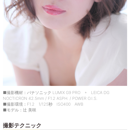
■撮影機材：パナソニック LUMIX G9 PRO + LEICA DG
NOCTICRON 42.5mm / F1.2 ASPH. / POWER O.I.S.
■撮影環境：F1.2 1/125秒 ISO400 AWB
■モデル：辻 美咲
撮影テクニック