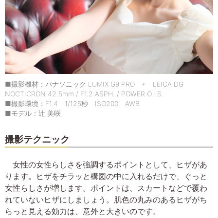
■撮影機材：パナソニック LUMIX G9 PRO + LEICA DG
NOCTICRON 42.5mm / F1.2 ASPH. / POWER O.I.S.
■撮影環境：F1.4 1/125秒 ISO200 AWB
■モデル：辻 美咲
撮影テクニック
女性の女性らしさを強調するポイントとして、ヒザがあ
ります。ヒザをチラッと構図の中に入れるだけで、ぐっと
女性らしさが増します。ポイントは、スカートなどで覆わ
れていないヒザにしましょう。肌色の丸みのあるヒザがち
らっと見える効力は、意外と大きいのです。