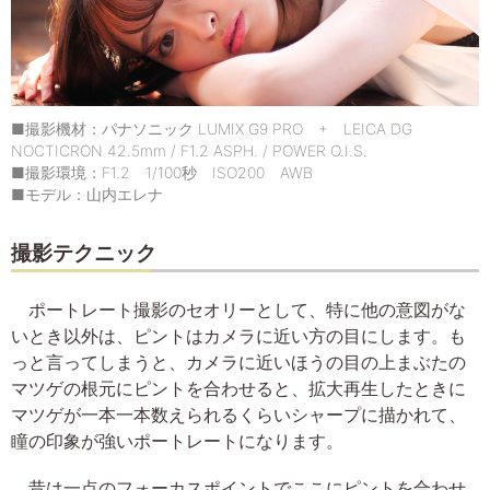
■撮影機材：パナソニック LUMIX G9 PRO + LEICA DG
NOCTICRON 42.5mm / F1.2 ASPH. / POWER O.I.S.
■撮影環境：F1.2 1/100秒 ISO200 AWB
■モデル：山内エレナ
撮影テクニック
ポートレート撮影のセオリーとして、特に他の意図がな
いとき以外は、ピントはカメラに近い方の目にします。も
っと言ってしまうと、カメラに近いほうの目の上まぶたの
マツゲの根元にピントを合わせると、拡大再生したときに
マツゲが一本一本数えられるくらいシャープに描かれて、
瞳の印象が強いポートレートになります。
昔は一点のフォーカスポイントでここにピントを合わせ