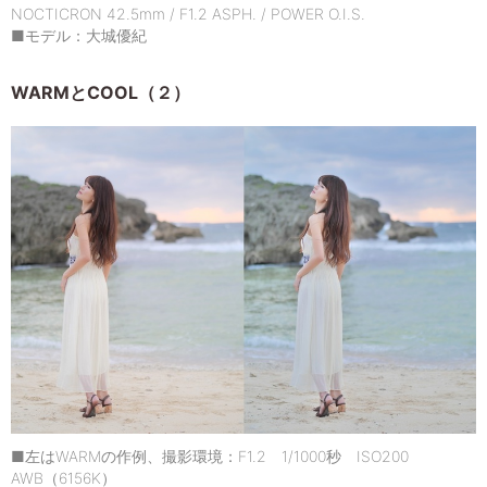
NOCTICRON 42.5mm / F1.2 ASPH. / POWER O.I.S.
■モデル：大城優紀
WARMとCOOL（２）
■左はWARMの作例、撮影環境：F1.2 1/1000秒 ISO200
AWB（6156K）