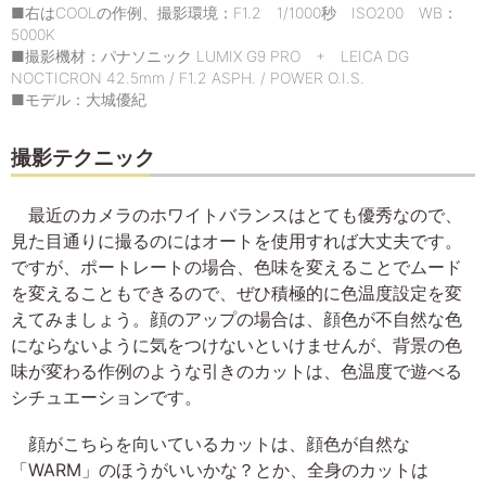
■右はCOOLの作例、撮影環境：F1.2 1/1000秒 ISO200 WB：
5000K
■撮影機材：パナソニック LUMIX G9 PRO + LEICA DG
NOCTICRON 42.5mm / F1.2 ASPH. / POWER O.I.S.
■モデル：大城優紀
撮影テクニック
最近のカメラのホワイトバランスはとても優秀なので、
見た目通りに撮るのにはオートを使用すれば大丈夫です。
ですが、ポートレートの場合、色味を変えることでムード
を変えることもできるので、ぜひ積極的に色温度設定を変
えてみましょう。顔のアップの場合は、顔色が不自然な色
にならないように気をつけないといけませんが、背景の色
味が変わる作例のような引きのカットは、色温度で遊べる
シチュエーションです。
顔がこちらを向いているカットは、顔色が自然な
「WARM」のほうがいいかな？とか、全身のカットは