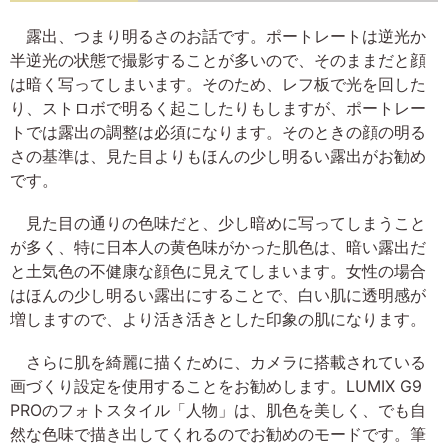
露出、つまり明るさのお話です。ポートレートは逆光か
半逆光の状態で撮影することが多いので、そのままだと顔
は暗く写ってしまいます。そのため、レフ板で光を回した
り、ストロボで明るく起こしたりもしますが、ポートレー
トでは露出の調整は必須になります。そのときの顔の明る
さの基準は、見た目よりもほんの少し明るい露出がお勧め
です。
見た目の通りの色味だと、少し暗めに写ってしまうこと
が多く、特に日本人の黄色味がかった肌色は、暗い露出だ
と土気色の不健康な顔色に見えてしまいます。女性の場合
はほんの少し明るい露出にすることで、白い肌に透明感が
増しますので、より活き活きとした印象の肌になります。
さらに肌を綺麗に描くために、カメラに搭載されている
画づくり設定を使用することをお勧めします。LUMIX G9
PROのフォトスタイル「人物」は、肌色を美しく、でも自
然な色味で描き出してくれるのでお勧めのモードです。筆