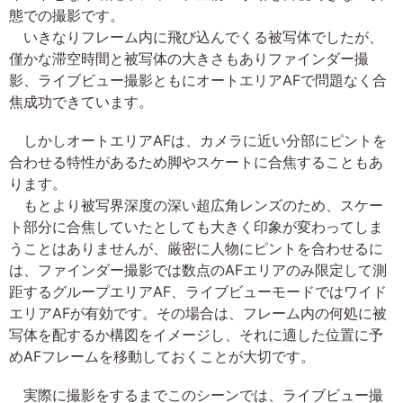
態での撮影です。
いきなりフレーム内に飛び込んでくる被写体でしたが、
僅かな滞空時間と被写体の大きさもありファインダー撮
影、ライブビュー撮影ともにオートエリアAFで問題なく合
焦成功できています。
しかしオートエリアAFは、カメラに近い分部にピントを
合わせる特性があるため脚やスケートに合焦することもあ
ります。
もとより被写界深度の深い超広角レンズのため、スケー
ト部分に合焦していたとしても大きく印象が変わってしま
うことはありませんが、厳密に人物にピントを合わせるに
は、ファインダー撮影では数点のAFエリアのみ限定して測
距するグループエリアAF、ライブビューモードではワイド
エリアAFが有効です。その場合は、フレーム内の何処に被
写体を配するか構図をイメージし、それに適した位置に予
めAFフレームを移動しておくことが大切です。
実際に撮影をするまでこのシーンでは、ライブビュー撮