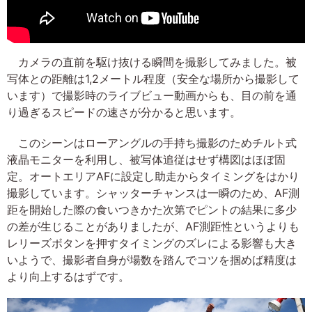
カメラの直前を駆け抜ける瞬間を撮影してみました。被
写体との距離は1,2メートル程度（安全な場所から撮影して
います）で撮影時のライブビュー動画からも、目の前を通
り過ぎるスピードの速さが分かると思います。
このシーンはローアングルの手持ち撮影のためチルト式
液晶モニターを利用し、被写体追従はせず構図はほぼ固
定。オートエリアAFに設定し助走からタイミングをはかり
撮影しています。シャッターチャンスは一瞬のため、AF測
距を開始した際の食いつきかた次第でピントの結果に多少
の差が生じることがありましたが、AF測距性というよりも
レリーズボタンを押すタイミングのズレによる影響も大き
いようで、撮影者自身が場数を踏んでコツを掴めば精度は
より向上するはずです。