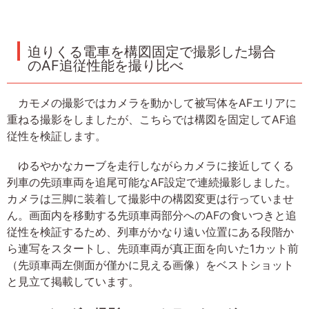
迫りくる電車を構図固定で撮影した場合
のAF追従性能を撮り比べ
カモメの撮影ではカメラを動かして被写体をAFエリアに
重ねる撮影をしましたが、こちらでは構図を固定してAF追
従性を検証します。
ゆるやかなカーブを走行しながらカメラに接近してくる
列車の先頭車両を追尾可能なAF設定で連続撮影しました。
カメラは三脚に装着して撮影中の構図変更は行っていませ
ん。画面内を移動する先頭車両部分へのAFの食いつきと追
従性を検証するため、列車がかなり遠い位置にある段階か
ら連写をスタートし、先頭車両が真正面を向いた1カット前
（先頭車両左側面が僅かに見える画像）をベストショット
と見立て掲載しています。