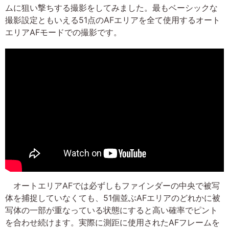
ムに狙い撃ちする撮影をしてみました。最もベーシックな
撮影設定ともいえる51点のAFエリアを全て使用するオート
エリアAFモードでの撮影です。
オートエリアAFでは必ずしもファインダーの中央で被写
体を捕捉していなくても、51個並ぶAFエリアのどれかに被
写体の一部が重なっている状態にすると高い確率でピント
を合わせ続けます。実際に測距に使用されたAFフレームを