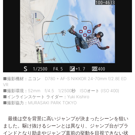
■撮影機材：ニコン D780 + AF-S NIKKOR 24-70mm f/2.8E ED
VR
■撮影環境：52mm f/4.5 1/2500秒 ISOオート (ISO 400)
■インラインスケート ライダー：Yuki Kishiro
■撮影協力：MURASAKI PARK TOKYO
最後は空を背景に高いジャンプが決まったシーンを狙い
ました。駆け抜けるシーンとは異なり、ジャンプ台がブラ
インドとなり助走やジャンプ直前の挙動を目視できない状