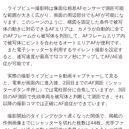
ライブビュー撮影時は像面位相差AFセンサーで測距可能
な範囲が大きく広がり、画面の周辺部分でもAFが可能にな
ります。このシーンのように、構図を固定した条件で被写
体の動きに対応できるAFエリアは、カメラが自動的に全て
のAFフレームから被写体を判別して、AFフレームエリア内
で被写体にピントを合わせるオートエリアAFが便利です。
また電子シャッターを利用するサイレント撮影を設定す
ると、連写速度が最高で12コマ／秒にアップしてAF/AE追
従が可能です。
実際の撮影ライブビューを動画キャプチャーして見る
と、電車が画面内に進入後、2回目までのAF測距（シャッ
ターボタン半押し）では電柱部分に合焦していますが、3回
目のAF測距で先頭車両を被写体と判断して測距でき、それ
以降の撮影コマでは正確にAF追従ができています。
撮影開始のタイミングが少々遅くなった関係で、掲載の
作例画像までにシャッターを切れた枚数は44枚。光学ファ