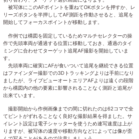
被写体にこのAFポイントを重ねてOKボタンを押すか、レ
リーズボタンを半押ししてAF測距を作動させると、追尾を
開始してフォーカスポイントが移動します。
作例では構図を固定しているためマルチセレクターの操
作で先頭車両が通過する位置に移動しておき、通過のタイ
ミングに合わせてターゲット追尾AF撮影を開始していま
す。
先頭車両に確実にAFが食いついて追尾を継続できる位置
はファインダー撮影での3Dトラッキングよりは手前になり
ましたが、ライブビューオートエリアAFよりは遠くの段階
から構図内の他の要素に影響されることなく測距と追尾が
出来ています。
撮影開始から作例画像までの間に切れたのは62コマで全
てピントがずれることなく良好な撮影結果を得ました。サ
イレント設定は電子シャッターを使うため連写速度は上が
りますが、被写体の速度や移動方向などによっては像が歪
んで写ることがあるので注意しましょう。