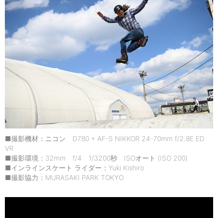
■撮影機材：ニコン D780 + AF-S NIKKOR 24-70mm f/2.8E ED
VR
■撮影環境：32mm f/4 1/3200秒 ISOオート (ISO 200)
■インラインスケート ライダー：Yuki Kishiro
■撮影協力：MURASAKI PARK TOKYO