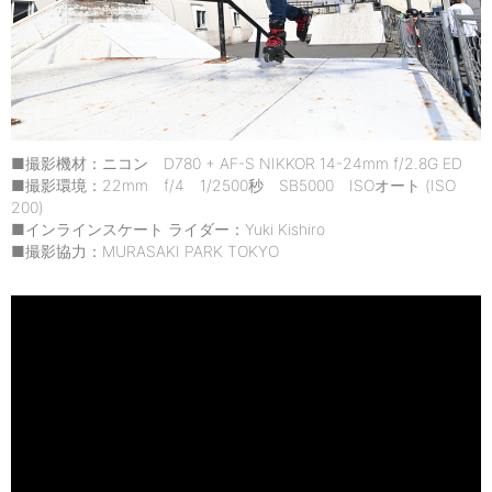
■撮影機材：ニコン D780 + AF-S NIKKOR 14-24mm f/2.8G ED
■撮影環境：22mm f/4 1/2500秒 SB5000 ISOオート (ISO
200)
■インラインスケート ライダー：Yuki Kishiro
■撮影協力：MURASAKI PARK TOKYO