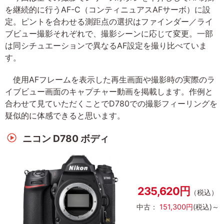
を継続的に行うAF-C（コンティニュアスAFサーボ）に設
定。ピントを合わせる測距点の選択はファインダー／ライ
ブビュー撮影それぞれで、撮影シーンに応じて変更。一部
は同シチュエーションで異なるAF設定を撮り比べていま
す。
使用AFフレームを表示した再生画面や撮影時の実際のラ
イブビュー画面のキャプチャー動画を掲載します。作例と
合わせて見ていただくことでD780での撮影フィーリングを
疑似的に体感できると思います。
ニコン D780 ボディ
235,620円
（税込）
中古：
151,300円
(税込)～