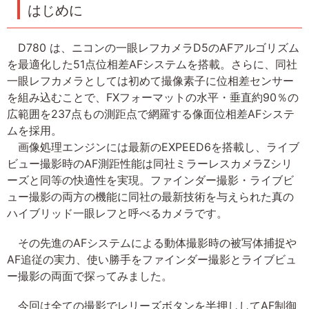
はじめに
D780 は、ニコンの一眼レフカメラD5のAFアルゴリズム
を最適化した51点位相差AFシステムを搭載。さらに、同社
一眼レフカメラとしては初めて撮像素子に位相差センサー
を組み込むことで、FXフォーマットの水平・垂直約90％の
広範囲を237点もの測距点で網羅する像面位相差AFシステ
ムを採用。
画像処理エンジンには最新のEXPEED6を搭載し、ライブ
ビュー撮影時のAF測距性能は同社ミラーレスカメラZシリ
ーズと同等の快適性を実現。ファインダー撮影・ライブビ
ュー撮影の両方の機能に同社の最新技術を与えられた真の
ハイブリッド一眼レフと呼べるカメラです。
その先進のAFシステムによる動体撮影時の被写体捕捉や
AF追従の実力、使い勝手をファインダー撮影とライブビュ
ー撮影の両面で探ってみました。
今回は全ての撮影でレリーズボタンを半押ししてAF制御