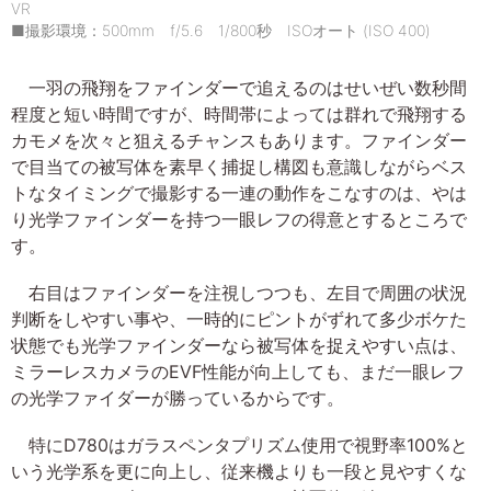
VR
■撮影環境：500mm f/5.6 1/800秒 ISOオート (ISO 400)
一羽の飛翔をファインダーで追えるのはせいぜい数秒間
程度と短い時間ですが、時間帯によっては群れで飛翔する
カモメを次々と狙えるチャンスもあります。ファインダー
で目当ての被写体を素早く捕捉し構図も意識しながらベス
トなタイミングで撮影する一連の動作をこなすのは、やは
り光学ファインダーを持つ一眼レフの得意とするところで
す。
右目はファインダーを注視しつつも、左目で周囲の状況
判断をしやすい事や、一時的にピントがずれて多少ボケた
状態でも光学ファインダーなら被写体を捉えやすい点は、
ミラーレスカメラのEVF性能が向上しても、まだ一眼レフ
の光学ファイダーが勝っているからです。
特にD780はガラスペンタプリズム使用で視野率100%と
いう光学系を更に向上し、従来機よりも一段と見やすくな