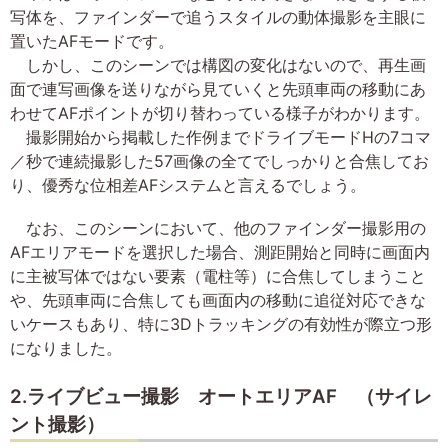
写体を、ファインダーで追うスタイルの動体撮影を主眼に
置いたAFモードです。
しかし、このシーンでは構図の変化はないので、再生画
面で連写画像を送りながら見ていくと先頭車両の移動にあ
わせてAFポイントが切り替わっている様子がわかります。
撮影開始から掲載した作例までドライブモードHの7コマ
／秒で連続撮影した57画像の全てでしっかりと合焦してお
り、優秀な位相差AFシステムと言えるでしょう。
なお、このシーンにおいて、他のファインダー撮影用の
AFエリアモードを選択した場合、測距開始と同時に画面内
に主被写体ではない要素（電柱等）に合焦してしまうこと
や、先頭車両に合焦しても画面内の移動に追従対応できな
いケースもあり、特に3Dトラッキングの有効性が際立つ形
になりました。
2.ライブビュー撮影 オートエリアAF （サイレ
ント撮影）