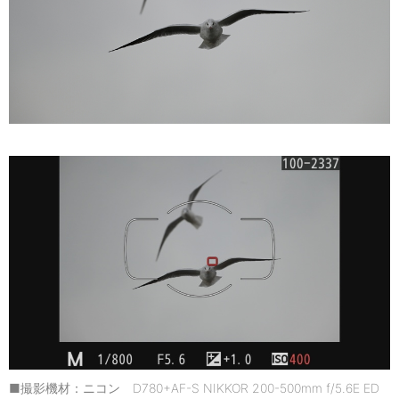
■撮影機材：ニコン D780+AF-S NIKKOR 200-500mm f/5.6E ED