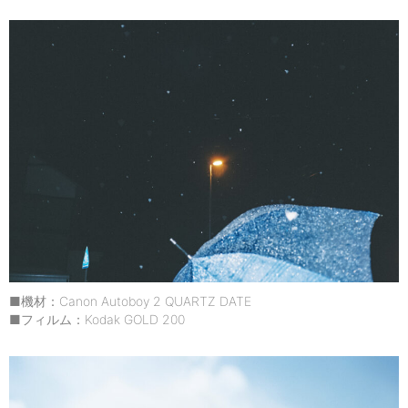
■機材：Canon Autoboy 2 QUARTZ DATE
■フィルム：Kodak GOLD 200