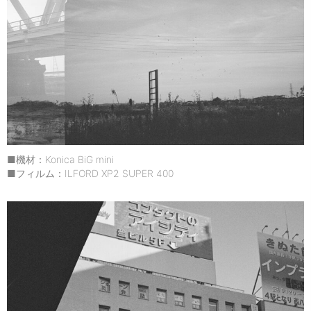
■機材：Konica BiG mini
■フィルム：ILFORD XP2 SUPER 400