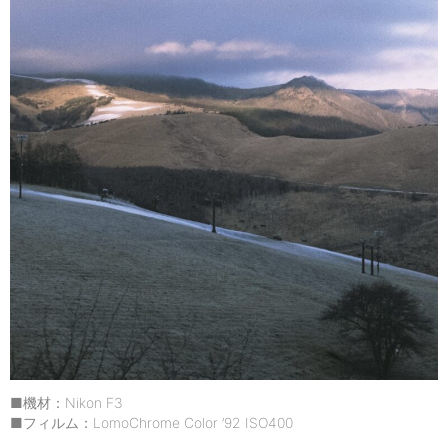
■機材：Nikon F3
■フィルム：LomoChrome Color ’92 ISO400