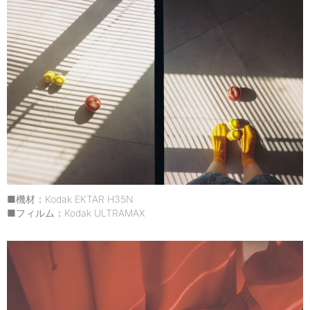
■機材：Kodak EKTAR H35N
■フィルム：Kodak ULTRAMAX