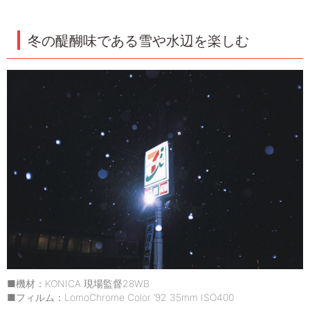
冬の醍醐味である雪や水辺を楽しむ
■機材：KONICA 現場監督28WB
■フィルム：LomoChrome Color ’92 35mm ISO400