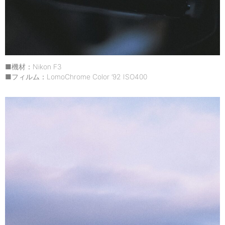
■機材：Nikon F3
■フィルム：LomoChrome Color ’92 ISO400