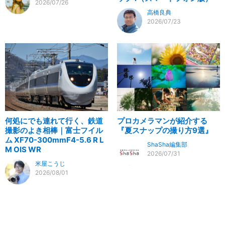
2026/07/26
高橋良典
2026/07/23
何処にでも連れて行く、鉄道
プロカメラマンが紹介する
撮影のよき相棒｜富士フイル
『夏スナップの撮り方9選』
ム XF70-300mmF4-5.6 R L
ShaSha編集部
M OIS WR
2026/07/31
米屋こうじ
2026/08/01