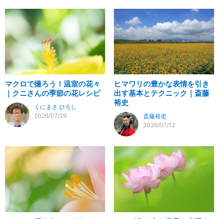
マクロで撮ろう！温室の花々
ヒマワリの豊かな表情を引き
｜クニさんの季節の花レシピ
出す基本とテクニック｜斎藤
裕史
くにまさ ひろし
2026/07/29
斎藤裕史
2026/07/12