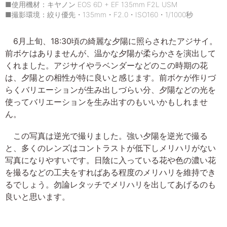
■使用機材：キヤノン EOS 6D + EF 135mm F2L USM
■撮影環境：絞り優先・135mm・F2.0・ISO160・1/1000秒
6月上旬、18:30頃の綺麗な夕陽に照らされたアジサイ。
前ボケはありませんが、温かな夕陽が柔らかさを演出して
くれました。アジサイやラベンダーなどのこの時期の花
は、夕陽との相性が特に良いと感じます。前ボケが作りづ
らくバリエーションが生み出しづらい分、夕陽などの光を
使ってバリエーションを生み出すのもいいかもしれませ
ん。
この写真は逆光で撮りました。強い夕陽を逆光で撮る
と、多くのレンズはコントラストが低下しメリハリがない
写真になりやすいです。日陰に入っている花や色の濃い花
を撮るなどの工夫をすればある程度のメリハリを維持でき
るでしょう。勿論レタッチでメリハリを出してあげるのも
良いと思います。