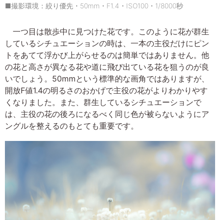
■撮影環境：絞り優先・50mm・F1.4・ISO100・1/8000秒
一つ目は散歩中に見つけた花です。このように花が群生
しているシチュエーションの時は、一本の主役だけにピン
トをあてて浮かび上がらせるのは簡単ではありません。他
の花と高さが異なる花や道に飛び出ている花を狙うのが良
いでしょう。50mmという標準的な画角ではありますが、
開放F値1.4の明るさのおかげで主役の花がよりわかりやす
くなりました。また、群生しているシチュエーションで
は、主役の花の後ろになるべく同じ色が被らないようにア
ングルを整えるのもとても重要です。