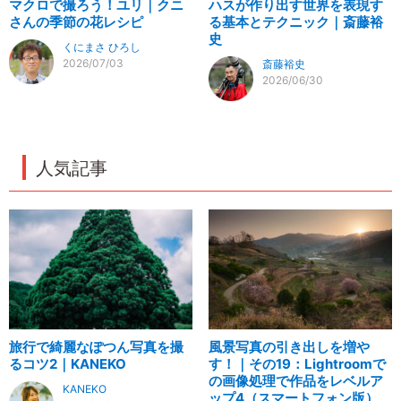
マクロで撮ろう！ユリ｜クニ
ハスが作り出す世界を表現す
さんの季節の花レシピ
る基本とテクニック｜斎藤裕
史
くにまさ ひろし
2026/07/03
斎藤裕史
2026/06/30
人気記事
旅行で綺麗なぽつん写真を撮
風景写真の引き出しを増や
るコツ2｜KANEKO
す！｜その19：Lightroomで
の画像処理で作品をレベルア
KANEKO
ップ4（スマートフォン版）