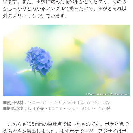
います。また、主役に選んだ花の形がとても良く、その形
がしっかりとわかるアングルで撮ったので、主役とそれ以
外のメリハリもついています。
■使用機材：ソニー α7II + キヤノン EF 135mm F2L USM
■撮影環境：絞り優先・135mm・F2.0・ISO160・1/160秒
こちらも135mmの単焦点で撮ったものです。ボケと色で
柔らかさを演出しました。まずボケですが、アジサイはボ