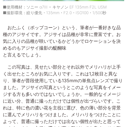
■使用機材：ソニー α7III + キヤノン EF 135mm F2L USM
■撮影環境：絞り優先・135mm・F2.0・ISO100・1/500秒
おたふく（ポップコーン）という、筆者が一番好きな品
種のアジサイです。アジサイは品種が非常に豊富です。お
気に入りの品種が咲いているかどうかでロケーションを決
めるのもアジサイ撮影の醍醐味
と言えるでしょう。
この写真は、見せたい部分とそれ以外でメリハリが上手
く出せたところがお気に入りです。これは1,2枚目と異な
り、筆者が普段使用している135mmの単焦点レンズで撮り
ました。アジサイの写真というとこのような写真をイメー
ジする方も多いのではないでしょうか。一般的なイメージ
に近い分、普通に撮っただけでは個性が出づらいです。こ
れは、特に色の濃い花を主役に選び、色の薄い部分を背景
に選んでメリハリをつけました。メリハリをつけたことに
よって、普通に撮っただけでは出ない個性が出たと思って