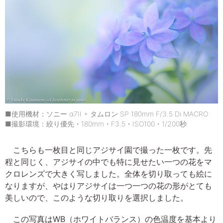
■使用機材：ソニー α7II + タムロン SP 180mm F/3.5 Di MACRO
■撮影環境：絞り優先・180mm・F3.5・ISO100・1/200秒
こちらも一枚目と同じアジサイ園で撮った一枚です。先
程と同じく、アジサイの中でも特に見せたい一つの花をマ
クロレンズで大きく写しました。全体を切り取っても絵に
なりますが、やはりアジサイは一つ一つの花の形がとても
美しいので、このような切り取りを選択しました。
この写真はWB（ホワイトバランス）の色温度を基本より