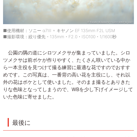
■使用機材：ソニー α7III + キヤノン EF 135mm F2L USM
■撮影環境：絞り優先・135mm・F2.0・ISO100・1/1600秒
公園の隅の道にシロツメクサが集まっていました。シロ
ツメクサは前ボケが作りやすく、たくさん咲いている中か
ら一本主役を見つけて撮る練習に最適な花ですのでおすす
めです。この写真は、一番背の高い花を主役にし、それ以
外の花はボケとして使いました。そのまま撮るとありきた
りな色味となってしまうので、WBを少し下げイメージして
いた色味に寄せました。
最後に