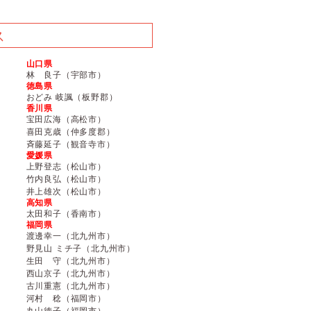
ス
山口県
林 良子（宇部市）
徳島県
おどみ 岐諷（板野郡）
香川県
宝田広海（高松市）
喜田克歳（仲多度郡）
斉藤延子（観音寺市）
愛媛県
上野登志（松山市）
竹内良弘（松山市）
井上雄次（松山市）
高知県
太田和子（香南市）
福岡県
渡邊幸一（北九州市）
野見山 ミチ子（北九州市）
生田 守（北九州市）
西山京子（北九州市）
古川重憲（北九州市）
河村 稔（福岡市）
丸山徳子（福岡市）