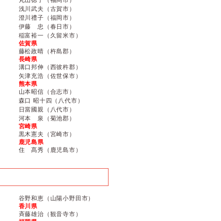
浅川武夫（古賀市）
澄川禮子（福岡市）
伊藤 忠（春日市）
稲富裕一（久留米市）
佐賀県
藤松政晴（杵島郡）
長崎県
溝口邦伸（西彼杵郡）
矢津充浩（佐世保市）
熊本県
山本昭信（合志市）
森口 昭十四（八代市）
日當國親（八代市）
河本 泉（菊池郡）
宮崎県
黒木憲夫（宮崎市）
鹿児島県
住 髙秀（鹿児島市）
谷野和恵（山陽小野田市）
香川県
斉藤雄治（観音寺市）