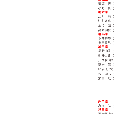
塚原 悟
小野 優
栃木県
江川 清
江川多嘉
金澤 誠
高木初枝
群馬県
永井幹雄
角田侃男
埼玉県
早野由香
新井とみ
川久保 孝
落合 清
粕谷 しづ
谷山ゆみ
加島 広
岩手県
髙橋 弘
秋田県
五十嵐 敏