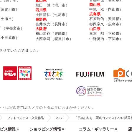
富山県
岡山県
加田 誠（滑川市）
（須賀川市）
中地 稔（岡山市）
石川県
広島県
土田清祐（七尾市）
（土浦市）
石原利信（安芸郡）
長野県
富井保光（長野市）
杉岡常久（広島市）
子（宇都宮市）
大阪府
山口県
横山周作（豊能郡）
嘉本 勲（下松市）
（小田原市）
大西幸司（寝屋川市）
中野英治（下関市）
略させていただきました。
ントは写真専門店カメラのキタムラにおまかせください。
フォトコンテスト入賞作品
2017
「日本の祭り」写真コンテスト2017 結果
ビス情報 »
ショッピング情報 »
コラム・ギャラリー »
店