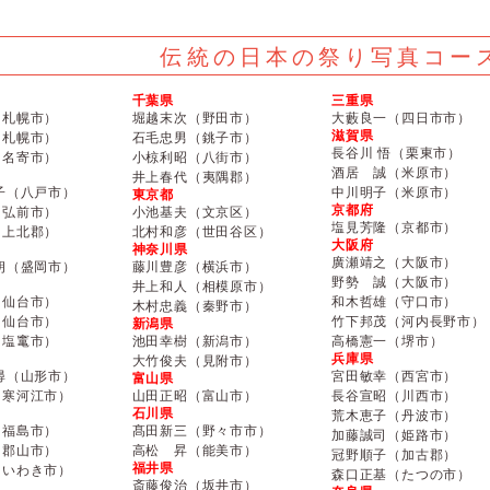
伝統の日本の祭り写真コー
千葉県
三重県
（札幌市）
堀越末次（野田市）
大藪良一（四日市市）
滋賀県
（札幌市）
石毛忠男（銚子市）
長谷川 悟（栗東市）
（名寄市）
小椋利昭（八街市）
酒居 誠（米原市）
井上春代（夷隅郡）
子（八戸市）
中川明子（米原市）
東京都
京都府
（弘前市）
小池基夫（文京区）
塩見芳隆（京都市）
（上北郡）
北村和彦（世田谷区）
大阪府
神奈川県
廣瀬靖之（大阪市）
朗（盛岡市）
藤川豊彦（横浜市）
野勢 誠（大阪市）
井上和人（相模原市）
（仙台市）
和木哲雄（守口市）
木村忠義（秦野市）
（仙台市）
竹下邦茂（河内長野市）
新潟県
（塩竃市）
池田幸樹（新潟市）
高橋憲一（堺市）
兵庫県
大竹俊夫（見附市）
尋（山形市）
宮田敏幸（西宮市）
富山県
（寒河江市）
山田正昭（富山市）
長谷宣昭（川西市）
石川県
荒木恵子（丹波市）
（福島市）
髙田新三（野々市市）
加藤誠司（姫路市）
（郡山市）
高松 昇（能美市）
冠野順子（加古郡）
福井県
（いわき市）
森口正基（たつの市）
斎藤俊治（坂井市）