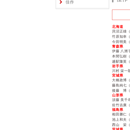
佳作
北海道
貝沼正雄
竹原知幸
今田明美
青森県
伊藤 八洲
本間弘樹
逓駅隆英
岩手県
川村 栄一
宮城県
大橋政博
藤島純七
後藤 博
山形県
須藤 美千
佐竹吉廣
福島県
相田勝仁
池上和夫
西山 栄
茨城県