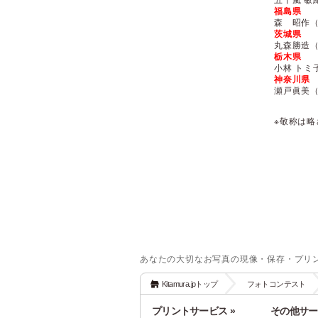
福島県
森 昭作
茨城県
丸森勝造
栃木県
小林 トミ
神奈川県
瀬戸眞美
※敬称は
あなたの大切なお写真の現像・保存・プリ
Kitamura.jpトップ
フォトコンテスト
プリントサービス »
その他サー