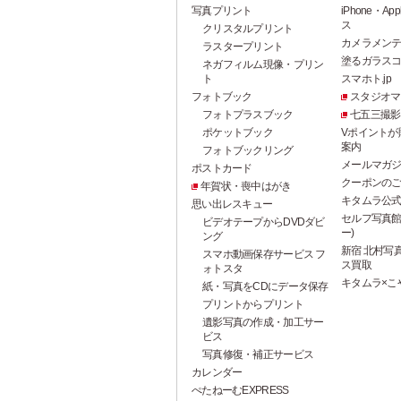
写真プリント
iPhone・A
ス
クリスタルプリント
カメラメン
ラスタープリント
塗るガラス
ネガフィルム現像・プリン
ト
スマホト.jp
フォトブック
スタジオマ
フォトプラスブック
七五三撮影
ポケットブック
Vポイントが
案内
フォトブックリング
メールマガ
ポストカード
クーポンの
年賀状・喪中はがき
キタムラ公式
思い出レスキュー
セルフ写真館 P
ビデオテープからDVDダビ
ー)
ング
新宿 北村写真
スマホ動画保存サービス フ
ス買取
ォトスタ
キタムラ×こ
紙・写真をCDにデータ保存
プリントからプリント
遺影写真の作成・加工サー
ビス
写真修復・補正サービス
カレンダー
ぺたねーむEXPRESS