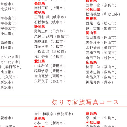
奈良県
長野県
（常総市）
笠井 忠（奈良市）
南村正昭（上田市）
（北茨城市）
和歌山県
岐阜県
松浦義教（和歌山市）
三田村 武（岐阜市）
（宇都宮市）
島根県
石坂和也（岐阜市）
（宇都宮市）
西尾 透（松江市）
静岡県
（宇都宮市）
原 実生（出雲市）
野﨑三郎（田方郡）
岡山県
（小山市）
久保田 政司（藤枝市）
安田豊治（岡山市）
粕谷達郎（浜松市）
（高崎市）
黒住洋子（岡山市）
加藤次男（浜松市）
（利根郡）
水野好民（備前市）
小松原 清（浜松市）
髙橋正巳（笠岡市）
（さいたま市）
浅井秀夫（浜松市）
角田正治（総社市）
愛知県
（さいたま市）
広島県
山本稚通（豊橋市）
行（春日部市）
柿原 学（福山市）
稲垣敏彦（豊橋市）
（比企郡）
荒木忠義（広島市）
金山寛治（西尾市）
江（入間市）
寄能久子（広島市）
矢野良子（あま市）
（所沢市）
神尾修身（呉市）
（所沢市）
祭りで家族写真コース
奈良県
金井 和歌奈（伊勢原市）
（花巻市）
泉 健一（生駒市）
新潟県
和歌山県
小林 仁（新潟市）
紀（横手市）
宮脇和也（岩出市）