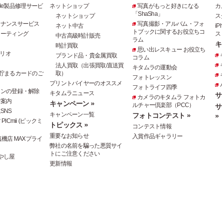
pple製品修理サービ
ネットショップ
写真がもっと好きになる
カ
「ShaSha」
ネットショップ
ス
テナンスサービス
写真撮影・アルバム・フォ
ネット中古
i
トブックに関するお役立ちコ
コーティング
ス
中古高級時計販売
ラム
キ
時計買取
思い出レスキュー お役立ち
リオ
ブランド品・貴金属買取
コラム
法人買取（出張買取/直送買
キタムラの運動会
貯まるカードのご
取）
フォトレッスン
プリントバイヤーのオススメ
フォトライフ四季
ジンの登録・解除
キタムラニュース
サ
カメラのキタムラ フォトカ
ご案内
キャンペーン »
ルチャー倶楽部（PCC）
サ
SNS
キャンペーン一覧
フォトコンテスト »
»
ICmii (ピックミ
トピックス »
コンテスト情報
重要なお知らせ
入賞作品ギャラリー
機店 MAXプライ
弊社の名前を騙った悪質サイ
トにご注意ください
やし屋
更新情報