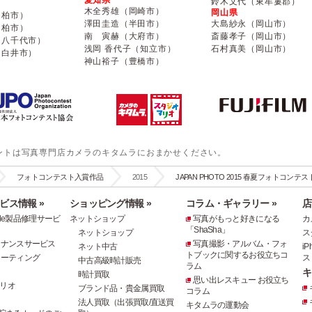
鈴木文代（東牟婁郡）
木全秀雄（岡崎市）
岡山県
（柏市）
澤田圭造（半田市）
大島紗永（岡山市）
（柏市）
南 寅赫（大府市）
斎藤孝子（岡山市）
（八千代市）
浅岡 香代子（知立市）
石村真美（岡山市）
（白井市）
神山裕子（豊橋市）
ントは写真専門店カメラのキタムラにおまかせください。
フォトコンテスト入賞作品
2015
JAPAN PHOTO 2015 春夏フォトコンテ
ビス情報 »
ショッピング情報 »
コラム・ギャラリー »
店
pple製品修理サービ
ネットショップ
写真がもっと好きになる
カ
「ShaSha」
ネットショップ
ス
テナンスサービス
写真撮影・アルバム・フォ
ネット中古
i
トブックに関するお役立ちコ
コーティング
ス
中古高級時計販売
ラム
キ
時計買取
思い出レスキュー お役立ち
リオ
ブランド品・貴金属買取
コラム
法人買取（出張買取/直送買
キタムラの運動会