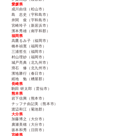
愛媛県
成川由佳（松山市）
島 忠史（宇和島市）
井関 俊（宇和島市）
宮崎玲子（新居浜市）
濱本秀雄（南宇和郡）
福岡県
高鷹るみ子（福岡市）
橋本禎寛（福岡市）
三浦哲生（福岡市）
村山理紗（福岡市）
城戸亮典（北九州市）
滑石 修（北九州市）
濱地勝行（春日市）
紙地 勉（糟屋郡）
長崎県
駒田 研太郎（雲仙市）
熊本県
岩下信興（熊本市）
チッフチ由記美（熊本市）
渡辺和江（菊池郡）
大分県
加藤博之（大分市）
廣瀬美穂（大分市）
坂本和秀（日田市）
宮崎県