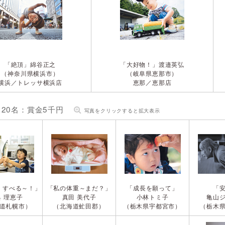
「絶頂」
綿谷正之
「大好物！」
渡邉英弘
（神奈川県横浜市）
（岐阜県恵那市）
横浜／トレッサ横浜店
恵那／恵那店
20名：賞金5千円
写真をクリックすると拡大表示
、すべる～！」
「私の体重～まだ？」
「成長を願って」
「
具 理恵子
真田 美代子
小林トミ子
亀山
道札幌市）
（北海道虻田郡）
（栃木県宇都宮市）
（栃木