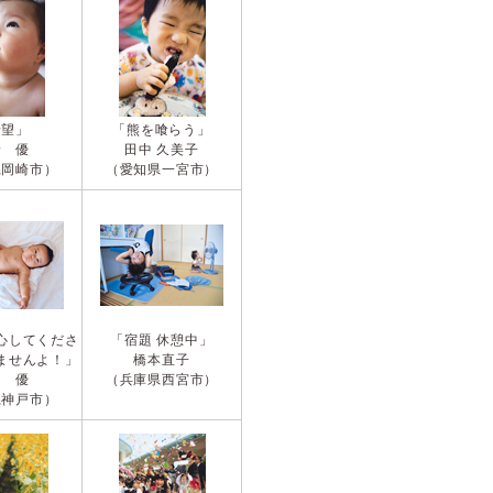
希望」
「熊を喰らう」
野 優
田中 久美子
県岡崎市）
（愛知県一宮市）
心してくださ
「宿題 休憩中」
ませんよ！」
橋本直子
川 優
（兵庫県西宮市）
県神戸市）