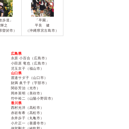
散歩道」
「卒園」
中輝之
平良 健
県曽於市）
（沖縄県宮古島市）
広島県
永原 小百合（広島市）
小田原 竜也（広島市）
児玉京子（福山市）
山口県
渡邉サダ子（山口市）
財満 眞千子（宇部市）
関谷芳治（光市）
岡本英明（美祢市）
竹中裕二（山陽小野田市）
香川県
西村光洋（高松市）
赤岩有希（高松市）
永井歩子（丸亀市）
小片正一（善通寺市）
伊賀剛志（綾歌郡）