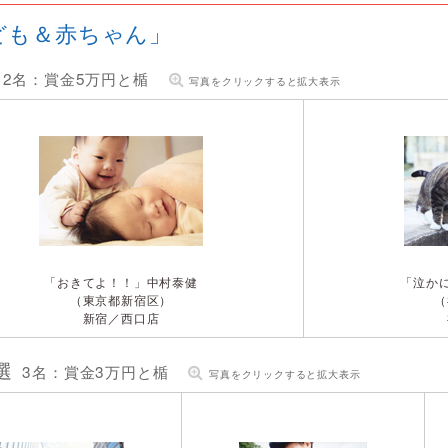
ども＆赤ちゃん」
2名：賞金5万円と楯
写真をクリックすると拡大表示
「おきてよ！！」
中村泰健
「泣か
（東京都新宿区）
（
新宿／西口店
選
3名：賞金3万円と楯
写真をクリックすると拡大表示