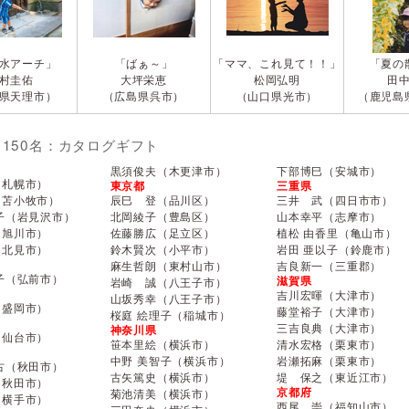
水アーチ」
「ばぁ～」
「ママ、これ見て！！」
「夏の
村圭佑
大坪栄恵
松岡弘明
田
県天理市）
（広島県呉市）
（山口県光市）
（鹿児島
150名：カタログギフト
黒須俊夫（木更津市）
下部博巳（安城市）
（札幌市）
東京都
三重県
（苫小牧市）
辰巳 登（品川区）
三井 武（四日市市）
子（岩見沢市）
北岡綾子（豊島区）
山本幸平（志摩市）
（旭川市）
佐藤勝広（足立区）
植松 由香里（亀山市）
（北見市）
鈴木賢次（小平市）
岩田 亜以子（鈴鹿市）
麻生哲朗（東村山市）
吉良新一（三重郡）
子（弘前市）
滋賀県
岩崎 誠（八王子市）
吉川宏暉（大津市）
山坂秀幸（八王子市）
（盛岡市）
藤堂裕子（大津市）
桜庭 絵理子（稲城市）
三吉良典（大津市）
神奈川県
（仙台市）
笹本里絵（横浜市）
清水宏格（栗東市）
中野 美智子（横浜市）
岩瀬拓麻（栗東市）
古（秋田市）
古矢篤史（横浜市）
堤 保之（東近江市）
（秋田市）
京都府
菊池清美（横浜市）
（横手市）
西尾 崇（福知山市）