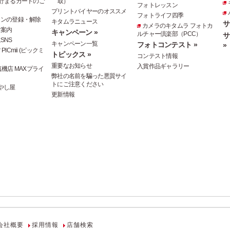
貯まるカードのご
取）
フォトレッスン
プリントバイヤーのオススメ
フォトライフ四季
ジンの登録・解除
キタムラニュース
サ
カメラのキタムラ フォトカ
ご案内
キャンペーン »
ルチャー倶楽部（PCC）
サ
SNS
キャンペーン一覧
フォトコンテスト »
»
ICmii (ピックミ
トピックス »
コンテスト情報
重要なお知らせ
入賞作品ギャラリー
機店 MAXプライ
弊社の名前を騙った悪質サイ
トにご注意ください
やし屋
更新情報
会社概要
採用情報
店舗検索