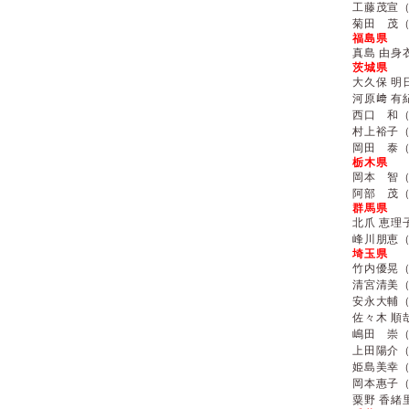
工藤茂宣
菊田 茂
福島県
真島 由身
茨城県
大久保 明
河原﨑 有
西口 和
村上裕子
岡田 泰
栃木県
岡本 智
阿部 茂
群馬県
北爪 恵理
峰川朋恵
埼玉県
竹内優晃
清宮清美
安永大輔
佐々木 順
嶋田 崇
上田陽介
姫島美幸
岡本惠子
粟野 香緒