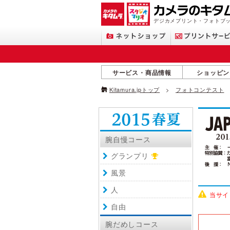
デジカメプリント・フォトブッ
サービス・商品情報
ショッピン
Kitamura.jpトップ
フォトコンテスト
腕自慢コース
グランプリ
風景
人
当サイ
自由
腕だめしコース