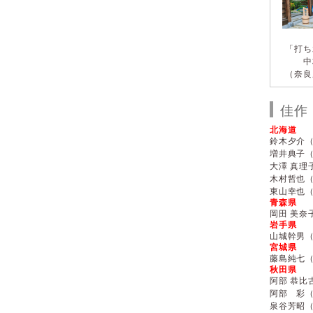
「打ち
中
（奈良
佳作
北海道
鈴木夕介
増井典子
大澤 真理
木村哲也
東山幸也
青森県
岡田 美奈
岩手県
山城幹男
宮城県
藤島純七
秋田県
阿部 恭比
阿部 彩
泉谷芳昭