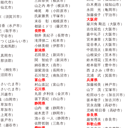
三田奈央（横浜市）
（能代市）
白木勇治（福知山市）
山之内 寿子（横浜市）
（仙北市）
永田 光（亀岡市）
峰尾 寿（小田原市）
加藤俊子（宇治市）
氏家勝男（平塚市）
衣（須賀川市）
大阪府
末谷 彰（相模原市）
簸川角 剛志（大阪市）
日香（水戸市）
都築ミドリ（藤沢市）
吉住延也（大阪市）
紀（取手市）
長野県
森中礼子（大阪市）
朝井 美紀子（長野市）
（守谷市）
宮本兼章（大阪市）
滝澤悌二（松本市）
（つくばみらい市）
堤谷孝人（大阪市）
小林美樹（伊那市）
（北相馬郡）
中筋浩太（泉南市）
新潟県
石田朋之（新潟市）
山根栄介（茨木市）
（真岡市）
関 智絵子（新潟市）
鈴木理花（茨木市）
（那須郡）
納谷雅大（燕市）
柑本龍平（豊中市）
子（桐生市）
築紫清佳（長岡市）
西 まさみ（堺市）
（沼田市）
石川智之（南魚沼市）
北浦 武（箕面市）
富山県
兵庫県
（さいたま市）
村山直記（富山市）
加藤裕美（神戸市）
（さいたま市）
石川県
山下 茂（宝塚市）
丸居 夕利佳（金沢市）
（川越市）
松田ゆうか（加古川市）
坂下貴紀（白山市）
哉（白岡市）
坂本敬子（加古川市）
静岡県
（草加市）
宮永吉隆（高砂市）
山内 健（静岡市）
（草加市）
児嶋 明日香（高砂市）
綾木恵子（静岡市）
（上尾市）
奈良県
池ヶ谷 一人（静岡市）
越智秀夫（奈良市）
（坂戸市）
佐野哲朗（三島市）
和歌山県
里（越谷市）
愛知県