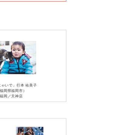
にゃいで」
行本 祐美子
福岡県福岡市）
福岡／天神店