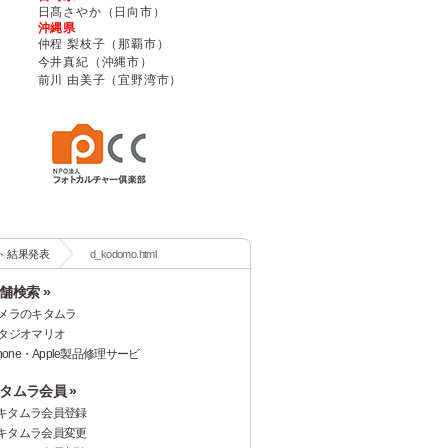
日髙さやか（日向市）
沖縄県
仲程 梨枝子（那覇市）
今井真紀（沖縄市）
前川 由美子（宜野湾市）
スト 結果発表
d_kodomo.html
舗検索 »
メラのキタムラ
タジオマリオ
Phone・Apple製品修理サービ
タムラ会員 »
キタムラ会員登録
キタムラ会員変更