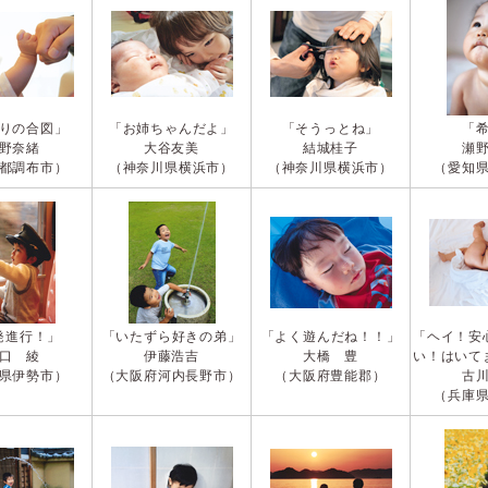
りの合図」
「お姉ちゃんだよ」
「そうっとね」
「
野奈緒
大谷友美
結城桂子
瀬
都調布市）
（神奈川県横浜市）
（神奈川県横浜市）
（愛知
発進行！」
「いたずら好きの弟」
「よく遊んだね！！」
「ヘイ！安
口 綾
伊藤浩吉
大橋 豊
い！はいて
県伊勢市）
（大阪府河内長野市）
（大阪府豊能郡）
古
（兵庫