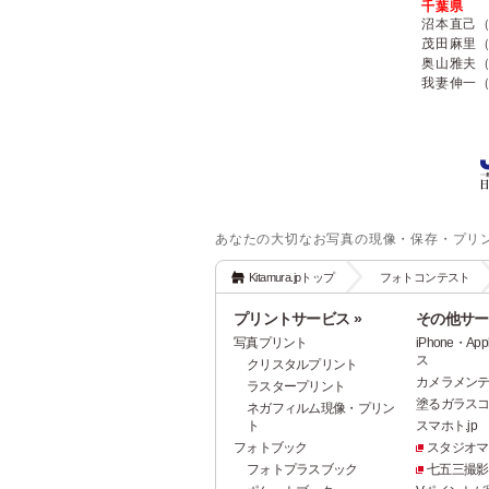
千葉県
沼本直己
茂田麻里
奥山雅夫
我妻伸一
あなたの大切なお写真の現像・保存・プリ
Kitamura.jpトップ
フォトコンテスト
プリントサービス »
その他サー
写真プリント
iPhone・A
ス
クリスタルプリント
カメラメン
ラスタープリント
塗るガラス
ネガフィルム現像・プリン
ト
スマホト.jp
フォトブック
スタジオマ
フォトプラスブック
七五三撮影