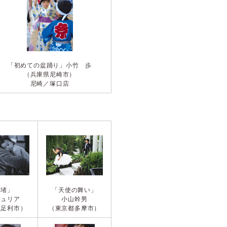
「初めての盆踊り」
小竹 歩
（兵庫県尼崎市）
尼崎／塚口店
安堵」
「天使の舞い」
ジュリア
小山幹男
県足利市）
（東京都多摩市）