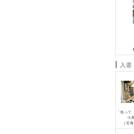
入選
「魚って
小
（北海