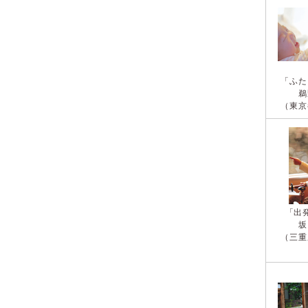
「ふた
鵜
（東京
「出
坂
（三重