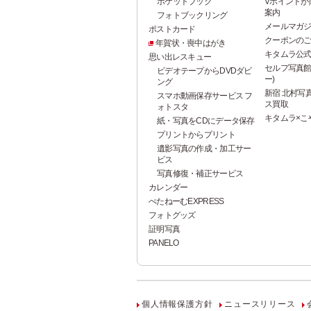
ポケットブック
Vポイントが
案内
フォトブックリング
メールマガ
ポストカード
クーポンの
年賀状・喪中はがき
キタムラ公式
思い出レスキュー
セルフ写真館 P
ビデオテープからDVDダビ
ー)
ング
新宿 北村写真
スマホ動画保存サービス フ
ス買取
ォトスタ
キタムラ×こ
紙・写真をCDにデータ保存
プリントからプリント
遺影写真の作成・加工サー
ビス
写真修復・補正サービス
カレンダー
ぺたねーむEXPRESS
フォトグッズ
証明写真
PANELO
個人情報保護方針
ニュースリリース