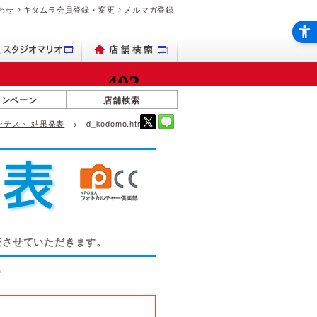
わせ
キタムラ会員登録・変更
メルマガ登録
ャンペーン
店舗検索
トコンテスト 結果発表
d_kodomo.html
表させていただきます。
。