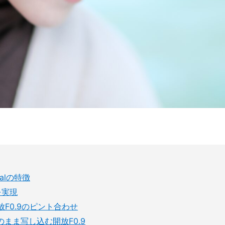
icalの特徴
を実現
F0.9のピント合わせ
まま写し込む開放F0.9