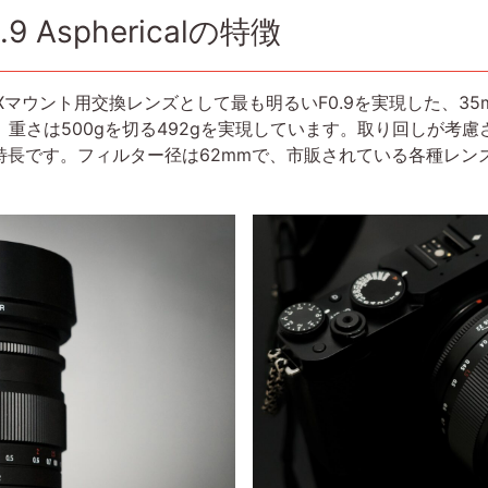
.9 Asphericalの特徴
ricalは、Xマウント用交換レンズとして最も明るいF0.9を実現した
、重さは500gを切る492gを実現しています。取り回しが考慮
特長です。フィルター径は62mmで、市販されている各種レン