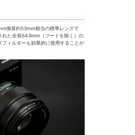
、35mm換算約53mm相当の標準レンズで
された全長64.9mm（フードを除く）の
ズフィルターも効果的に使用することが