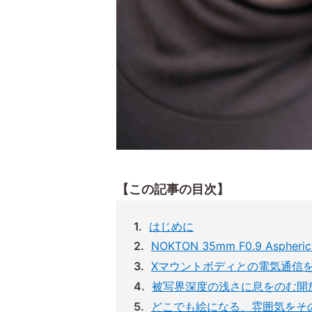
【この記事の目次】
はじめに
NOKTON 35mm F0.9 Aspher
Xマウントボディとの電気通信
被写界深度の浅さに息をのむ開放
どこでも絵になる、雰囲気をその