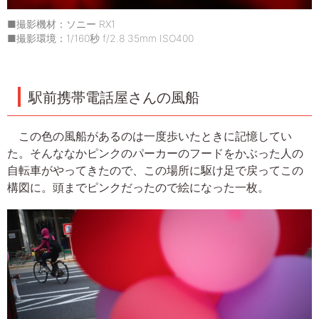
■撮影機材：ソニー RX1
■撮影環境：1/160秒 f/2.8 35mm ISO400
駅前携帯電話屋さんの風船
この色の風船があるのは一度歩いたときに記憶してい
た。そんななかピンクのパーカーのフードをかぶった人の
自転車がやってきたので、この場所に駆け足で戻ってこの
構図に。頭までピンクだったので絵になった一枚。