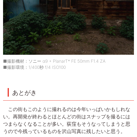
■撮影機材：ソニー α9 + PlanarT* FE 50mm F1.4 ZA
■撮影環境：1/400秒 f/4 ISO100
あとがき
この街もこのように撮れるのは今年いっぱいかもしれな
い。再開発が終わるとほとんどの街はスナップを撮るには
つまらなくなることが多い。荻窪もそうなってしまうと思
うので今残っているものを沢山写真に残したいと思う。