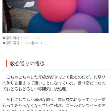
■撮影機材：ソニー α9
■撮影環境：1/500秒 ISO100
教会通りの電線
ごちゃごちゃした電線が好きでよく撮るのだが、お祭り
の飾りと相まって凄いことになっていた。曇り空だったの
でおどろおどろしい雰囲気に後処理。
それにしても不思議な飾り、数日後気になってもう一度
行ってみたらなくなっていて残念。ゴールデンウイークの