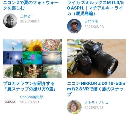
ニコン Zで夏のフォトウォー
ライカ ズミルックスM f1.4/5
クを楽しむ
0 ASPH.｜マチアルキ・ライ
カ（鹿児島編）
三井公一
2026/08/04
大門正明
2026/08/03
プロカメラマンが紹介する
ニコン NIKKOR Z DX 16-50m
『夏スナップの撮り方9選』
m f/2.8 VRで描く旅のスナッ
プ
ShaSha編集部
2026/07/31
クキモトノリコ
2026/07/28