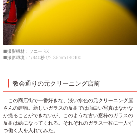
■撮影機材：ソニー RX1
■撮影環境：1/640秒 f/2 35mm ISO100
教会通りの元クリーニング店前
この商店街で一番好きな、淡い水色の元クリーニング屋
さんの建物。新しいガラスの反射では面白い写真はなかな
か撮ることができないが、このような古い窓枠のガラスの
反射は絵になってくれる。それぞれのガラス一枚に一人ず
つ働く人を入れてみた。