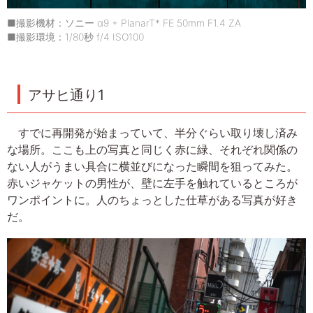
■撮影機材：ソニー α9 + PlanarT* FE 50mm F1.4 ZA
■撮影環境：1/80秒 f/4 ISO100
アサヒ通り1
すでに再開発が始まっていて、半分ぐらい取り壊し済み
な場所。ここも上の写真と同じく赤に緑、それぞれ関係の
ない人がうまい具合に横並びになった瞬間を狙ってみた。
赤いジャケットの男性が、壁に左手を触れているところが
ワンポイントに。人のちょっとした仕草がある写真が好き
だ。