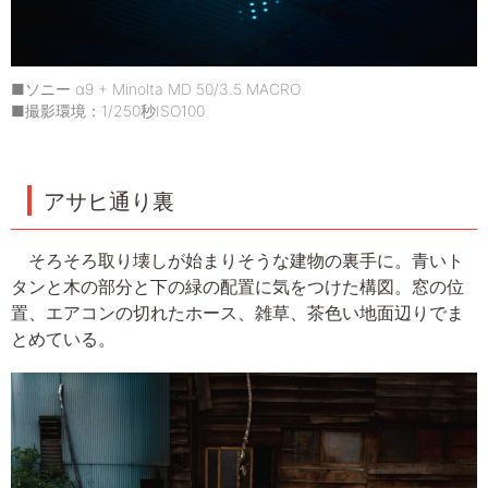
■ソニー α9 + Minolta MD 50/3.5 MACRO
■撮影環境：1/250秒ISO100
アサヒ通り裏
そろそろ取り壊しが始まりそうな建物の裏手に。青いト
タンと木の部分と下の緑の配置に気をつけた構図。窓の位
置、エアコンの切れたホース、雑草、茶色い地面辺りでま
とめている。