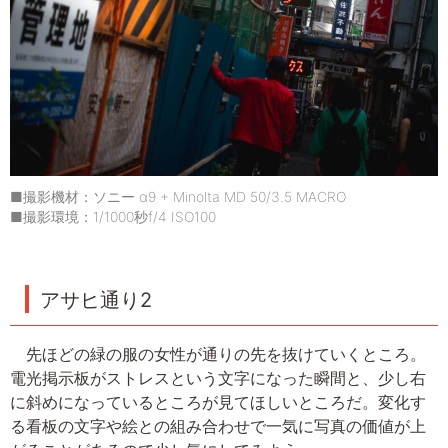
■撮影機材：ソニー α9 + Minolta MD 50/3.5 MACRO
■撮影環境：1/1000秒f/4 ISO100
アサヒ通り2
先ほどの緑の服の女性が通りの先を抜けていくところ。
電光掲示板がストレスという文字になった瞬間と、少し右
に斜めになっているところが見てほしいところだ。変化す
る看板の文字や絵との組み合わせで一気に写真の価値が上