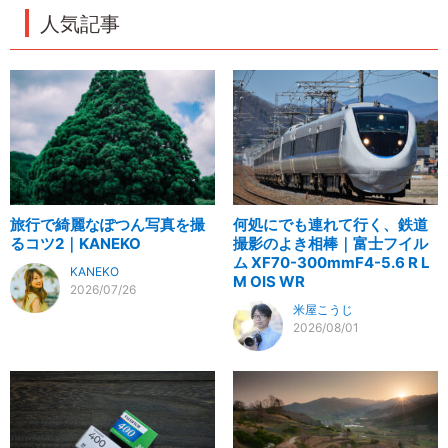
人気記事
旅行で綺麗なぽつん写真を撮
何処にでも連れて行く、鉄道
るコツ2｜KANEKO
撮影のよき相棒｜富士フイル
ム XF70-300mmF4-5.6 R L
KANEKO
M OIS WR
2026/07/26
米屋こうじ
2026/08/01