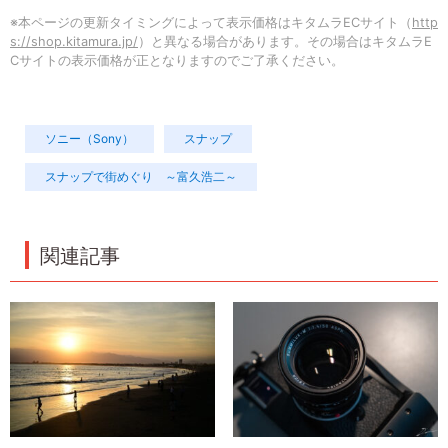
※本ページの更新タイミングによって表示価格はキタムラECサイト（
http
s://shop.kitamura.jp/
）と異なる場合があります。その場合はキタムラE
Cサイトの表示価格が正となりますのでご了承ください。
ソニー（Sony）
スナップ
スナップで街めぐり ～富久浩二～
関連記事