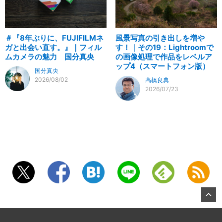
＃『8年ぶりに、FUJIFILMネ
風景写真の引き出しを増や
ガと出会い直す。』｜フィル
す！｜その19：Lightroomで
ムカメラの魅力 国分真央
の画像処理で作品をレベルア
ップ4（スマートフォン版）
国分真央
2026/08/02
高橋良典
2026/07/23