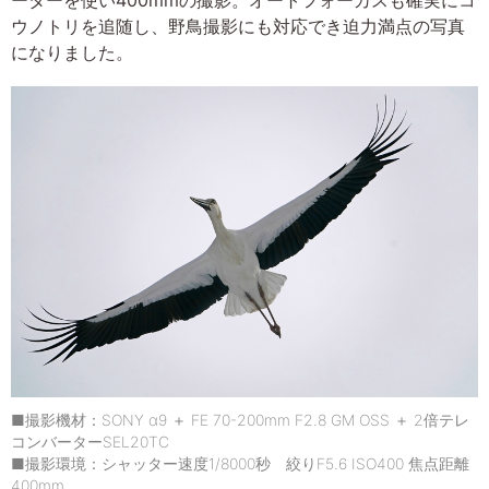
ウノトリを追随し、野鳥撮影にも対応でき迫力満点の写真
になりました。
■撮影機材：SONY α9 ＋ FE 70-200mm F2.8 GM OSS ＋ 2倍テレ
コンバーターSEL20TC
■撮影環境：シャッター速度1/8000秒 絞りF5.6 ISO400 焦点距離
400mm