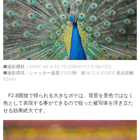
■撮影機材：SONY α9 ＋ FE 70-200mm F2.8 GM OSS
■撮影環境：シャッター速度1/1000秒 絞りF2.8 ISO800 焦点距離
83mm
F2.8開放で得られる大きなボケは、背景を景色ではなく
色として表現する事ができるので狙った被写体を浮き立た
せる効果絶大です。