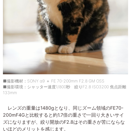
■撮影機材：SONY α9 ＋ FE 70-200mm F2.8 GM OSS
■撮影環境：シャッター速度1/800秒 絞りF2.8 ISO3200 焦点距離
133mm
レンズの重量は1480gとなり、同じズーム領域のFE70-
200mF4Gと比較すると約1.7倍の重さで一回り大きいサイ
ズになりますが、絞り開放のF2.8はその重さが苦にならな
いほどのメリットを感じます。