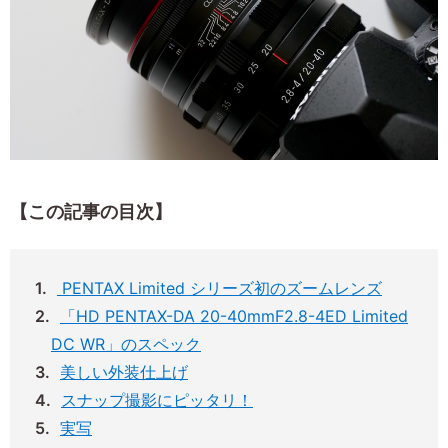
【この記事の目次】
PENTAX Limited シリーズ初のズームレンズ
「HD PENTAX-DA 20-40mmF2.8-4ED Limited
DC WR」のスペック
美しい外装仕上げ
スナップ撮影にピッタリ！
実写