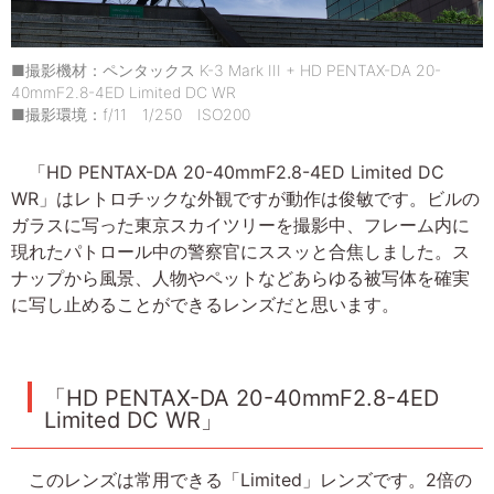
■撮影機材：ペンタックス K-3 Mark III + HD PENTAX-DA 20-
40mmF2.8-4ED Limited DC WR
■撮影環境：f/11 1/250 ISO200
「HD PENTAX-DA 20-40mmF2.8-4ED Limited DC
WR」はレトロチックな外観ですが動作は俊敏です。ビルの
ガラスに写った東京スカイツリーを撮影中、フレーム内に
現れたパトロール中の警察官にススッと合焦しました。ス
ナップから風景、人物やペットなどあらゆる被写体を確実
に写し止めることができるレンズだと思います。
「HD PENTAX-DA 20-40mmF2.8-4ED
Limited DC WR」
このレンズは常用できる「Limited」レンズです。2倍の