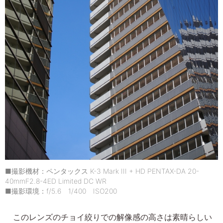
■撮影機材：ペンタックス K-3 Mark III + HD PENTAX-DA 20-
40mmF2.8-4ED Limited DC WR
■撮影環境：f/5.6 1/400 ISO200
このレンズのチョイ絞りでの解像感の高さは素晴らしい