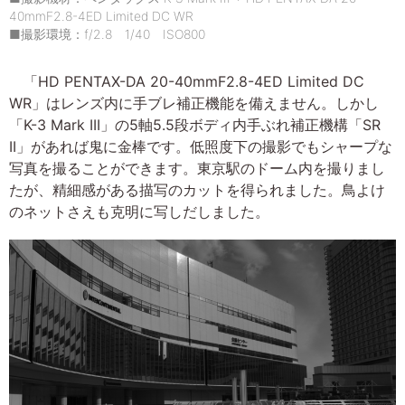
40mmF2.8-4ED Limited DC WR
■撮影環境：f/2.8 1/40 ISO800
「HD PENTAX-DA 20-40mmF2.8-4ED Limited DC
WR」はレンズ内に手ブレ補正機能を備えません。しかし
「K-3 Mark III」の5軸5.5段ボディ内手ぶれ補正機構「SR
II」があれば鬼に金棒です。低照度下の撮影でもシャープな
写真を撮ることができます。東京駅のドーム内を撮りまし
たが、精細感がある描写のカットを得られました。鳥よけ
のネットさえも克明に写しだしました。