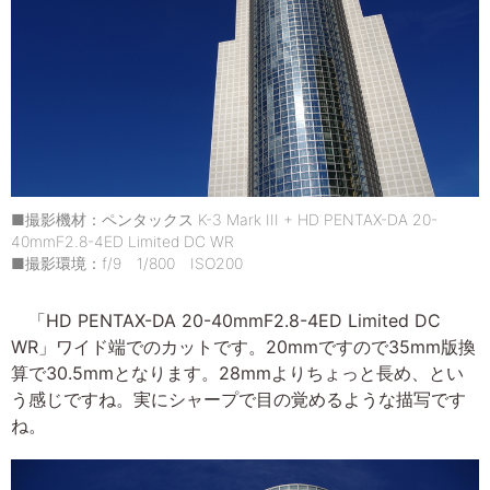
■撮影機材：ペンタックス K-3 Mark III + HD PENTAX-DA 20-
40mmF2.8-4ED Limited DC WR
■撮影環境：f/9 1/800 ISO200
「HD PENTAX-DA 20-40mmF2.8-4ED Limited DC
WR」ワイド端でのカットです。20mmですので35mm版換
算で30.5mmとなります。28mmよりちょっと長め、とい
う感じですね。実にシャープで目の覚めるような描写です
ね。