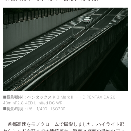
■撮影機材：ペンタックス K-3 Mark III + HD PENTAX-DA 20-
40mmF2.8-4ED Limited DC WR
■撮影環境：f/5 1/400 ISO200
首都高速をモノクロームで撮影しました。ハイライト部
からシャドウ部までの連続感や、路面と壁面の微妙なディ