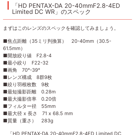
「HD PENTAX-DA 20-40mmF2.8-4ED
Limited DC WR」のスペック
まずはこのレンズのスペックを確認してみましょう。
■焦点距離（35ミリ判換算） 20-40mm（30.5-
61.5mm）
■開放絞り値 F2.8-4
■最小絞り F22-32
■画角 70°-39°
■レンズ構成 8群9枚
■絞り羽根枚数 9枚
■最短撮影距離 0.28m
■最大撮影倍率 0.20倍
■フィルター径 55mm
■最大径 x 長さ 71 x 68.5 mm
■質量（重さ） 283g
「HD PENTAX-DA 20-40mmF2.8-4ED Limited DC