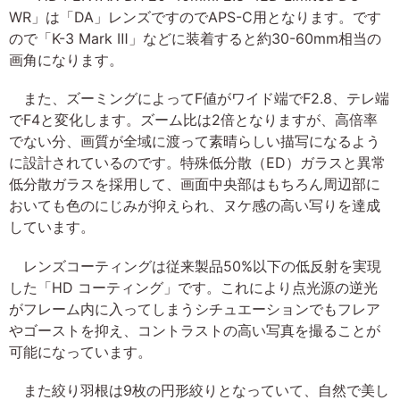
WR」は「DA」レンズですのでAPS-C用となります。です
ので「K-3 Mark Ⅲ」などに装着すると約30-60mm相当の
画角になります。
また、ズーミングによってF値がワイド端でF2.8、テレ端
でF4と変化します。ズーム比は2倍となりますが、高倍率
でない分、画質が全域に渡って素晴らしい描写になるよう
に設計されているのです。特殊低分散（ED）ガラスと異常
低分散ガラスを採用して、画面中央部はもちろん周辺部に
おいても色のにじみが抑えられ、ヌケ感の高い写りを達成
しています。
レンズコーティングは従来製品50%以下の低反射を実現
した「HD コーティング」です。これにより点光源の逆光
がフレーム内に入ってしまうシチュエーションでもフレア
やゴーストを抑え、コントラストの高い写真を撮ることが
可能になっています。
また絞り羽根は9枚の円形絞りとなっていて、自然で美し