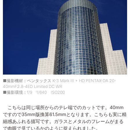
■撮影機材：ペンタックス K-3 Mark III + HD PENTAX-DA 20-
40mmF2.8-4ED Limited DC WR
■撮影環境：f/9 1/640 ISO200
こちらは同じ場所からのテレ端でのカットです。40mm
ですので35mm版換算61.5mmとなります。こちらも実に精
細感あふれる描写です。ガラスとメタルのフレームがまる
で肉眼で見ているかのように捉えられました。