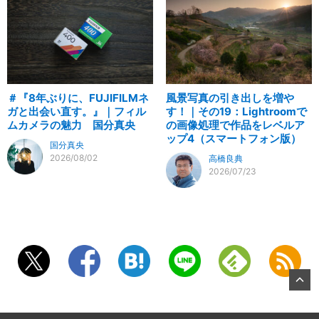
＃『8年ぶりに、FUJIFILMネ
風景写真の引き出しを増や
ガと出会い直す。』｜フィル
す！｜その19：Lightroomで
ムカメラの魅力 国分真央
の画像処理で作品をレベルア
ップ4（スマートフォン版）
国分真央
2026/08/02
高橋良典
2026/07/23