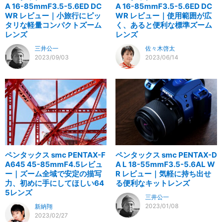
A 16-85mmF3.5-5.6ED DC
A 16-85mmF3.5-5.6ED DC
WR レビュー｜小旅行にピッ
WR レビュー｜使用範囲が広
タリな軽量コンパクトズーム
く、あると便利な標準ズーム
レンズ
レンズ
三井公一
佐々木啓太
2023/09/03
2023/06/14
ペンタックス smc PENTAX-F
ペンタックス smc PENTAX-D
A645 45-85mmF4.5レビュ
A L 18-55mmF3.5-5.6AL W
ー｜ズーム全域で安定の描写
R レビュー｜気軽に持ち出せ
力、初めに手にしてほしい64
る便利なキットレンズ
5レンズ
三井公一
2023/01/08
新納翔
2023/02/27