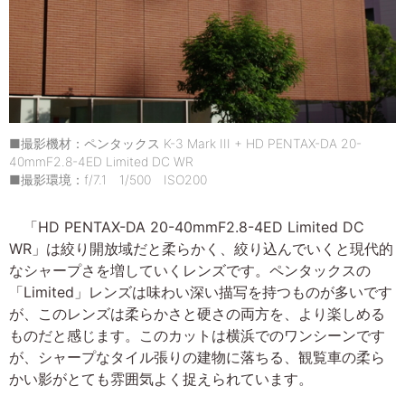
■撮影機材：ペンタックス K-3 Mark III + HD PENTAX-DA 20-
40mmF2.8-4ED Limited DC WR
■撮影環境：f/7.1 1/500 ISO200
「HD PENTAX-DA 20-40mmF2.8-4ED Limited DC
WR」は絞り開放域だと柔らかく、絞り込んでいくと現代的
なシャープさを増していくレンズです。ペンタックスの
「Limited」レンズは味わい深い描写を持つものが多いです
が、このレンズは柔らかさと硬さの両方を、より楽しめる
ものだと感じます。このカットは横浜でのワンシーンです
が、シャープなタイル張りの建物に落ちる、観覧車の柔ら
かい影がとても雰囲気よく捉えられています。