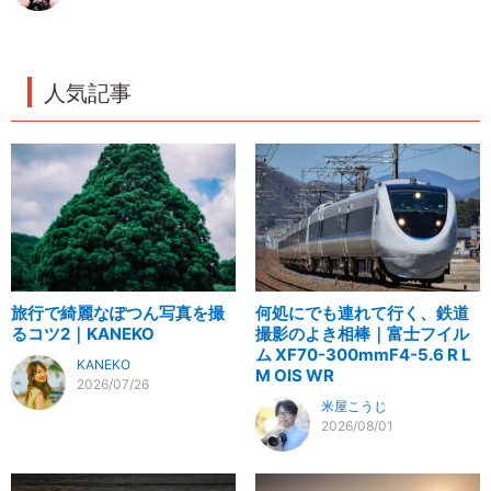
人気記事
旅行で綺麗なぽつん写真を撮
何処にでも連れて行く、鉄道
るコツ2｜KANEKO
撮影のよき相棒｜富士フイル
ム XF70-300mmF4-5.6 R L
KANEKO
M OIS WR
2026/07/26
米屋こうじ
2026/08/01