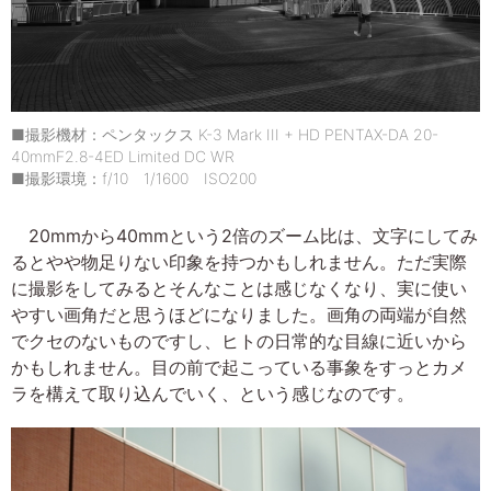
■撮影機材：ペンタックス K-3 Mark III + HD PENTAX-DA 20-
40mmF2.8-4ED Limited DC WR
■撮影環境：f/10 1/1600 ISO200
20mmから40mmという2倍のズーム比は、文字にしてみ
るとやや物足りない印象を持つかもしれません。ただ実際
に撮影をしてみるとそんなことは感じなくなり、実に使い
やすい画角だと思うほどになりました。画角の両端が自然
でクセのないものですし、ヒトの日常的な目線に近いから
かもしれません。目の前で起こっている事象をすっとカメ
ラを構えて取り込んでいく、という感じなのです。