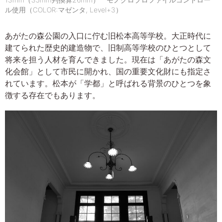
13mm（35mm判換算26mm） モノクロプロファイルコントロー
ル使用（COLOR:マゼンタ, Level+3）
あがたの森公園の入口に佇む旧松本高等学校。大正時代に
建てられた歴史的建造物で、旧制高等学校のひとつとして
将来を担う人材を育んできました。現在は「あがたの森文
化会館」として市民に開かれ、国の重要文化財にも指定さ
れています。松本が「学都」と呼ばれる背景のひとつを象
徴する存在でもあります。