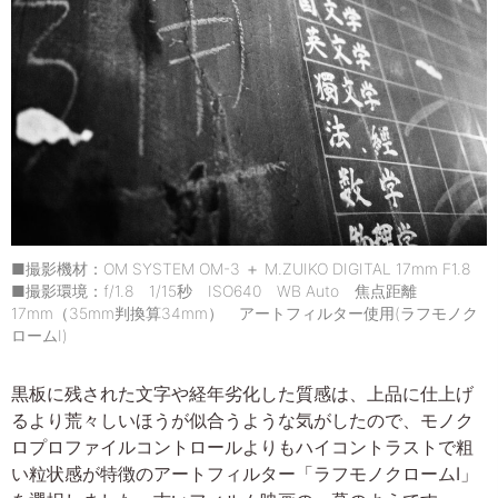
■撮影機材：OM SYSTEM OM-3 ＋ M.ZUIKO DIGITAL 17mm F1.8
■撮影環境：f/1.8 1/15秒 ISO640 WB Auto 焦点距離
17mm（35mm判換算34mm） アートフィルター使用(ラフモノク
ロームI)
黒板に残された文字や経年劣化した質感は、上品に仕上げ
るより荒々しいほうが似合うような気がしたので、モノク
ロプロファイルコントロールよりもハイコントラストで粗
い粒状感が特徴のアートフィルター「ラフモノクロームI」