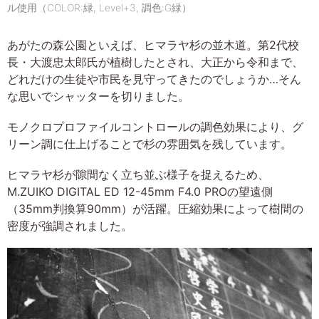
ル使用（COLOR:緑, Level+3, 調色:G緑）
あがたの森公園といえば、ヒマラヤ杉の並木道。第2代校
長・大渡忠太郎氏が植樹したとされ、大正から令和まで、
どれだけの生徒や市民を見守ってきたのでしょうか…そん
な思いでシャッターを切りました。
モノクロプロファイルコントロールの調色効果により、グ
リーン調に仕上げることで杉の雰囲気を残しています。
ヒマラヤ杉が隙間なく立ち並ぶ様子を捉えるため、
M.ZUIKO DIGITAL ED 12-45mm F4.0 PROの望遠側
（35mm判換算90mm）が活躍。圧縮効果によって樹間の
密度が強調されました。