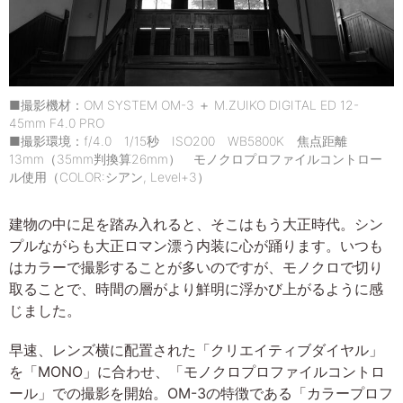
■撮影機材：OM SYSTEM OM-3 ＋ M.ZUIKO DIGITAL ED 12-
45mm F4.0 PRO
■撮影環境：f/4.0 1/15秒 ISO200 WB5800K 焦点距離
13mm（35mm判換算26mm） モノクロプロファイルコントロー
ル使用（COLOR:シアン, Level+3）
建物の中に足を踏み入れると、そこはもう大正時代。シン
プルながらも大正ロマン漂う内装に心が踊ります。いつも
はカラーで撮影することが多いのですが、モノクロで切り
取ることで、時間の層がより鮮明に浮かび上がるように感
じました。
早速、レンズ横に配置された「クリエイティブダイヤル」
を「MONO」に合わせ、「モノクロプロファイルコントロ
ール」での撮影を開始。OM-3の特徴である「カラープロフ