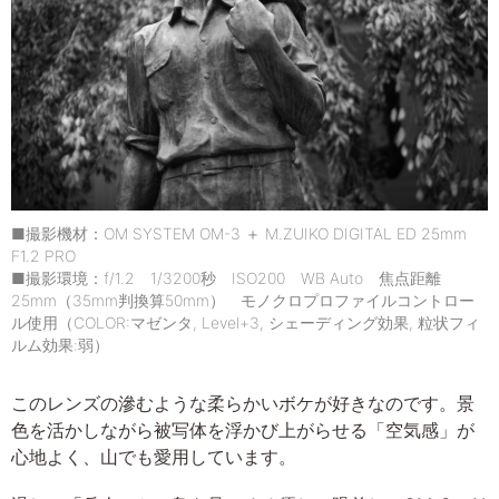
■撮影機材：OM SYSTEM OM-3 ＋ M.ZUIKO DIGITAL ED 25mm
F1.2 PRO
■撮影環境：f/1.2 1/3200秒 ISO200 WB Auto 焦点距離
25mm（35mm判換算50mm） モノクロプロファイルコントロー
ル使用（COLOR:マゼンタ, Level+3, シェーディング効果, 粒状フィ
ルム効果:弱）
このレンズの滲むような柔らかいボケが好きなのです。景
色を活かしながら被写体を浮かび上がらせる「空気感」が
心地よく、山でも愛用しています。