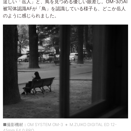
逞しい「岳人」と、鳥を見つめる優しい眼差し。OM-3のAI
被写体認識AFが「鳥」を認識している様子も、どこか岳人
のように感じられました。
■撮影機材：OM SYSTEM OM-3 ＋ M.ZUIKO DIGITAL ED 12-
45mm F4.0 PRO