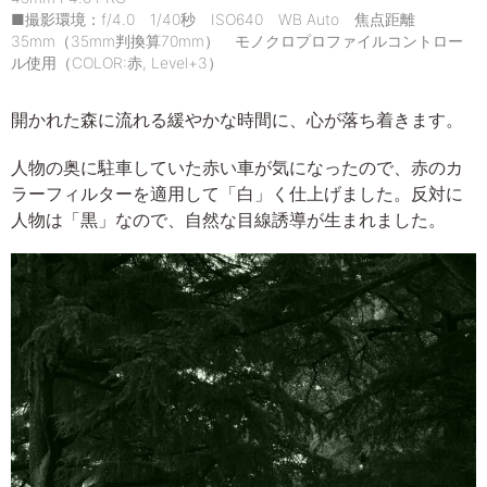
■撮影環境：f/4.0 1/40秒 ISO640 WB Auto 焦点距離
35mm（35mm判換算70mm） モノクロプロファイルコントロー
ル使用（COLOR:赤, Level+3）
開かれた森に流れる緩やかな時間に、心が落ち着きます。
人物の奥に駐車していた赤い車が気になったので、赤のカ
ラーフィルターを適用して「白」く仕上げました。反対に
人物は「黒」なので、自然な目線誘導が生まれました。