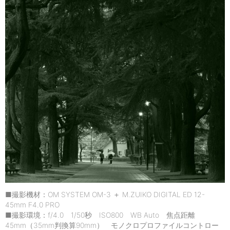
■撮影機材：OM SYSTEM OM-3 ＋ M.ZUIKO DIGITAL ED 12-
45mm F4.0 PRO
■撮影環境：f/4.0 1/50秒 ISO800 WB Auto 焦点距離
45mm（35mm判換算90mm） モノクロプロファイルコントロー