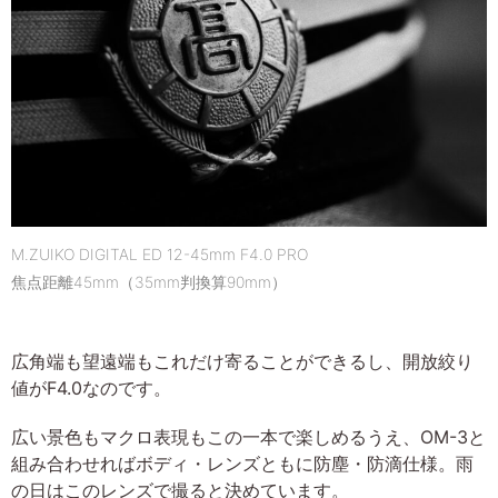
M.ZUIKO DIGITAL ED 12-45mm F4.0 PRO
焦点距離45mm（35mm判換算90mm）
広角端も望遠端もこれだけ寄ることができるし、開放絞り
値がF4.0なのです。
広い景色もマクロ表現もこの一本で楽しめるうえ、OM-3と
組み合わせればボディ・レンズともに防塵・防滴仕様。雨
の日はこのレンズで撮ると決めています。