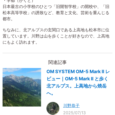
・学都（がくと）
日本最古の小学校のひとつ「旧開智学校」の開校や、「旧
松本高等学校」の誘致など、教育と文化、芸術を重んじる
都市。
ちなみに、北アルプスの玄関口である上高地も松本市に位
置しています。川野は山を歩くことが好きなので、上高地
にもよく訪れます。
関連記事
OM SYSTEM OM-5 Mark II レ
ビュー｜OM-5 Mark II と歩く
北アルプス。上高地から焼岳
へ。
川野恭子
2025/07/13