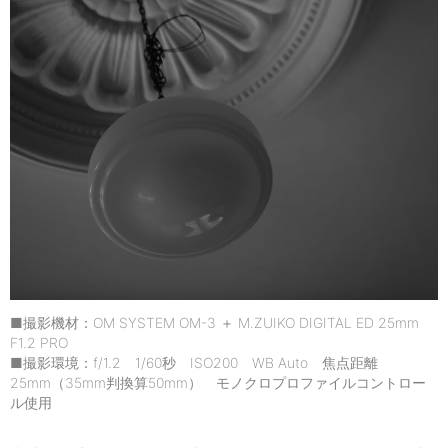
■撮影機材：OM SYSTEM OM-3 ＋ M.ZUIKO DIGITAL ED 25mm
F1.2 PRO
■撮影環境：f/1.2 1/60秒 ISO200 WB Auto 焦点距離
25mm（35mm判換算50mm） モノクロプロファイルコントロー
ル使用