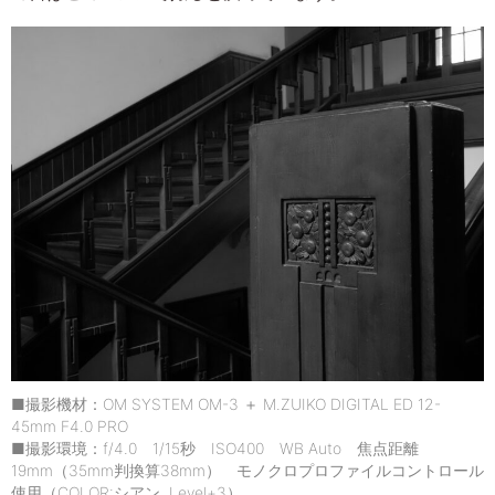
■撮影機材：OM SYSTEM OM-3 ＋ M.ZUIKO DIGITAL ED 12-
45mm F4.0 PRO
■撮影環境：f/4.0 1/15秒 ISO400 WB Auto 焦点距離
19mm（35mm判換算38mm） モノクロプロファイルコントロール
使用（COLOR:シアン, Level+3）