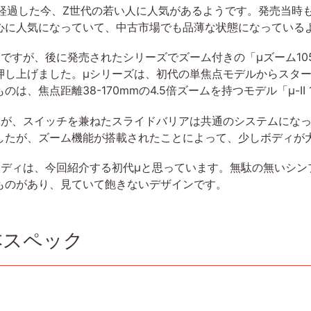
上経過した今、Z世代の若い人に人気があるようです。発売当時
心に人気になっていて、中古市場でも品薄な状態になっている
ですが、後に発売されたシリーズでズーム付きの「μズーム10
押し上げました。μシリーズは、初代の単焦点モデルからスタ
、焦点距離38-170mmの4.5倍ズームを持つモデル「μ-II 
すが、スイッチを兼ねたスライドバリアは共通のシステムにな
したが、ズーム機能が搭載されたことによって、少しボディが
ボディは、今回紹介する初代μと思っています。無駄の無いシン
ものがあり、見ていて飽きないデザインです。
本スペック