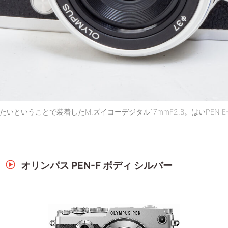
たいということで装着したM.ズイコーデジタル17mmF2.8。はいPEN 
オリンパス PEN-F ボディ シルバー