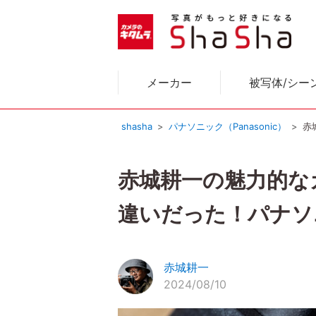
メーカー
被写体/シー
shasha
パナソニック（Panasonic）
赤
赤城耕一の魅力的な
違いだった！パナソニッ
赤城耕一
2024/08/10