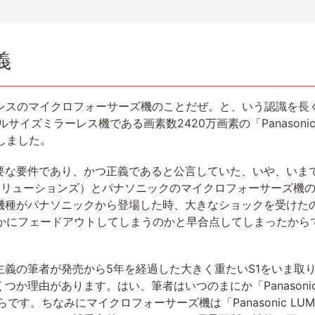
義
ーレスのマイクロフォーサーズ機のことだぜ。と、いう認識を長
イズミラーレス機である画素数2420万画素の「Panasonic LU
発売しました。
要な要件であり、かつ正義であると公言していた、いや、いま
ソリューションズ）とパナソニックのマイクロフォーサーズ機
ス機種がパナソニックから登場した時、大きなショックを受けた
は静かにフェードアウトしてしまうのかと早合点してしまったか
主義の筆者が発売から5年を経過した大きく重たいS1をいま取
があります。はい、筆者はいつのまにか「Panasonic LUMIX 
です。ちなみにマイクロフォーサーズ機は「Panasonic LUMIX