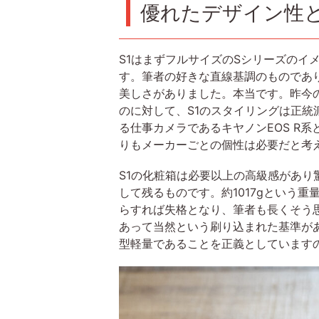
優れたデザイン性
S1はまずフルサイズのSシリーズの
す。筆者の好きな直線基調のものであ
美しさがありました。本当です。昨今
のに対して、S1のスタイリングは正
る仕事カメラであるキヤノンEOS R
りもメーカーごとの個性は必要だと考
S1の化粧箱は必要以上の高級感があ
して残るものです。約1017gという
らすれば失格となり、筆者も長くそう
あって当然という刷り込まれた基準が
型軽量であることを正義としています