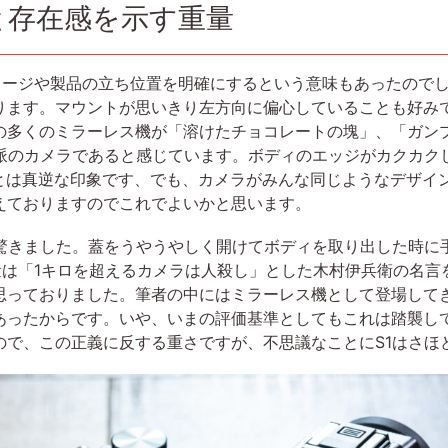
と存在感を示す重量
イメージや製品の立ち位置を明確にするという意味もあったので
ります。マウントが思いきり左方向に偏心していることも好み
の多くのミラーレス機が「溶けたチョコレートの塊」、「ガン
統派のカメラであると感じています。ボディのエッジがカクカク
系とは真逆な印象です、でも、カメラがみんな同じようなデザイ
えておりますのでこれでよいかと思います。
り驚きました。蓋をうやうやしく開けてボディを取り出した時に
重量は「1キロを超えるカメラは人殺し」とした木村伊兵衛の名言
思っておりました。筆者の中にはミラーレス機として登場して
あったからです。いや、いまの評価基準としてもこれは踏襲し
ので、この正義に反する重さですが、不思議なことにS1はさほ