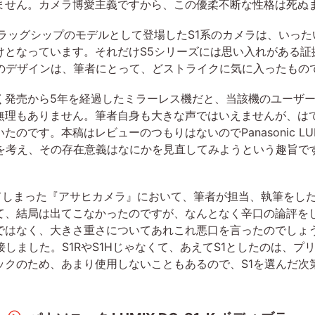
ません。カメラ博愛主義ですから、この優柔不断な性格は死ぬ
ラッグシップのモデルとして登場したS1系のカメラは、いっ
けとなっています。それだけS5シリーズには思い入れがある証
ラのデザインは、筆者にとって、どストライクに気に入ったもの
く発売から5年を経過したミラーレス機だと、当該機のユーザ
無理もありません。筆者自身も大きな声ではいえませんが、はて
です。本稿はレビューのつもりはないのでPanasonic LUMI
味を考え、その存在意義はなにかを見直してみようという趣旨で
してしまった『アサヒカメラ』において、筆者が担当、執筆をし
て、結局は出てこなかったのですが、なんとなく辛口の論評を
ではなく、大きさ重さについてあれこれ悪口を言ったのでしょ
接しました。S1RやS1Hじゃなくて、あえてS1としたのは、
ックのため、あまり使用しないこともあるので、S1を選んだ次