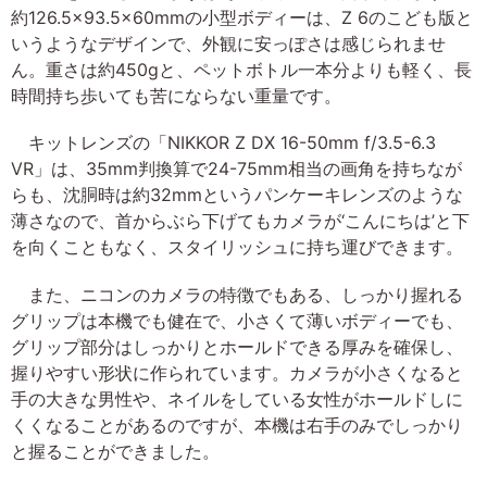
約126.5×93.5×60mmの小型ボディーは、Z 6のこども版と
いうようなデザインで、外観に安っぽさは感じられませ
ん。重さは約450gと、ペットボトル一本分よりも軽く、長
時間持ち歩いても苦にならない重量です。
キットレンズの「NIKKOR Z DX 16-50mm f/3.5-6.3
VR」は、35mm判換算で24-75mm相当の画角を持ちなが
らも、沈胴時は約32mmというパンケーキレンズのような
薄さなので、首からぶら下げてもカメラが‘こんにちは’と下
を向くこともなく、スタイリッシュに持ち運びできます。
また、ニコンのカメラの特徴でもある、しっかり握れる
グリップは本機でも健在で、小さくて薄いボディーでも、
グリップ部分はしっかりとホールドできる厚みを確保し、
握りやすい形状に作られています。カメラが小さくなると
手の大きな男性や、ネイルをしている女性がホールドしに
くくなることがあるのですが、本機は右手のみでしっかり
と握ることができました。