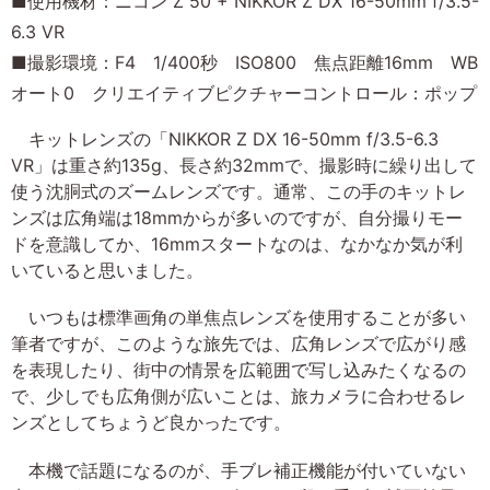
■使用機材：ニコン Z 50 + NIKKOR Z DX 16-50mm f/3.5-
6.3 VR
■撮影環境：F4 1/400秒 ISO800 焦点距離16mm WB
オート0 クリエイティブピクチャーコントロール：ポップ
キットレンズの「NIKKOR Z DX 16-50mm f/3.5-6.3
VR」は重さ約135g、長さ約32mmで、撮影時に繰り出して
使う沈胴式のズームレンズです。通常、この手のキットレ
ンズは広角端は18mmからが多いのですが、自分撮りモー
ドを意識してか、16mmスタートなのは、なかなか気が利
いていると思いました。
いつもは標準画角の単焦点レンズを使用することが多い
筆者ですが、このような旅先では、広角レンズで広がり感
を表現したり、街中の情景を広範囲で写し込みたくなるの
で、少しでも広角側が広いことは、旅カメラに合わせるレ
ンズとしてちょうど良かったです。
本機で話題になるのが、手ブレ補正機能が付いていない