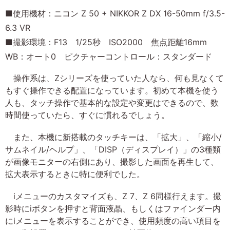
■使用機材：ニコン Z 50 + NIKKOR Z DX 16-50mm f/3.5-
6.3 VR
■撮影環境：F13 1/25秒 ISO2000 焦点距離16mm
WB：オート0 ピクチャーコントロール：スタンダード
操作系は、Zシリーズを使っていた人なら、何も見なくて
もすぐ操作できる配置になっています。初めて本機を使う
人も、タッチ操作で基本的な設定や変更はできるので、数
時間使っていたら、すぐに慣れるでしょう。
また、本機に新搭載のタッチキーは、「拡大」、「縮小/
サムネイル/ヘルプ」、「DISP（ディスプレイ）」の3種類
が画像モニターの右側にあり、撮影した画面を再生して、
拡大表示するときに特に便利でした。
iメニューのカスタマイズも、Z 7、Z 6同様行えます。撮
影時にiボタンを押すと背面液晶、もしくはファインダー内
にiメニューを表示することができ、使用頻度の高い項目を