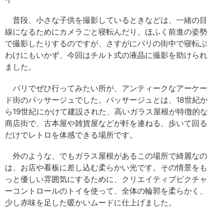
普段、小さな子供を撮影しているときなどは、一緒の目
線になるためにカメラごと寝転んだり、ほふく前進の姿勢
で撮影したりするのですが、さすがにパリの街中で寝転ぶ
わけにもいかず、今回はチルト式の液晶に撮影を助けられ
ました。
パリでぜひ行ってみたい所が、アンティークなアーケー
ド街のパッサージュでした。パッサージュとは、18世紀か
ら19世紀にかけて建設された、高いガラス屋根が特徴的な
商店街で、古本屋や雑貨屋などが軒を連ねる、歩いて回る
だけでレトロを体感できる場所です。
外のような、でもガラス屋根があるこの場所で綺麗なの
は、お店や看板に差し込む柔らかい光です。その情景をも
っと優しい雰囲気にするために、クリエイティブピクチャ
ーコントロールのトイを使って、全体の輪郭を柔らかく、
少し赤味を足した暖かいムードに仕上げました。