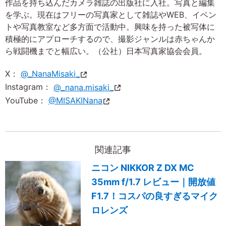
作品を持ち込んだカメラ雑誌の出版社に入社。写真と編集
を学ぶ。現在はフリーの写真家として雑誌やWEB、イベン
トや写真教室など多方面で活動中。興味を持った被写体に
積極的にアプローチするので、撮影ジャンルは赤ちゃんか
ら戦闘機までと幅広い。（公社）日本写真家協会会員。
X：
@_NanaMisaki_
Instagram：
@_nana.misaki_
YouTube：
@MISAKINana
関連記事
ニコン NIKKOR Z DX MC
35mm f/1.7 レビュー｜開放値
F1.7！コスパの良すぎるマイク
ロレンズ