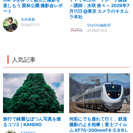
楽しもう 栗林公園 撮影会レポ
～講師：水咲 奈々～ 2026年7
ート
月11日 @東京 カメラのキタム
ラ本社
木村琢磨
2026/07/11
ShaSha編集部
2026/07/03
人気記事
旅行で綺麗なぽつん写真を撮
何処にでも連れて行く、鉄道
るコツ2｜KANEKO
撮影のよき相棒｜富士フイル
ム XF70-300mmF4-5.6 R L
KANEKO