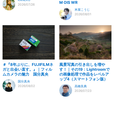
M OIS WR
2026/07/26
米屋こうじ
2026/08/01
＃『8年ぶりに、FUJIFILMネ
風景写真の引き出しを増や
ガと出会い直す。』｜フィル
す！｜その19：Lightroomで
ムカメラの魅力 国分真央
の画像処理で作品をレベルア
ップ4（スマートフォン版）
国分真央
2026/08/02
高橋良典
2026/07/23