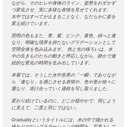
ながら、そのヒレや身体のライン、姿勢をわずかず
つ変化させ、実に多様な表情を見せてくれます。
水中ではすべてが止まることなく、なだらかに姿を
変え続けています。
照明の色もまた、青、紫、ピンク、黄色、緑へと連
なり、明確な境界を持たないグラデーションとして
空間全体を包み込みます。 色と光の移ろいは、水
中の生きものたちの動きと呼応しながら、静かで連
続的な変化の時間を生み出しています。
本展では、そうした水中世界の「一瞬」でありなが
ら「連なり」を感じさせる表情や、色や形が徐々に
重なり、溶け合っていく過程を写し取りました。
変わり続けているのに、どこか穏やかで、同じよう
に見えて、二度と同じではない。
Graduallyというタイトルには、水の中で描かれる
終わりのないグラデーションの時間を、写真として