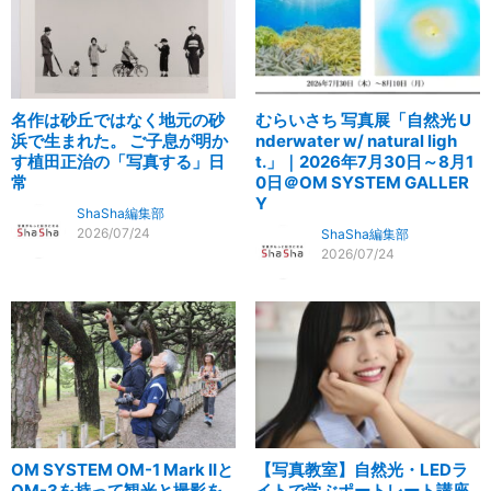
名作は砂丘ではなく地元の砂
むらいさち 写真展「自然光 U
浜で生まれた。 ご子息が明か
nderwater w/ natural ligh
す植田正治の「写真する」日
t.」｜2026年7月30日～8月1
常
0日＠OM SYSTEM GALLER
Y
ShaSha編集部
2026/07/24
ShaSha編集部
2026/07/24
OM SYSTEM OM-1 Mark IIと
【写真教室】自然光・LEDラ
OM-3を持って観光と撮影を
イトで学ぶポートレート講座