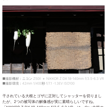
■撮影機材：ニコン Z50II ＋ NIKKOR Z DX 18-140mm f/3.5-6.3 VR
■撮影環境：42mm 1/400秒 f/7.1 -1.3EV ISO100
干されている大根とゴザに正対してシャッターを切りまし
たが、2つの被写体の解像感が実に素晴らしいですね。