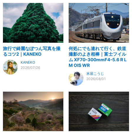
旅行で綺麗なぽつん写真を撮
何処にでも連れて行く、鉄道
るコツ2｜KANEKO
撮影のよき相棒｜富士フイル
ム XF70-300mmF4-5.6 R L
KANEKO
M OIS WR
2026/07/26
米屋こうじ
2026/08/01