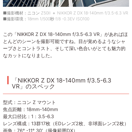
■撮影機材：ニコン Z50II ＋ NIKKOR Z DX 18-140mm f/3.5-6.3 VR
■撮影環境：18mm 1/500秒 f/8 -0.3EV ISO100
この「NIKKOR Z DX 18-140mm f/3.5-6.3 VR」があればほ
とんどのシーンを撮影可能ですね。目が覚めるようなシャ
ープさとコントラスト、そして深い色合いがとても魅力的
なカットになりました。
「NIKKOR Z DX 18-140mm f/3.5-6.3
VR」のスペック
型式：ニコン Z マウント
焦点距離：18mm-140mm
最大口径比：1：3.5-6.3
レンズ構成：13群17枚（EDレンズ2枚、非球面レンズ2枚）
画角：76° -11° 30′（撮像範囲DX）