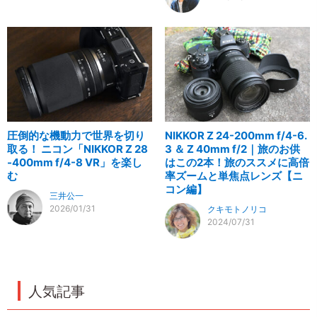
圧倒的な機動力で世界を切り
NIKKOR Z 24-200mm f/4-6.
取る！ ニコン「NIKKOR Z 28
3 ＆ Z 40mm f/2｜旅のお供
-400mm f/4-8 VR」を楽し
はこの2本！旅のススメに高倍
む
率ズームと単焦点レンズ【ニ
コン編】
三井公一
2026/01/31
クキモトノリコ
2024/07/31
人気記事