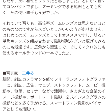
したが、実に相性ピッタリだと感じました。とにかく軽く
てコンパクトですし、ズーミングできる範囲もとても広
く、その使い勝手も良好でした。
それでいて写りも、高倍率ズームレンズとは思えないほど
のものなのですからスゴいとしかいいようがありません。
はじめてのズームレンズとしてもオススメですし、明るい
単焦点レンズを組み合わせて撮影領域をグンと広げてみる
のにも最適です。広角から望遠まで、そしてマクロ的にも
使えるオールラウンドの一本でしたよ。
■写真家：
三井公一
新聞、雑誌カメラマンを経てフリーランスフォトグラファ
ーに。雑誌、広告、ウェブ、ストックフォト、ムービー撮
影や、執筆、セミナーなどで活躍中。さまざまな企業のイ
メージ撮影や、ポートレート撮影、公式インスタグラムの
撮影などを多く手がける。スマートフォン撮影のパイオニ
アとしても活動中。