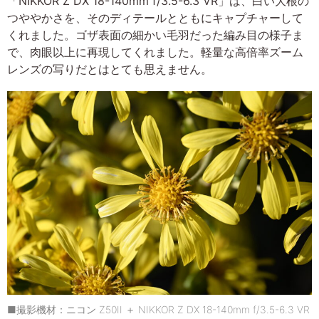
「NIKKOR Z DX 18-140mm f/3.5-6.3 VR」は、白い大根の
つややかさを、そのディテールとともにキャプチャーして
くれました。ゴザ表面の細かい毛羽だった編み目の様子ま
で、肉眼以上に再現してくれました。軽量な高倍率ズーム
レンズの写りだとはとても思えません。
■撮影機材：ニコン Z50II ＋ NIKKOR Z DX 18-140mm f/3.5-6.3 VR