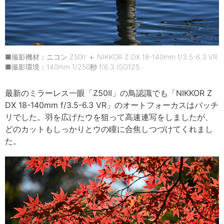
■撮影機材：ニコン Z50II ＋ NIKKOR Z DX 18-140mm f/3.5-6.3 VR
■撮影環境：140mm 1/250秒 f/6.3 ISO125
最新のミラーレス一眼「Z50II」の鳥認識でも「NIKKOR Z
DX 18-140mm f/3.5-6.3 VR」のオートフォーカスはバッチ
リでした。羽を広げたウを狙って高速連写をしましたが、
どのカットもしっかりとウの瞳に合焦しつづけてくれまし
た。