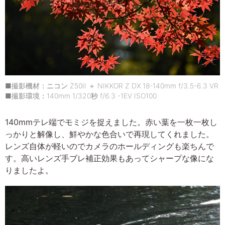
■撮影機材：ニコン Z50II ＋ NIKKOR Z DX 18-140mm f/3.5-6.3 VR
■撮影環境：140mm 1/320秒 f/6.3 -1EV ISO100
140mmテレ端でモミジを捉えました。赤い葉を一枚一枚し
っかりと解像し、鮮やかな色合いで再現してくれました。
レンズ自体が軽いのでカメラのホールディングも楽ちんで
す。高いレンズ手ブレ補正効果もあってシャープな像にな
りましたよ。