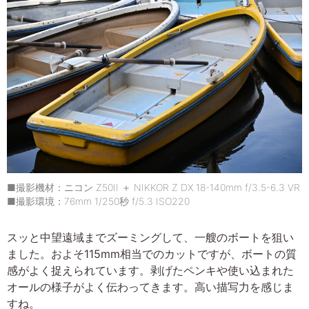
■撮影機材：ニコン Z50II ＋ NIKKOR Z DX 18-140mm f/3.5-6.3 VR
■撮影環境：76mm 1/250秒 f/5.3 ISO220
スッと中望遠域までズーミングして、一艘のボートを狙い
ました。およそ115mm相当でのカットですが、ボートの質
感がよく捉えられています。剥げたペンキや使い込まれた
オールの様子がよく伝わってきます。高い描写力を感じま
すね。