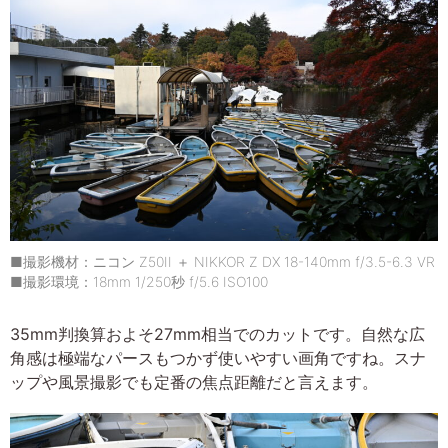
■撮影機材：ニコン Z50II ＋ NIKKOR Z DX 18-140mm f/3.5-6.3 VR
■撮影環境：18mm 1/250秒 f/5.6 ISO100
35mm判換算およそ27mm相当でのカットです。自然な広
角感は極端なパースもつかず使いやすい画角ですね。スナ
ップや風景撮影でも定番の焦点距離だと言えます。