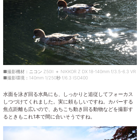
■撮影機材：ニコン Z50II ＋ NIKKOR Z DX 18-140mm f/3.5-6.3 VR
■撮影環境：140mm 1/250秒 f/6.3 ISO400
水面を泳ぎ回る水鳥にも、しっかりと追従してフォーカス
しつづけてくれました。実に頼もしいですね。カバーする
焦点距離も広いので、あちこち動き回る動物などを撮影す
るときもこれ1本で間に合いそうですね。