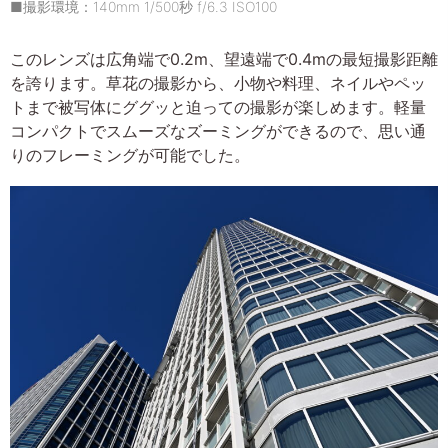
■撮影環境：140mm 1/500秒 f/6.3 ISO100
このレンズは広角端で0.2m、望遠端で0.4mの最短撮影距離
を誇ります。草花の撮影から、小物や料理、ネイルやペッ
トまで被写体にググッと迫っての撮影が楽しめます。軽量
コンパクトでスムーズなズーミングができるので、思い通
りのフレーミングが可能でした。