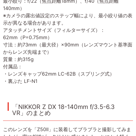
最小絞り：f/22（焦点距離18mm）、f/40（焦点距離
140mm）
※カメラの露出値設定のステップ幅により、最小絞り値の表
示が異なる場合があります。
アタッチメントサイズ（フィルターサイズ）：
62mm（P=0.75mm）
寸法：約73mm（最大径）×90mm（レンズマウント基準面
からレンズ先端まで）
質量：約315g
付属品：
・レンズキャップ62mm LC-62B（スプリング式）
・裏ぶた LF-N1
「NIKKOR Z DX 18-140mm f/3.5-6.3
VR」のまとめ
このレンズを「Z50II」に装着してブラブラと撮影してみま