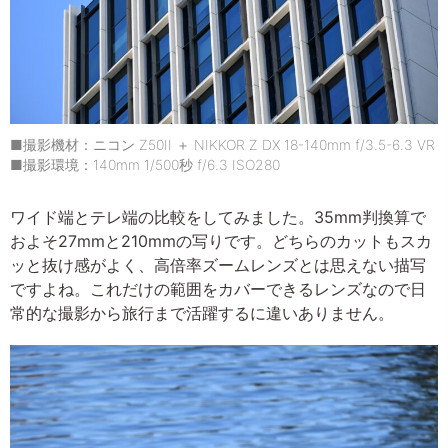
■撮影機材：ニコン Z50II ＋ NIKKOR Z DX 18-140mm f/3.5-6.3 VR
■撮影環境：140mm 1/500秒 f/6.3 ISO280
ワイド端とテレ端の比較をしてみました。35mm判換算で
およそ27mmと210mmの写りです。どちらのカットもスカ
ッと抜け感がよく、高倍率ズームレンズとは思えない描写
ですよね。これだけの範囲をカバーできるレンズなので日
常的な撮影から旅行まで活躍するに違いありません。