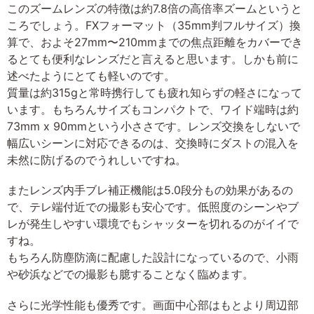
このズームレンズの特徴は約7.8倍の高倍率ズームというと
ころでしょう。FXフォーマット（35mm判フルサイズ）換
算で、およそ27mm〜210mmまでの焦点距離をカバーでき
るとても便利なレンズだと言えると思います。しかも前に
述べたようにとても軽いのです。
質量は約315gと常時携行しても疲れ知らずの軽さになって
います。もちろんサイズもコンパクトで、ワイド端時は約
73mm x 90mmという小ささです。レンズ交換をしないで
幅広いシーンに対応できるのは、交換時にダストの混入を
未然に防げるのでうれしいですね。
またレンズ内手ブレ補正機能は5.0段分もの効果があるの
で、テレ端付近での撮影も安心です。低照度のシーンやブ
レが発生しやすい環境でもシャッターを切れるのがイイで
すね。
もちろん防塵防滴に配慮した設計になっているので、小雨
や砂浜などでの撮影も臆することなく臨めます。
さらに光学性能も優秀です。画面中心部はもとより周辺部