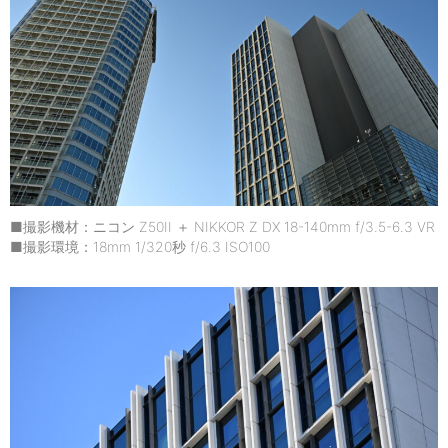
■撮影機材：ニコン Z50II ＋ NIKKOR Z DX 18-140mm f/3.5-6.3 VR
■撮影環境：18mm 1/320秒 f/6.3 ISO100