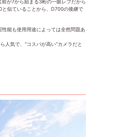
名前が7から始まる3桁の一眼レフだから
0と似ていることから、D700の後継で
写性能も使用用途によっては全然問題あ
人気で、“コスパが高い”カメラだと