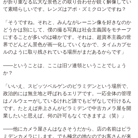
が折り重なる広大な景色との取り合わせが鋭く解像してい
て素晴らしいです。レンズはアポ・ズミクロンですね？
「そうですね。それと、みんながレーニン像を好きなのか
どうかは別にして、僕の撮る写真は社会主義国をモチーフ
にすることが多いのは確かです。それは、超資本主義の世
界でどんどん景色が画一化していくなかで、タイムカプセ
ルのように取り残されている場所がまだあるからです」
――ということは、ここは旧ソ連領ということでしょう
か？
「いいえ、スピッツベルゲンのピラミデンという場所で、
政治的には無主地と呼ばれるエリアです。一応全体の管理
はノルウェーがしているけれど誰でもビザなしで行けるん
です。たとえば井上さんがピラミデンで中古カメラ屋を開
業したいと思えば、何の許可もなくできますよ（笑）」
――他にカメラ屋さんはなさそうだから、店の名前はピラ
ミデンカメラにします。でも極北の地なのでお客さんが来