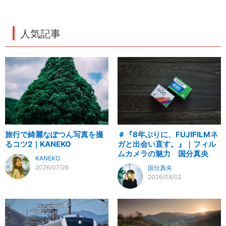
人気記事
旅行で綺麗なぽつん写真を撮
＃『8年ぶりに、FUJIFILMネ
るコツ2｜KANEKO
ガと出会い直す。』｜フィル
ムカメラの魅力 国分真央
KANEKO
2026/07/26
国分真央
2026/08/02