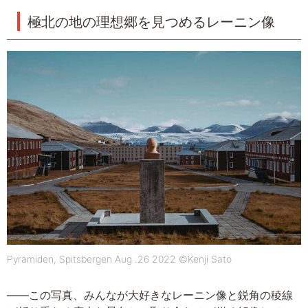
極北の地の理想郷を見つめるレーニン像
Pyramiden, Spitsbergen Aug .26 2022 ©Kenji Sato
――この写真、みんなが大好きなレーニン像と鋭角の稜線