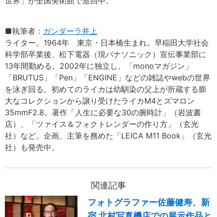
世界」が全国美術館で巡回中。
■執筆者：
ガンダーラ井上
ライター。1964年 東京・日本橋生まれ。早稲田大学社会
科学部卒業後、松下電器（現パナソニック）宣伝事業部に
13年間勤める。2002年に独立し、「monoマガジン」
「BRUTUS」「Pen」「ENGINE」などの雑誌やwebの世界
を泳ぎ回る。初めてのライカは幼馴染の父上が所蔵する膨
大なコレクションから譲り受けたライカM4とズマロン
35mmF2.8。著作「人生に必要な30の腕時計」（岩波書
店）、「ツァイス＆フォクトレンダーの作り方」（玄光
社）など。企画、主筆を務めた「LEICA M11 Book」（玄光
社）も発売中。
関連記事
フォトグラファー佐藤健寿、新
宿 北村写真機店での展示作品と