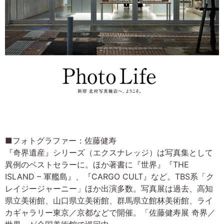
■フォトグラファー：佐藤健寿
『奇界遺産』シリーズ（エクスナレッジ）は写真集として
異例のベストセラーに。ほか著書に『世界』『THE
ISLAND – 軍艦島』、『CARGO CULT』など。TBS系「ク
レイジージャーニー」ほか出演多数。写真展は過去、高知
県立美術館、山口県立美術館、群馬県立館林美術館、ライ
カギャラリー東京／京都などで開催。「佐藤健寿展 奇界／