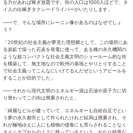
る力があれば稼ぎ放題です。街の人口は1000人ほどで、タ
イ人の出稼ぎタクシードライバーがいたりします」
――で、そんな場所にレーニン像があるのはなぜでしょ
う？
「20世紀の社会主義が夢見た理想郷として、この場所にあ
る炭鉱で採った石炭を発電に使って、ある種の永久機関の
ような超コンパクトな社会主義文明のショールーム的な街
を構築して、無主地なので欧州の基地とやりとりすること
で社会主義ってこんなにいけてるんだぜというアピールを
することが目的でした」
――それから現代文明のエネルギー源は石油や原子力に切
り替わってこの街は廃棄されたと。
「綺麗なビルが建っていて、エネルギーも自給自足でとい
う夢の永久都市として作られたけれど結局は廃棄され、そ
れが極地ゆえに人にも植物の侵食にも荒らされることなく
タイムカプセルのように残っているという、かなり特異な