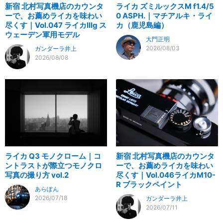
新宿 北村写真機店のカウンタ
ライカ ズミルックスM f1.4/5
ーで、お薦めライカを味わい
0 ASPH.｜マチアルキ・ライ
尽くす｜Vol.047 ライカIIIg ス
カ（鹿児島編）
ウェーデン軍用モデル
大門正明
2026/08/03
ガンダーラ井上
2026/08/08
ライカ Q3 モノクローム｜コ
新宿 北村写真機店のカウンタ
ントラストが際立つモノクロ
ーで、お薦めライカを味わい
写真の撮り方 vol.2
尽くす｜Vol.046ライカM10-
R ブラックペイント
あらぽん
2026/07/18
ガンダーラ井上
2026/07/11