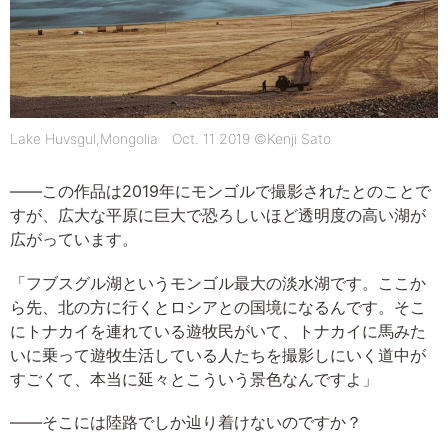
Lake Huvsgul,Mongolia Oct. 11 2019 ©Kenji Sato
――この作品は2019年にモンゴルで撮影されたとのことで
すが、広大な平原に巨大で恐ろしいほど透明度の高い湖が
広がっています。
「フブスグル湖というモンゴル最大の淡水湖です。ここか
ら先、北の方に行くとロシアとの国境になるんです。そこ
にトナカイを連れている遊牧民がいて、トナカイに馬みた
いに乗って遊牧生活している人たちを撮影しにいく道中が
すごくて、本当に延々とこういう景色なんですよ」
――そこには陸路でしか辿り着けないのですか？