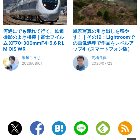
何処にでも連れて行く、鉄道
風景写真の引き出しを増や
撮影のよき相棒｜富士フイル
す！｜その19：Lightroomで
ム XF70-300mmF4-5.6 R L
の画像処理で作品をレベルア
M OIS WR
ップ4（スマートフォン版）
米屋こうじ
高橋良典
2026/08/01
2026/07/23