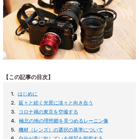
【この記事の目次】
はじめに
延々と続く光景に淡々と向き合う
コロナ禍の東京を空撮する
極北の地の理想郷を見つめるレーニン像
機材（レンズ）の選択の基準について
自分が真に欲している描写を探究する