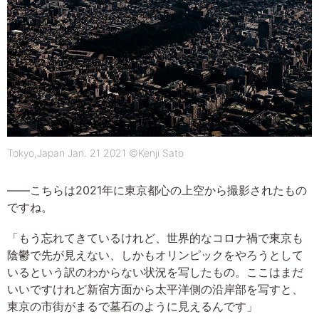
Tokyo,Japan Jan. 21 2021 ©Kenji Sato
――こちらは2021年に東京都心の上空から撮影されたもの
ですね。
「もう忘れてきているけれど、世界的なコロナ禍で東京も
陰鬱で先が見えない、しかもオリンピックをやろうとして
いるという訳のわからない状況を写したもの。ここはまだ
いいですけれど新宿方面から太平洋側の沿岸部を写すと、
東京の市街がまるで墓石のように見えるんです」