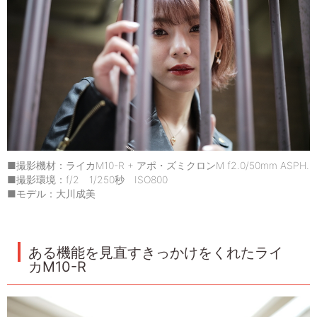
■撮影機材：ライカM10-R + アポ・ズミクロンM f2.0/50mm ASPH.
■撮影環境：f/2 1/250秒 ISO800
■モデル：大川成美
ある機能を見直すきっかけをくれたライ
カM10-R