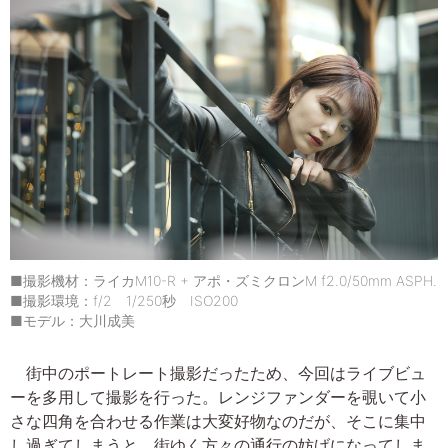
■撮影機材：ライカM10-R + アポ・ズミクロンM f2.0/50mm ASPH.
■撮影環境：f/2 1/250秒 ISO200
■モデル：大川成美
街中のポートレート撮影だったため、今回はライブビュ
ーを多用して撮影を行った。レンジファンダーを覗いて小
さな四角を合わせる作業は大変好物なのだが、そこに集中
し過ぎてしまうと、街ゆく方々の通行の妨げになってしま