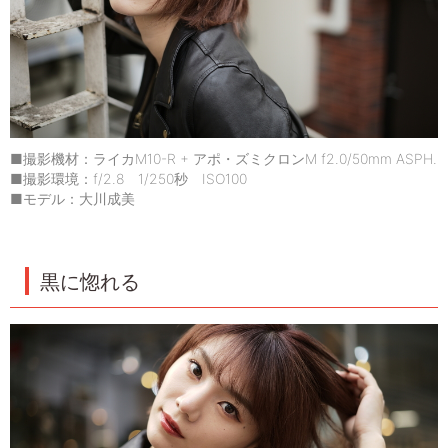
■撮影機材：ライカM10-R + アポ・ズミクロンM f2.0/50mm ASPH.
■撮影環境：f/2.8 1/250秒 ISO100
■モデル：大川成美
黒に惚れる