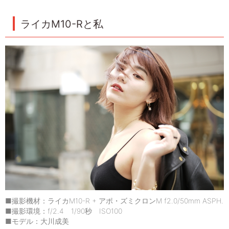
ライカM10-Rと私
■撮影機材：ライカM10-R + アポ・ズミクロンM f2.0/50mm ASPH.
■撮影環境：f/2.4 1/90秒 ISO100
■モデル：大川成美