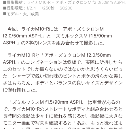
■撮影機材：ライカM10-R + アポ・ズミクロンM f2.0/50mm ASPH.
■撮影環境：f/2.4 1/250秒 ISO200
■モデル：大川成美
今回、ライカM10-Rには「アポ・ズミクロンM
f2.0/50mm ASPH.」と「ズミルックスM f1.5/90mm
ASPH.」の2本のレンズを組み合わせて撮影した。
ライカM10-Rと「アポ・ズミクロンM f2.0/50mm
ASPH.」のコンビネーションは鉄板で、実際に所持したら
このセットでしか撮らないのではないかと思うくらいだっ
た。シャープで鋭い切れ味のピントとボケの滑らかな美し
さはもちろん、ボディとバランスの良いサイズとデザイン
に惚れ惚れした。
「ズミルックスM f1.5/90mm ASPH.」は重量があるの
で、ライカM10-Rのストレートなボディと組み合わせると
長時間の撮影は少々手に疲れを感じるが、撮影後に大きな
モニター画面で写真を確認すると「ああ、もっと撮ればよ