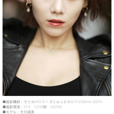
■撮影機材：ライカM10-R + ズミルックスM f1.5/90mm ASPH.
■撮影環境：f/1.5 1/250秒 ISO100
■モデル：大川成美