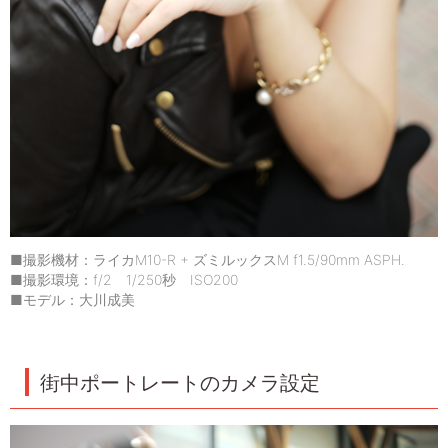
■撮影機材：ライカM10-R + ズミルックスM f1.5/90mm ASPH.
■撮影環境：f/2 1/250秒 ISO200
■モデル：大川成美
街中ポートレートのカメラ設定