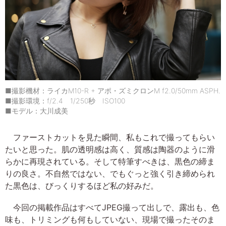
■撮影機材：ライカM10-R + アポ・ズミクロンM f2.0/50mm ASPH.
■撮影環境：f/2.4 1/250秒 ISO100
■モデル：大川成美
ファーストカットを見た瞬間、私もこれで撮ってもらい
たいと思った。肌の透明感は高く、質感は陶器のように滑
らかに再現されている。そして特筆すべきは、黒色の締ま
りの良さ。不自然ではない、でもぐっと強く引き締められ
た黒色は、びっくりするほど私の好みだ。
今回の掲載作品はすべてJPEG撮って出しで、露出も、色
味も、トリミングも何もしていない、現場で撮ったそのま