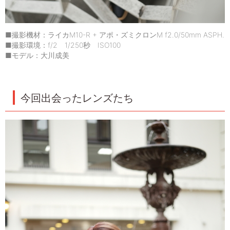
■撮影機材：ライカM10-R + アポ・ズミクロンM f2.0/50mm ASPH.
■撮影環境：f/2 1/250秒 ISO100
■モデル：大川成美
今回出会ったレンズたち