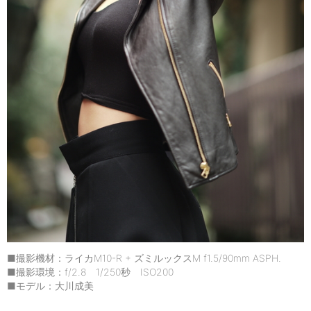
■撮影機材：ライカM10-R + ズミルックスM f1.5/90mm ASPH.
■撮影環境：f/2.8 1/250秒 ISO200
■モデル：大川成美