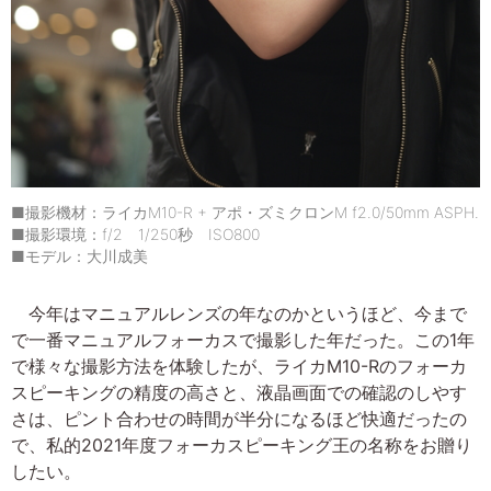
■撮影機材：ライカM10-R + アポ・ズミクロンM f2.0/50mm ASPH.
■撮影環境：f/2 1/250秒 ISO800
■モデル：大川成美
今年はマニュアルレンズの年なのかというほど、今まで
で一番マニュアルフォーカスで撮影した年だった。この1年
で様々な撮影方法を体験したが、ライカM10-Rのフォーカ
スピーキングの精度の高さと、液晶画面での確認のしやす
さは、ピント合わせの時間が半分になるほど快適だったの
で、私的2021年度フォーカスピーキング王の名称をお贈り
したい。