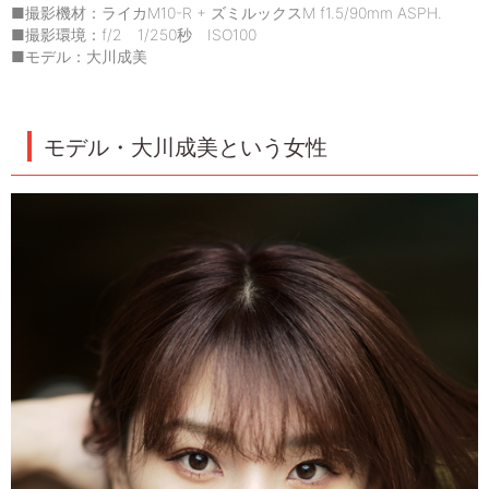
■撮影機材：ライカM10-R + ズミルックスM f1.5/90mm ASPH.
■撮影環境：f/2 1/250秒 ISO100
■モデル：大川成美
モデル・大川成美という女性