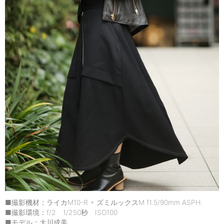
■撮影機材：ライカM10-R + ズミルックスM f1.5/90mm ASPH.
■撮影環境：f/2 1/250秒 ISO100
■モデル：大川成美