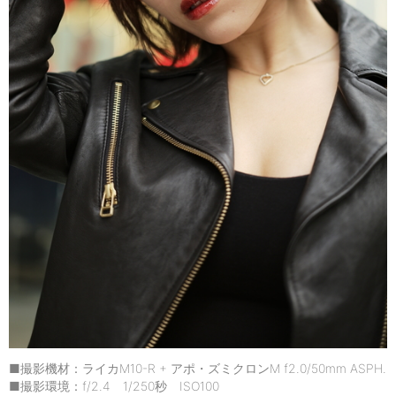
■撮影機材：ライカM10-R + アポ・ズミクロンM f2.0/50mm ASPH.
■撮影環境：f/2.4 1/250秒 ISO100