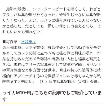
撮影の最後に、シャッタースピードを遅くして、わざと
ブラした写真が撮りたくなった。優等生じゃない写真が撮
りたくなった。ふと、カメラに撮らされているんじゃない
かと感じた。だとしても、新しい何かに出会えるなら、そ
れもいいかも知れない。
■写真家：
水咲奈々
東京都出身。大学卒業後、舞台俳優として活動するがモデ
ルとしてカメラの前に立つうちに撮る側に興味が湧き、作
品を持ち込んだカメラ雑誌の出版社に入社し編集と写真を
学ぶ。現在はフリーの写真家として雑誌やWEB、イベント
や写真教室など多方面で活動中。興味を持った被写体に積
極的にアプローチするので撮影ジャンルは赤ちゃんから戦
闘機までと幅広い。 （社）日本写真家協会（JPS）会員。
ライカM10-Rはこちらの記事でもご紹介していま
す