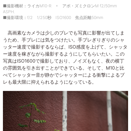
■撮影機材：ライカM10-R + アポ・ズミクロンM f2/50mm
ASPH.
■撮影環境：f/2 1/250秒 ISO1600 焦点距離50mm
高画素なカメラは少しのブレでも写真に影響が出てしま
うため、手ブレには気をつけたい。手ブレぎりぎりのシャ
ッター速度で撮影するならば、ISO感度を上げて、シャッタ
ー速度を稼ぎながら撮影するようにしてもらいたい。この
写真はISO1600で撮影しており、ノイズもなく、夜の横丁
の雰囲気を引き出すことができている。そして、M10と比
べてシャッター音が静かでシャッターによる衝撃によるブ
レも最大限に抑えられるようになっている。