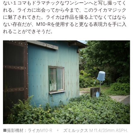
ない１コマもドラマチックなワンシーンへと写し撮ってく
れる。ライカに出会ってから今まで、このライカマジック
に魅了されてきた。ライカは作品を撮る上でなくてはなら
ない存在だが、M10-Rを使用すると更なる表現力を手に入
れることができそうだ。
■撮影機材：ライカM10-R + ズミルックス M f1.4/35mm ASPH.