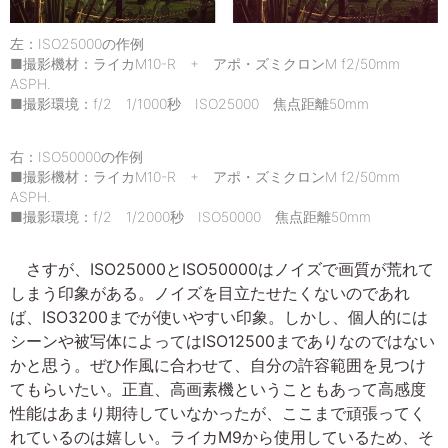
左：ISO25000の作例
■撮影機材：ライカM10-R + アポ・ズミクロンM f2/50mm
ASPH.
■撮影環境：f/2 1/1000秒 ISO25000 焦点距離50mm
右：ISO50000の作例
■撮影機材：ライカM10-R + アポ・ズミクロンM f2/50mm
ASPH.
■撮影環境：f/2 1/2000秒 ISO50000 焦点距離50mm
さすが、ISO25000とISO50000はノイズで画質が荒れて
しまう印象がある。ノイズを目立たせたくないのであれ
ば、ISO3200までが使いやすい印象。しかし、個人的には
シーンや被写体によってはISO12500までありなのではない
かと思う。ぜひ作風に合わせて、自分の許容範囲を見つけ
てもらいたい。正直、高画素機ということもあって高感度
性能はあまり期待していなかったが、ここまで頑張ってく
れているのは嬉しい。ライカM9から使用しているため、そ