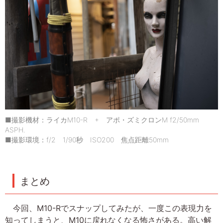
■撮影機材：ライカM10-R + アポ・ズミクロンM f2/50mm
ASPH.
■撮影環境：f/2 1/90秒 ISO200 焦点距離50mm
まとめ
今回、M10-Rでスナップしてみたが、一度この表現力を
知ってしまうと、M10に戻れなくなる怖さがある。高い解