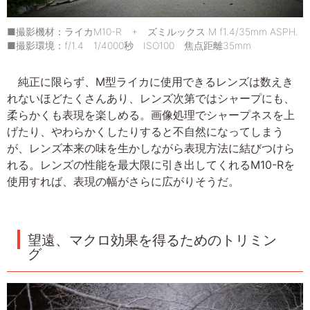
■撮影機材：ライカM10-R + ズミルックス M f1.4/35mm ASPH.
■撮影環境：f/1.4 1/4000秒 ISO100 焦点距離35mm
純正に限らず、M型ライカに使用できるレンズは数えき
れないほどたくさんあり、レンズ次第ではシャープにも、
柔らかくも表現を楽しめる。画像処理でシャープネスを上
げたり、やわらかくしたりすると不自然になってしまう
が、レンズ本来の味を生かしながら表現方法に結びつけら
れる。レンズの性能を最大限に引き出してくれるM10-Rを
使用すれば、表現の幅がさらに広がりそうだ。
望遠、マクロ効果を得るためのトリミン
グ