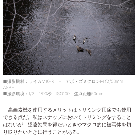
■撮影機材：ライカM10-R + アポ・ズミクロンM f2/50mm
ASPH.
■撮影環境：f/2 1/90秒 ISO100 焦点距離50mm
高画素機を使用するメリットはトリミング用途でも使用
できる点だ。私はスナップにおいてトリミングをすること
はないが、望遠効果を得たいときやマクロ的に被写体を切
り取りたいときに行うことがある。