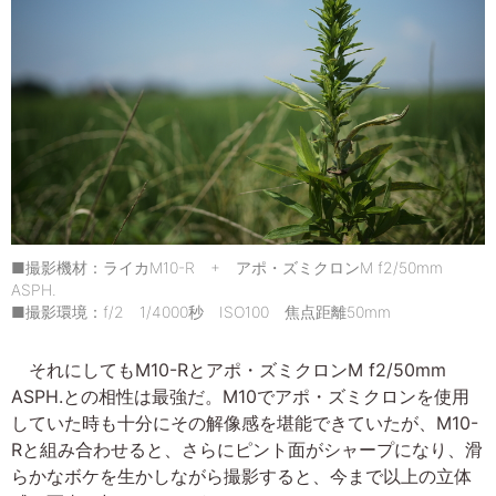
■撮影機材：ライカM10-R + アポ・ズミクロンM f2/50mm
ASPH.
■撮影環境：f/2 1/4000秒 ISO100 焦点距離50mm
それにしてもM10-Rとアポ・ズミクロンM f2/50mm
ASPH.との相性は最強だ。M10でアポ・ズミクロンを使用
していた時も十分にその解像感を堪能できていたが、M10-
Rと組み合わせると、さらにピント面がシャープになり、滑
らかなボケを生かしながら撮影すると、今まで以上の立体