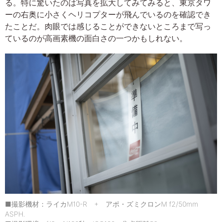
る。特に驚いたのは写真を拡大してみてみると、東京タワ
ーの右奥に小さくヘリコプターが飛んでいるのを確認でき
たことだ。肉眼では感じることができないところまで写っ
ているのが高画素機の面白さの一つかもしれない。
■撮影機材：ライカM10-R + アポ・ズミクロンM f2/50mm
ASPH.