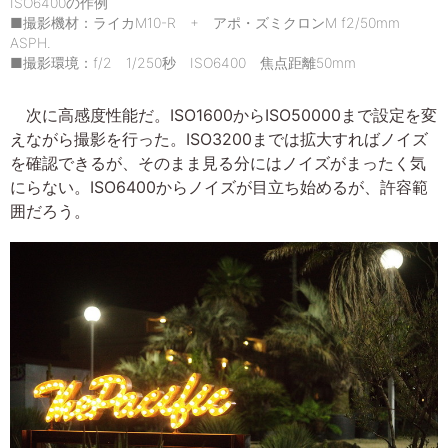
ISO6400の作例
■撮影機材：ライカM10-R + アポ・ズミクロンM f2/50mm
ASPH.
■撮影環境：f/2 1/250秒 ISO6400 焦点距離50mm
次に高感度性能だ。ISO1600からISO50000まで設定を変
えながら撮影を行った。ISO3200までは拡大すればノイズ
を確認できるが、そのまま見る分にはノイズがまったく気
にらない。ISO6400からノイズが目立ち始めるが、許容範
囲だろう。