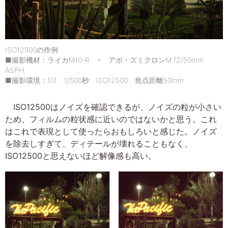
ISO12500の作例
■撮影機材：ライカM10-R + アポ・ズミクロンM f2/50mm
ASPH.
■撮影環境：f/2 1/500秒 ISO12500 焦点距離50mm
ISO12500はノイズを確認できるが、ノイズの粒が小さい
ため、フィルムの粒状感に近いのではないかと思う。これ
はこれで表現として使ったらおもしろいと感じた。ノイズ
を除去しすぎて、ディテールが壊れることもなく、
ISO12500と思えないほど解像感も高い。