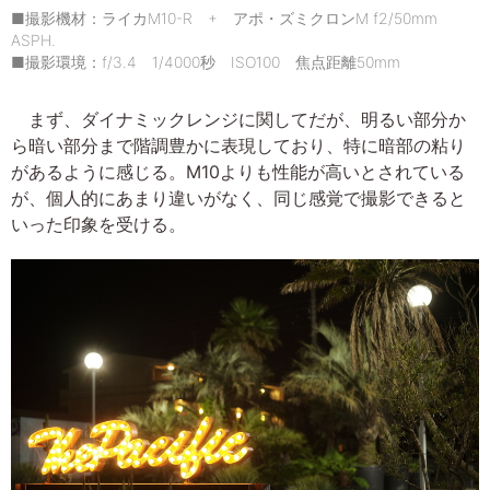
■撮影機材：ライカM10-R + アポ・ズミクロンM f2/50mm
ASPH.
■撮影環境：f/3.4 1/4000秒 ISO100 焦点距離50mm
まず、ダイナミックレンジに関してだが、明るい部分か
ら暗い部分まで階調豊かに表現しており、特に暗部の粘り
があるように感じる。M10よりも性能が高いとされている
が、個人的にあまり違いがなく、同じ感覚で撮影できると
いった印象を受ける。