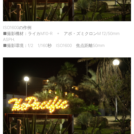
ISO1600の作例
■撮影機材：ライカM10-R + アポ・ズミクロンM f2/50mm
ASPH.
■撮影環境：f/2 1/160秒 ISO1600 焦点距離50mm