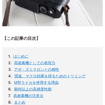
【この記事の目次】
はじめに
高画素機としての表現力
アポ・ズミクロンとの相性
望遠、マクロ効果を得るためのトリミング
M型ライカを使用する理由
期待以上の高感度性能
高画素機の注意点
まとめ