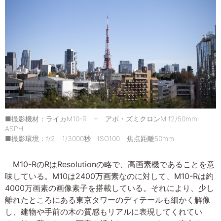
■撮影機材：ライカM10-R + アポ・ズミクロンM f2/50mm
ASPH.
■撮影環境：f/2 1/3000秒 ISO100 焦点距離50mm
M10-RのRはResolutionの略で、高画素機であることを意
味している。M10は2400万画素なのに対して、M10-Rは約
4000万画素の画像素子を搭載している。それにより、少し
離れたところにある東京タワーのディテールも細かく解像
し、建物や手前の木の質感もリアルに表現してくれてい