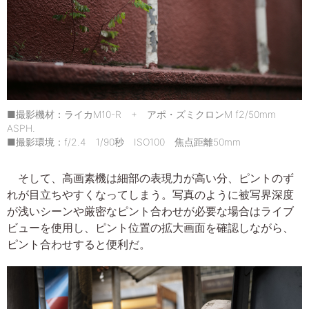
■撮影機材：ライカM10-R + アポ・ズミクロンM f2/50mm
ASPH.
■撮影環境：f/2.4 1/90秒 ISO100 焦点距離50mm
そして、高画素機は細部の表現力が高い分、ピントのず
れが目立ちやすくなってしまう。写真のように被写界深度
が浅いシーンや厳密なピント合わせが必要な場合はライブ
ビューを使用し、ピント位置の拡大画面を確認しながら、
ピント合わせすると便利だ。