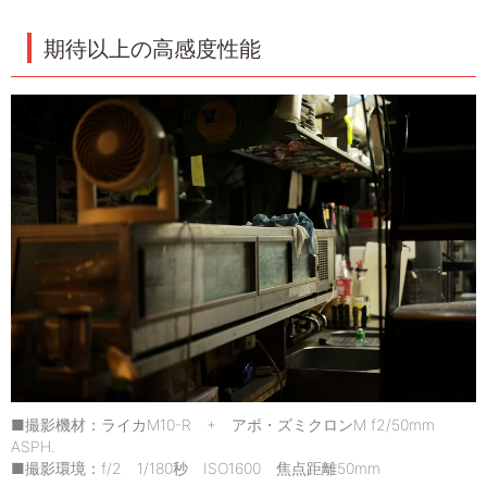
期待以上の高感度性能
■撮影機材：ライカM10-R + アポ・ズミクロンM f2/50mm
ASPH.
■撮影環境：f/2 1/180秒 ISO1600 焦点距離50mm