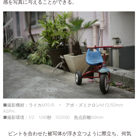
感を写真に与えることができる。
■撮影機材：ライカM10-R + アポ・ズミクロンM f2/50mm
ASPH.
■撮影環境：f/2 1/90秒 ISO100 焦点距離50mm
ピントを合わせた被写体が浮き立つように際立ち、何気