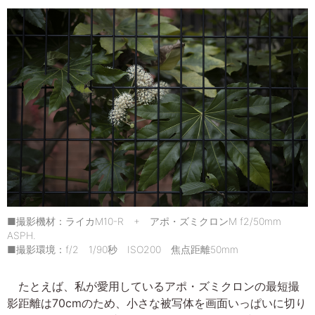
■撮影機材：ライカM10-R + アポ・ズミクロンM f2/50mm
ASPH.
■撮影環境：f/2 1/90秒 ISO200 焦点距離50mm
たとえば、私が愛用しているアポ・ズミクロンの最短撮
影距離は70cmのため、小さな被写体を画面いっぱいに切り