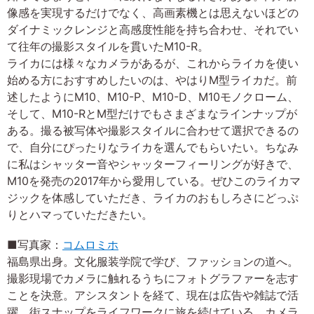
像感を実現するだけでなく、高画素機とは思えないほどの
ダイナミックレンジと高感度性能を持ち合わせ、それでい
て往年の撮影スタイルを貫いたM10-R。
ライカには様々なカメラがあるが、これからライカを使い
始める方におすすめしたいのは、やはりM型ライカだ。前
述したようにM10、M10-P、M10-D、M10モノクローム、
そして、M10-RとM型だけでもさまざまなラインナップが
ある。撮る被写体や撮影スタイルに合わせて選択できるの
で、自分にぴったりなライカを選んでもらいたい。ちなみ
に私はシャッター音やシャッターフィーリングが好きで、
M10を発売の2017年から愛用している。ぜひこのライカマ
ジックを体感していただき、ライカのおもしろさにどっぷ
りとハマっていただきたい。
■写真家：
コムロミホ
福島県出身。文化服装学院で学び、ファッションの道へ。
撮影現場でカメラに触れるうちにフォトグラファーを志す
ことを決意。アシスタントを経て、現在は広告や雑誌で活
躍。街スナップをライフワークに旅を続けている。カメラ