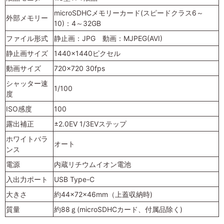
microSDHCメモリーカード(スピードクラス6～
外部メモリー
10)：4～32GB
ファイル形式
静止画：JPG 動画：MJPEG(AVI)
静止画サイズ
1440×1440ピクセル
動画サイズ
720×720 30fps
シャッター速
1/100
度
ISO感度
100
露出補正
±2.0EV 1/3EVステップ
ホワイトバラ
オート
ンス
電源
内蔵リチウムイオン電池
入出力ポート
USB Type-C
大きさ
約44×72×46mm（上蓋収納時)
質量
約88ｇ(microSDHCカード、付属品除く)