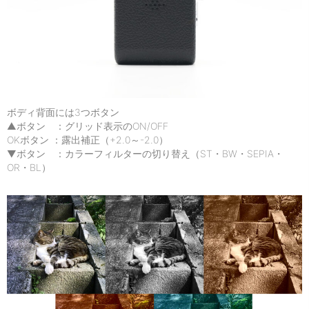
ボディ背面には3つボタン
▲ボタン ：グリッド表示のON/OFF
OKボタン ：露出補正（+2.0～-2.0）
▼ボタン ：カラーフィルターの切り替え（ST・BW・SEPIA・
OR・BL）