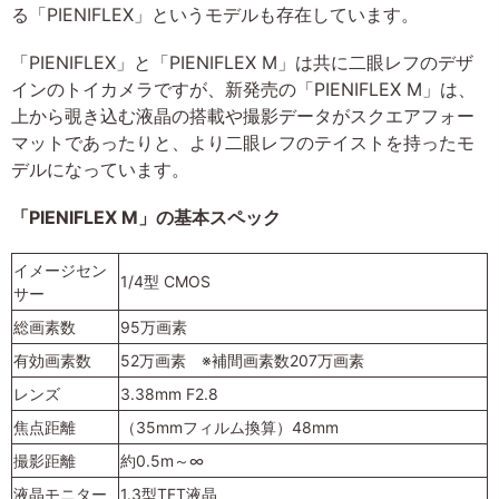
る「PIENIFLEX」というモデルも存在しています。
「PIENIFLEX」と「PIENIFLEX M」は共に二眼レフのデザ
インのトイカメラですが、新発売の「PIENIFLEX M」は、
上から覗き込む液晶の搭載や撮影データがスクエアフォー
マットであったりと、より二眼レフのテイストを持ったモ
デルになっています。
「PIENIFLEX M」の基本スペック
イメージセン
1/4型 CMOS
サー
総画素数
95万画素
有効画素数
52万画素 ※補間画素数207万画素
レンズ
3.38mm F2.8
焦点距離
（35mmフィルム換算）48mm
撮影距離
約0.5m～∞
液晶モニター
1.3型TFT液晶