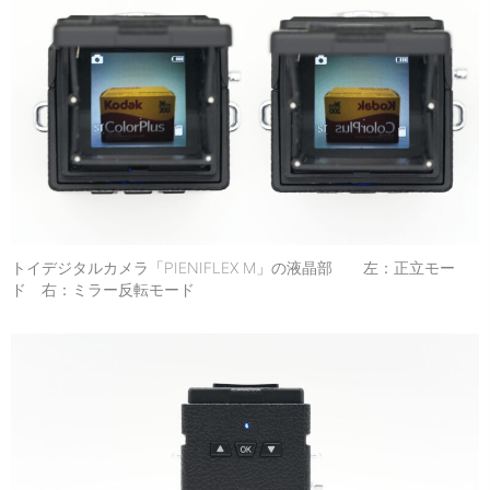
トイデジタルカメラ「PIENIFLEX M」の液晶部 左：正立モー
ド 右：ミラー反転モード