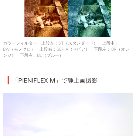
カラーフィルター 上段左：ST（スタンダード） 上段中：
BW（モノクロ） 上段右：SEPIA（セピア） 下段左：OR（オレ
ンジ） 下段右：BL（ブルー）
「PIENIFLEX M」で静止画撮影