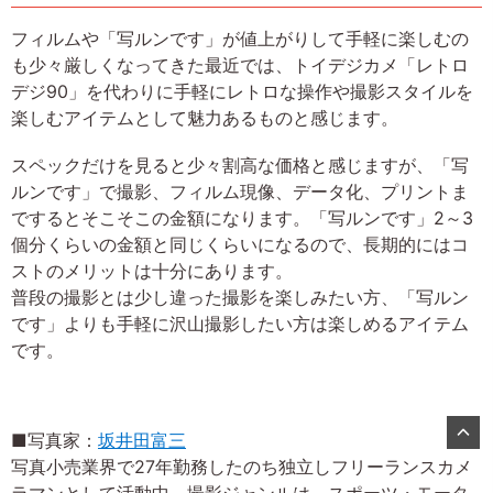
フィルムや「写ルンです」が値上がりして手軽に楽しむの
も少々厳しくなってきた最近では、トイデジカメ「レトロ
デジ90」を代わりに手軽にレトロな操作や撮影スタイルを
楽しむアイテムとして魅力あるものと感じます。
スペックだけを見ると少々割高な価格と感じますが、「写
ルンです」で撮影、フィルム現像、データ化、プリントま
でするとそこそこの金額になります。「写ルンです」2～3
個分くらいの金額と同じくらいになるので、長期的にはコ
ストのメリットは十分にあります。
普段の撮影とは少し違った撮影を楽しみたい方、「写ルン
です」よりも手軽に沢山撮影したい方は楽しめるアイテム
です。
■写真家：
坂井田富三
写真小売業界で27年勤務したのち独立しフリーランスカメ
ラマンとして活動中。撮影ジャンルは、スポーツ・モータ