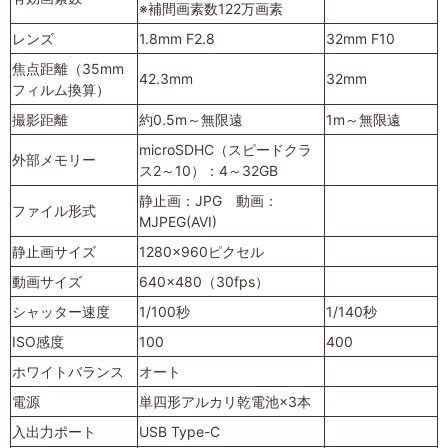
※補間画素数122万画素
レンズ
1.8mm F2.8
32mm F10
焦点距離（35mm
42.3mm
32mm
フィルム換算）
撮影距離
約0.5m～無限遠
1m～無限遠
microSDHC（スピードクラ
外部メモリー
ス2～10）：4～32GB
静止画：JPG 動画：
ファイル形式
MJPEG(AVI)
静止画サイズ
1280×960ピクセル
動画サイズ
640×480（30fps）
シャッター速度
1/100秒
1/140秒
ISO感度
100
400
ホワイトバランス
オート
電源
単四形アルカリ乾電池×3本
入出力ポート
USB Type-C