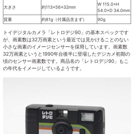
W 115.0×H
大きさ
約113×56×32mm
54.0×D 34.0mm
質量
約81g（付属品含まず）
90g
トイデジタルカメラ「レトロデジ90」の基本スペックです
が、画素数は32万画素という最近では見かけることのない
小さな画素のイメージセンサーを採用しています。画素数
32万画素というと1990年台後半に登場したデジカメ初期の
頃のセンサー画素数です。商品名の「レトロデジ90」もこ
の年代をイメージしているようです。