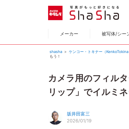
メーカー
被写体/シー
shasha
ケンコー・トキナー（KenkoTokin
もう！
カメラ用のフィルター
リップ」でイルミネ
坂井田富三
2026/01/19