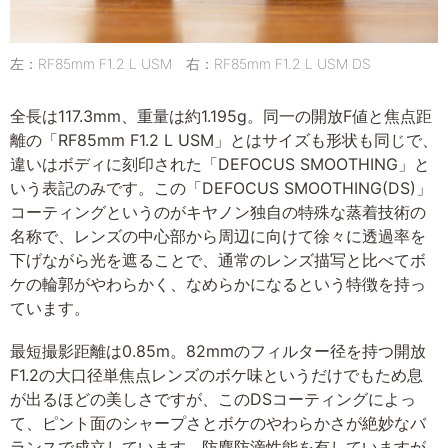
左：RF85mm F1.2 L USM 右：RF85mm F1.2 L USM DS
全長は117.3mm、重量は約1.195g。同一の開放F値と焦点距
離の「RF85mm F1.2 L USM」とはサイズも形状も同じで、
違いはボディに刻印された「DEFOCUS SMOOTHING」と
いう表記のみです。この「DEFOCUS SMOOTHING(DS)」
コーティングというのがキヤノン独自の特殊な蒸着技術の
名称で、レンズの中心部から周辺に向けて徐々に透過率を
下げながら光を遮ることで、通常のレンズ描写と比べてボ
ケの輪郭がやわらかく、なめらかになるという特徴を持っ
ています。
最短撮影距離は0.85m。82mmのフィルター径を持つ開放
F1.2の大口径単焦点レンズのボケ味というだけでもため息
が出るほどの美しさですが、このDSコーティングによっ
て、ピント面のシャープさとボケのやわらかさが絶妙なバ
ランスで成立しています。防塵防滴性能を有していますが