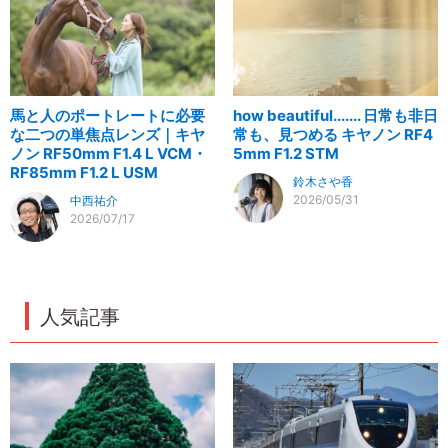
馬と人のポートレートに必要
how beautiful....... 日常も非日
な二つの単焦点レンズ｜キヤ
常も、見つめる キヤノン RF4
ノン RF50mm F1.4 L VCM・
5mm F1.2 STM
RF85mm F1.2 L USM
鈴木さや香
2026/05/31
中西祐介
2026/07/17
人気記事