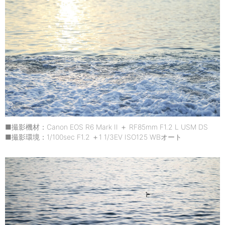
■撮影機材：Canon EOS R6 Mark II ＋ RF85mm F1.2 L USM DS
■撮影環境：1/100sec F1.2 ＋1 1/3EV ISO125 WBオート