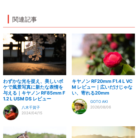
関連記事
わずかな光を捉え、美しいボ
キヤノン RF20mm F1.4 L VC
ケで風景写真に新たな表情を
M レビュー｜広いだけじゃな
与える｜キヤノン RF85mm F
い、寄れる20mm
1.2 L USM DS レビュー
GOTO AKI
2026/08/06
八木千賀子
2024/04/15