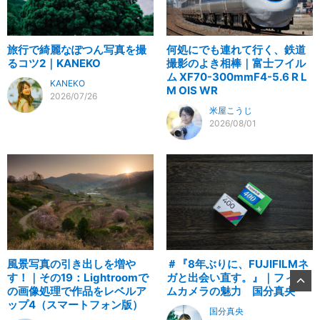
旅行で綺麗なぽつん写真を撮
何処にでも連れて行く、鉄道
るコツ2｜KANEKO
撮影のよき相棒｜富士フイル
ム XF70-300mmF4-5.6 R L
KANEKO
M OIS WR
2026/07/26
米屋こうじ
2026/08/01
風景写真の引き出しを増や
＃『8年ぶりに、FUJIFILMネ
す！｜その19：Lightroomで
ガと出会い直す。』｜フィル
の画像処理で作品をレベルア
ムカメラの魅力 国分真央
ップ4（スマートフォン版）
国分真央