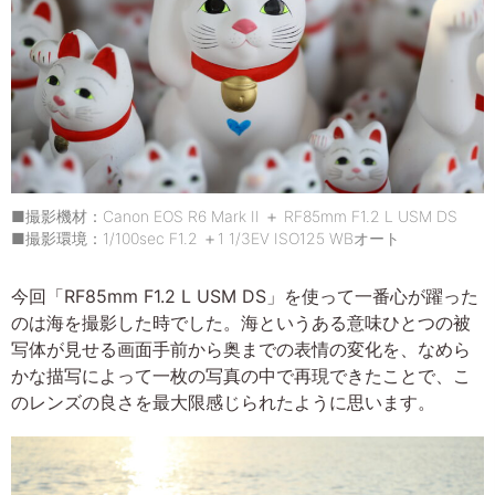
■撮影機材：Canon EOS R6 Mark II ＋ RF85mm F1.2 L USM DS
■撮影環境：1/100sec F1.2 ＋1 1/3EV ISO125 WBオート
今回「RF85mm F1.2 L USM DS」を使って一番心が躍った
のは海を撮影した時でした。海というある意味ひとつの被
写体が見せる画面手前から奥までの表情の変化を、なめら
かな描写によって一枚の写真の中で再現できたことで、こ
のレンズの良さを最大限感じられたように思います。