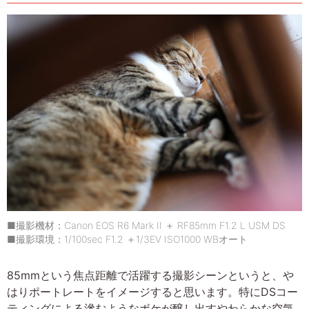
■撮影機材：Canon EOS R6 Mark II ＋ RF85mm F1.2 L USM DS
■撮影環境：1/100sec F1.2 ＋1/3EV ISO1000 WBオート
85mmという焦点距離で活躍する撮影シーンというと、や
はりポートレートをイメージすると思います。特にDSコー
ティングによる滲むようなボケが醸し出すやわらかな空気