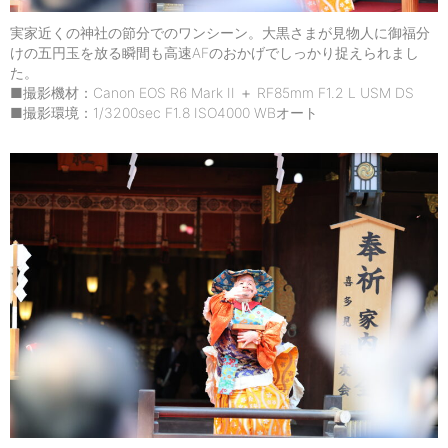
実家近くの神社の節分でのワンシーン。大黒さまが見物人に御福分
けの五円玉を放る瞬間も高速AFのおかげでしっかり捉えられまし
た。
■撮影機材：Canon EOS R6 Mark II ＋ RF85mm F1.2 L USM DS
■撮影環境：1/3200sec F1.8 ISO4000 WBオート