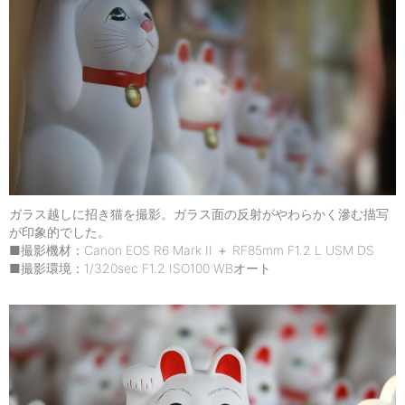
ガラス越しに招き猫を撮影。ガラス面の反射がやわらかく滲む描写
が印象的でした。
■撮影機材：Canon EOS R6 Mark II ＋ RF85mm F1.2 L USM DS
■撮影環境：1/320sec F1.2 ISO100 WBオート