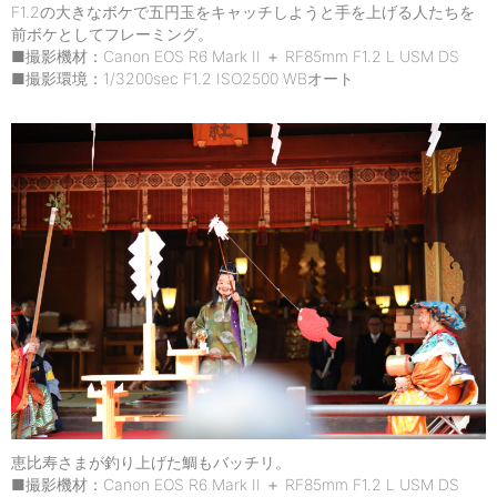
F1.2の大きなボケで五円玉をキャッチしようと手を上げる人たちを
前ボケとしてフレーミング。
■撮影機材：Canon EOS R6 Mark II ＋ RF85mm F1.2 L USM DS
■撮影環境：1/3200sec F1.2 ISO2500 WBオート
恵比寿さまが釣り上げた鯛もバッチリ。
■撮影機材：Canon EOS R6 Mark II ＋ RF85mm F1.2 L USM DS