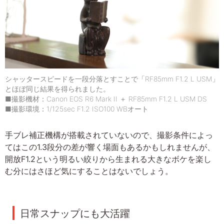
シャッタースピードを一段分落とすことで「RF85mm F1.2 L USM」
とほぼ同じ結果を得られました。
■撮影機材：Canon EOS R6 Mark II ＋ RF85mm F1.2 L USM DS
■撮影環境：1/125sec F1.2 ISO100 WBオート
手ブレ補正機構が搭載されていないので、撮影条件によっ
てはこの1.3段分の差が響く場面もあるかもしれませんが、
開放F1.2という明るい絞りから生まれる大きなボケを楽し
む分にはさほど気にすることはないでしょう。
日常スナップにも大活躍