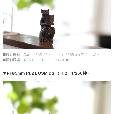
■撮影機材：Canon EOS R6 Mark II ＋ RF85mm F1.2 L USM
■撮影環境：1/250sec F1.2 ISO100 WBオート
▼RF85mm F1.2 L USM DS （F1.2 1/250秒）