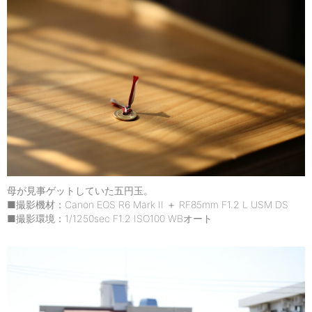
母が見事ゲットしていた五円玉。
■撮影機材：Canon EOS R6 Mark II ＋ RF85mm F1.2 L USM DS
■撮影環境：1/1250sec F1.2 ISO100 WBオート