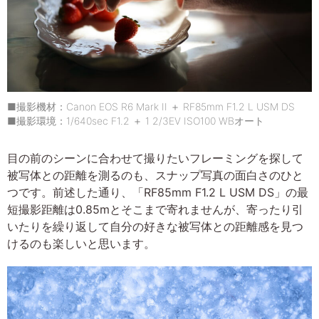
■撮影機材：Canon EOS R6 Mark II ＋ RF85mm F1.2 L USM DS
■撮影環境：1/640sec F1.2 ＋ 1 2/3EV ISO100 WBオート
目の前のシーンに合わせて撮りたいフレーミングを探して
被写体との距離を測るのも、スナップ写真の面白さのひと
つです。前述した通り、「RF85mm F1.2 L USM DS」の最
短撮影距離は0.85mとそこまで寄れませんが、寄ったり引
いたりを繰り返して自分の好きな被写体との距離感を見つ
けるのも楽しいと思います。