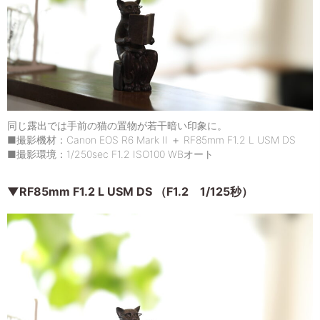
同じ露出では手前の猫の置物が若干暗い印象に。
■撮影機材：Canon EOS R6 Mark II ＋ RF85mm F1.2 L USM DS
■撮影環境：1/250sec F1.2 ISO100 WBオート
▼RF85mm F1.2 L USM DS （F1.2 1/125秒）