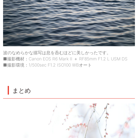
波のなめらかな描写は息を呑むほどに美しかったです。
■撮影機材：Canon EOS R6 Mark II ＋ RF85mm F1.2 L USM DS
■撮影環境：1/500sec F1.2 ISO100 WBオート
まとめ