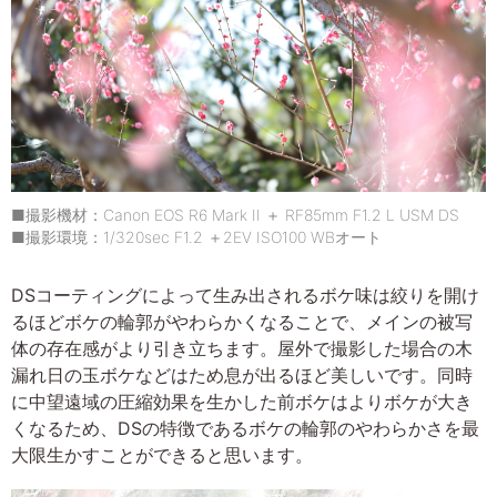
■撮影機材：Canon EOS R6 Mark II ＋ RF85mm F1.2 L USM DS
■撮影環境：1/320sec F1.2 ＋2EV ISO100 WBオート
DSコーティングによって生み出されるボケ味は絞りを開け
るほどボケの輪郭がやわらかくなることで、メインの被写
体の存在感がより引き立ちます。屋外で撮影した場合の木
漏れ日の玉ボケなどはため息が出るほど美しいです。同時
に中望遠域の圧縮効果を生かした前ボケはよりボケが大き
くなるため、DSの特徴であるボケの輪郭のやわらかさを最
大限生かすことができると思います。