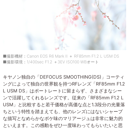
■撮影機材：Canon EOS R6 Mark II ＋ RF85mm F1.2 L USM DS
■撮影環境：1/400sec F1.2 ＋3EV ISO100 WBオート
キヤノン独自の「DEFOCUS SMOOTHING(DS)」コーティ
ングによって独自の世界観を持つRFレンズ「RF85mm F1.2
L USM DS」はポートレートに留まらず、さまざまなシー
ンで活躍してくれるレンズです。従来の「RF85mm F1.2 L
USM」と比較すると若干価格が高価な点と1.3段分の光量落
ちという特性を踏まえても、他のレンズにはないシャープ
な描写となめらかなボケ味のマリアージュは非常に魅力的
といえます。この感動をぜひ一度味わってもらいたいと思