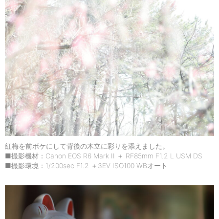
紅梅を前ボケにして背後の木立に彩りを添えました。
■撮影機材：Canon EOS R6 Mark II ＋ RF85mm F1.2 L USM DS
■撮影環境：1/200sec F1.2 ＋3EV ISO100 WBオート