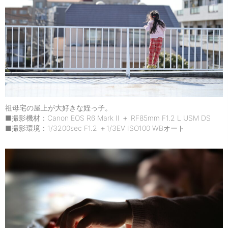
祖母宅の屋上が大好きな姪っ子。
■撮影機材：Canon EOS R6 Mark II ＋ RF85mm F1.2 L USM DS
■撮影環境：1/3200sec F1.2 ＋1/3EV ISO100 WBオート