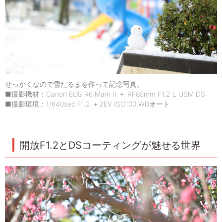
せっかくなので雪だるまを作って記念写真。
■撮影機材：Canon EOS R6 Mark II ＋ RF85mm F1.2 L USM DS
■撮影環境：1/640sec F1.2 ＋2EV ISO100 WBオート
開放F1.2とDSコーティングが魅せる世界