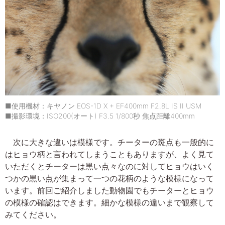
■使用機材：キヤノン EOS-1D X + EF400mm F2.8L IS II USM
■撮影環境：ISO200(オート) F3.5 1/800秒 焦点距離400mm
次に大きな違いは模様です。チーターの斑点も一般的に
はヒョウ柄と言われてしまうこともありますが、よく見て
いただくとチーターは黒い点々なのに対してヒョウはいく
つかの黒い点が集まって一つの花柄のような模様になって
います。前回ご紹介しました動物園でもチーターとヒョウ
の模様の確認はできます。細かな模様の違いまで観察して
みてください。