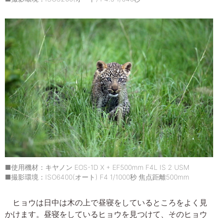
■使用機材：キヤノン EOS-1D X + EF500mm F4L IS 2 USM
■撮影環境：ISO6400(オート) F4 1/1000秒 焦点距離500mm
ヒョウは日中は木の上で昼寝をしているところをよく見
かけます。昼寝をしているヒョウを見つけて、そのヒョウ