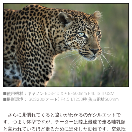
■使用機材：キヤノン EOS-1D X + EF500mm F4L IS II USM
■撮影環境：ISO3200(オート) F4.5 1/1250秒 焦点距離500mm
さらに見慣れてくると違いがわかるのがシルエットで
す。つまり体型ですが、チーターは陸上最速で走る哺乳類
と言われているほど走るために進化した動物です。空気抵