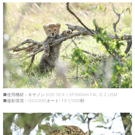
■使用機材：キヤノン EOS-1D X + EF500mm F4L IS 2 USM
■撮影環境：ISO2000(オート) F8 1/1000秒