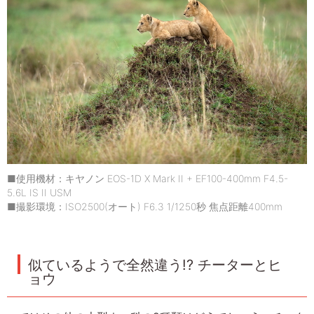
■使用機材：キヤノン EOS-1D X Mark II + EF100-400mm F4.5-
5.6L IS II USM
■撮影環境：ISO2500(オート) F6.3 1/1250秒 焦点距離400mm
似ているようで全然違う!? チーターとヒ
ョウ