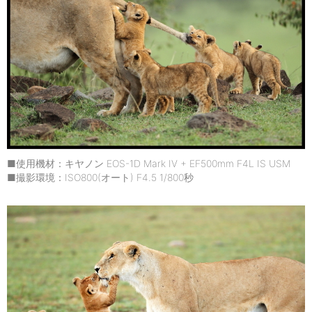
■使用機材：キヤノン EOS-1D Mark IV + EF500mm F4L IS USM
■撮影環境：ISO800(オート) F4.5 1/800秒