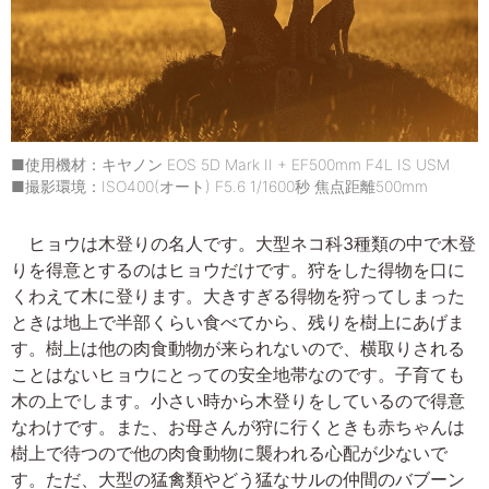
■使用機材：キヤノン EOS 5D Mark II + EF500mm F4L IS USM
■撮影環境：ISO400(オート) F5.6 1/1600秒 焦点距離500mm
ヒョウは木登りの名人です。大型ネコ科3種類の中で木登
りを得意とするのはヒョウだけです。狩をした得物を口に
くわえて木に登ります。大きすぎる得物を狩ってしまった
ときは地上で半部くらい食べてから、残りを樹上にあげま
す。樹上は他の肉食動物が来られないので、横取りされる
ことはないヒョウにとっての安全地帯なのです。子育ても
木の上でします。小さい時から木登りをしているので得意
なわけです。また、お母さんが狩に行くときも赤ちゃんは
樹上で待つので他の肉食動物に襲われる心配が少ないで
す。ただ、大型の猛禽類やどう猛なサルの仲間のバブーン