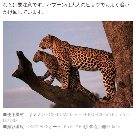
などは要注意です。バブーンは大人のヒョウでもよく追い
かけ回しています。
■使用機材：キヤノン EOS-1D Mark IV + EF100-400mm F4.5-5.6L
IS USM
■撮影環境：ISO12800(オート) F5.6 1/160秒 焦点距離170mm