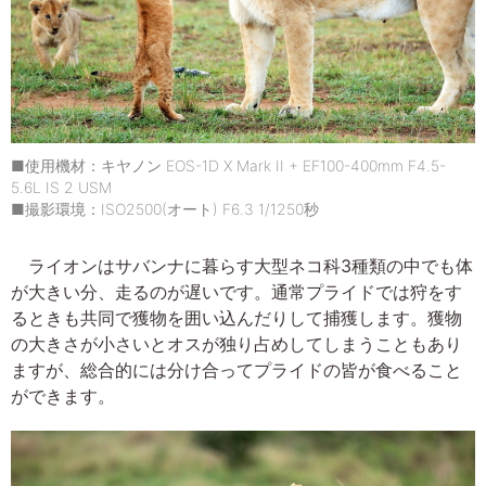
■使用機材：キヤノン EOS-1D X Mark II + EF100-400mm F4.5-
5.6L IS 2 USM
■撮影環境：ISO2500(オート) F6.3 1/1250秒
ライオンはサバンナに暮らす大型ネコ科3種類の中でも体
が大きい分、走るのが遅いです。通常プライドでは狩をす
るときも共同で獲物を囲い込んだりして捕獲します。獲物
の大きさが小さいとオスが独り占めしてしまうこともあり
ますが、総合的には分け合ってプライドの皆が食べること
ができます。