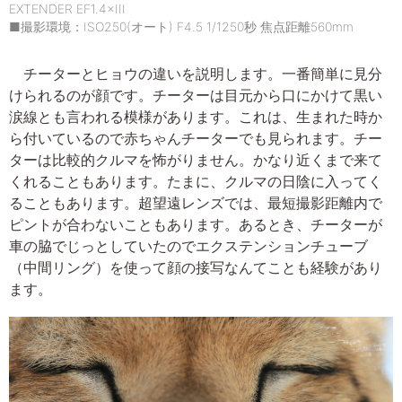
EXTENDER EF1.4×III
■撮影環境：ISO250(オート) F4.5 1/1250秒 焦点距離560mm
チーターとヒョウの違いを説明します。一番簡単に見分
けられるのが顔です。チーターは目元から口にかけて黒い
涙線とも言われる模様があります。これは、生まれた時か
ら付いているので赤ちゃんチーターでも見られます。チー
ターは比較的クルマを怖がりません。かなり近くまで来て
くれることもあります。たまに、クルマの日陰に入ってく
ることもあります。超望遠レンズでは、最短撮影距離内で
ピントが合わないこともあります。あるとき、チーターが
車の脇でじっとしていたのでエクステンションチューブ
（中間リング）を使って顔の接写なんてことも経験があり
ます。