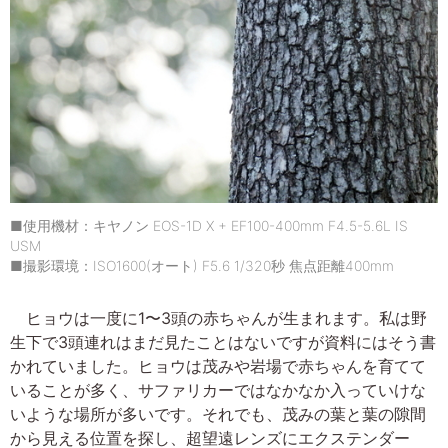
■使用機材：キヤノン EOS-1D X + EF100-400mm F4.5-5.6L IS
USM
■撮影環境：ISO1600(オート) F5.6 1/320秒 焦点距離400mm
ヒョウは一度に1〜3頭の赤ちゃんが生まれます。私は野
生下で3頭連れはまだ見たことはないですが資料にはそう書
かれていました。ヒョウは茂みや岩場で赤ちゃんを育てて
いることが多く、サファリカーではなかなか入っていけな
いような場所が多いです。それでも、茂みの葉と葉の隙間
から見える位置を探し、超望遠レンズにエクステンダー