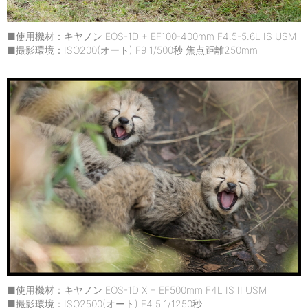
■使用機材：キヤノン EOS-1D + EF100-400mm F4.5-5.6L IS USM
■撮影環境：ISO200(オート) F9 1/500秒 焦点距離250mm
■使用機材：キヤノン EOS-1D X + EF500mm F4L IS II USM
■撮影環境：ISO2500(オート) F4.5 1/1250秒