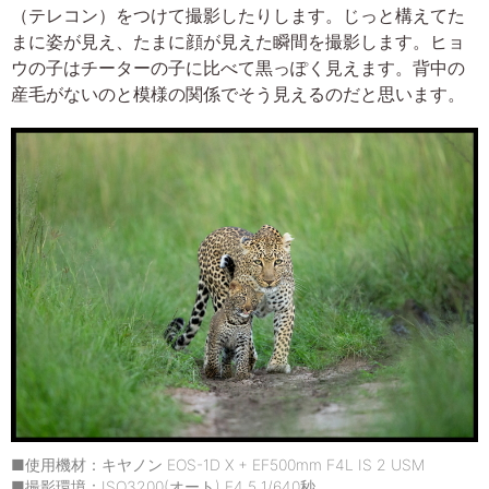
（テレコン）をつけて撮影したりします。じっと構えてた
まに姿が見え、たまに顔が見えた瞬間を撮影します。ヒョ
ウの子はチーターの子に比べて黒っぽく見えます。背中の
産毛がないのと模様の関係でそう見えるのだと思います。
■使用機材：キヤノン EOS-1D X + EF500mm F4L IS 2 USM
■撮影環境：ISO3200(オート) F4.5 1/640秒