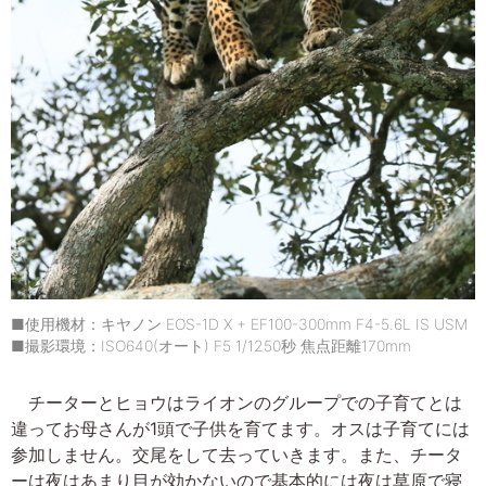
■使用機材：キヤノン EOS-1D X + EF100-300mm F4-5.6L IS USM
■撮影環境：ISO640(オート) F5 1/1250秒 焦点距離170mm
チーターとヒョウはライオンのグループでの子育てとは
違ってお母さんが1頭で子供を育てます。オスは子育てには
参加しません。交尾をして去っていきます。また、チータ
ーは夜はあまり目が効かないので基本的には夜は草原で寝