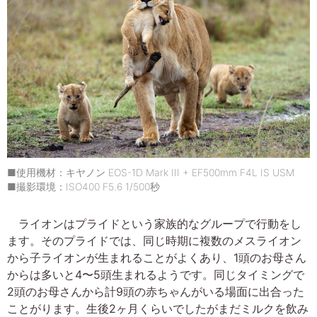
■使用機材：キヤノン EOS-1D Mark III + EF500mm F4L IS USM
■撮影環境：ISO400 F5.6 1/500秒
ライオンはプライドという家族的なグループで行動をし
ます。そのプライドでは、同じ時期に複数のメスライオン
から子ライオンが生まれることがよくあり、1頭のお母さん
からは多いと4〜5頭生まれるようです。同じタイミングで
2頭のお母さんから計9頭の赤ちゃんがいる場面に出合った
ことがります。生後2ヶ月くらいでしたがまだミルクを飲み