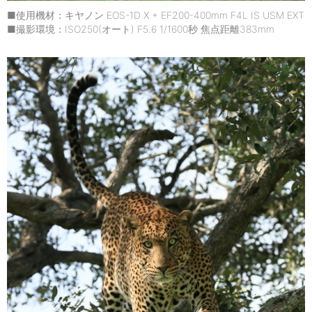
■使用機材：キヤノン EOS-1D X + EF200-400mm F4L IS USM EXT
■撮影環境：ISO250(オート) F5.6 1/1600秒 焦点距離383mm