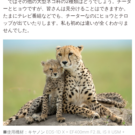
ではその他の大型ネコ科の2種類はどうでしょう。チータ
ーとヒョウですが、皆さんは見分けることはできますか。
たまにテレビ番組などでも、チーターなのにヒョウとテロ
ップが出ていたりします。私も初めは違いが全くわかりま
せんでした。
■使用機材：キヤノン EOS-1D X + EF400mm F2.8L IS II USM +