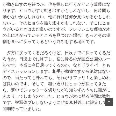
が動き出すのを待つか、他を探しに行くかという葛藤にな
ります。ヒョウがすぐ動き出すかもしれないし、何時間も
動かないかもしれない。他に行けば何か見つかるかもしれ
ないし、そのヒョウを撮り逃すかもしれない。そこにヒョ
ウがいるときはまだ良いのですが、フレッシュな獲物が木
の上にさがっているところを見つけた場合、きっとその獲
物を食べに戻ってくるという判断をする場面です。
夕方に戻ってくるだろうけど、日没までに戻ってくるだ
ろうか。日没までに終了し、宿に帰るのが国立公園のルー
ルです。本当に今日戻ってくるのか、などドライバーとも
ディスカッションします。相手が動物ですから絶対はない
ので、当たっても外れても、それがサファリ！と楽しめれ
ば良いのです。そして、狙い通りにヒョウが戻ってきた
ら、夢中でシャッターを切りながら知らずのうちに顔がに
んまりしてしまうのでした。ヒョウが木に登る時間は数秒
です。被写体ブレしないように1/1000秒以上に設定して2時
間弱待っていました。