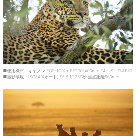
■使用機材：キヤノン EOS-1D X + EF200-400mm F4L IS USM EXT
■撮影環境：ISO640(オート) F5.6 1/1250秒 焦点距離560mm