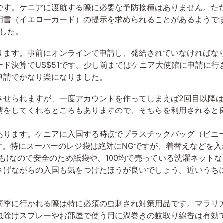
す。ケニアに渡航する際に必要な予防接種はありません。た
明書（イエローカード）の提示を求められることがあるようで
でした。
ます。事前にオンラインで申請し、発給されていなければな
ド決算でUS$51です。少し前まではケニア大使館に申請に行
申請でかなり楽になりました。
せられますが、一度アカウントを作ってしまえば2回目以降は
請をしてくれるところもありますので、そちらを利用されると
ります。ケニアに入国する時点でプラスチックバッグ（ビニ
す。特にスーパーのレジ袋は絶対にNGですが、着替えなどを
も)なので安全のため紙袋や、100均で売っている洗濯ネット
さげながらの入国も気をつけたほうが良いでしょう。近いうち
季に行かれる際は特に必須の虫刺され対策用品です。マラリ
除けスプレーやお部屋で使う用に渦巻きの蚊取り線香は有効で