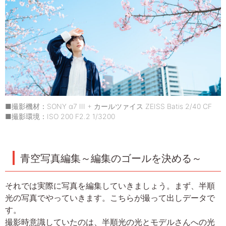
■撮影機材：SONY α7 III + カールツァイス ZEISS Batis 2/40 CF
■撮影環境：ISO 200 F2.2 1/3200
青空写真編集～編集のゴールを決める～
それでは実際に写真を編集していきましょう。まず、半順
光の写真でやっていきます。こちらが撮って出しデータで
す。
撮影時意識していたのは、半順光の光とモデルさんへの光