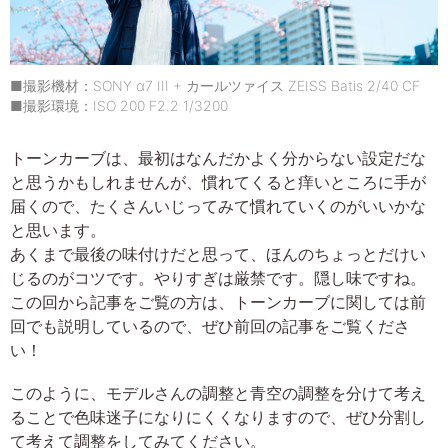
■撮影機材：SONY α7 III + カールツァイス ZEISS Batis 2/40 CF
■撮影環境：ISO 200 F2.2 1/3200
トーンカーブは、最初はなんだかよく分からない設定だな
と思うかもしれませんが、慣れてくると痒いところに手が
届くので、たくさんいじってみて慣れていくのがいいかな
と思います。
あくまで最後の味付けだと思って、ほんのちょっとだけい
じるのがコツです。やりすぎは厳禁です。隠し味ですね。
この回から記事をご覧の方は、トーンカーブに関しては前
回でも説明しているので、ぜひ前回の記事をご覧くださ
い！
このように、モデルさんの調整と青空の調整を分けて考え
ることで色味迷子になりにくくなりますので、ぜひ分割し
て考えて調整をしてみてください。