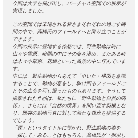
今回は大学を飛び出し、バーチャル空間での展示が
実現しました。
この空間では来場される皆さまそれぞれの過ごす時
間の中で、髙橋氏のフィールドへと降り立つことが
できます。
今回の展示に登場する作品では、野生動物は時に
山々や雪原、暗闇の中にその姿を潜め、またある時
は木々や草原、花畑といった風景の中に佇んでいま
す。
中には、野生動物からあえて「引いた」構図を意識
することで、動物が息をし、駆け回るフィールドご
とその生命を写し撮ったものもあります。そうして
撮影された作品は、私たちに「野生動物と自然の関
係」、さらには「自然の境界」を問い直す契機とな
り、既存の動物写真に対して新たな視座を提供する
でしょう。
「探」というタイトルに導かれ、野生動物の姿を
「探して」みることはもちろん、髙橋氏が「探求し