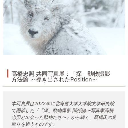
髙橋忠照 共同写真展：「探」動物撮影
方法論 ～導き出されたPosition～
本写真展は2022年に北海道大学大学院文学研究院
で開催した『「深」動物撮影 関係論〜写真家髙橋
忠照と出会った動物たち〜』から続く、髙橋氏の足
取りを追うものです。