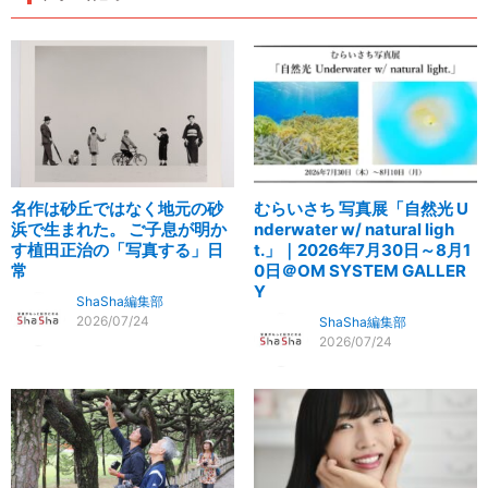
名作は砂丘ではなく地元の砂
むらいさち 写真展「自然光 U
浜で生まれた。 ご子息が明か
nderwater w/ natural ligh
す植田正治の「写真する」日
t.」｜2026年7月30日～8月1
常
0日＠OM SYSTEM GALLER
Y
ShaSha編集部
2026/07/24
ShaSha編集部
2026/07/24