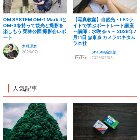
OM SYSTEM OM-1 Mark IIと
【写真教室】自然光・LEDラ
OM-3を持って観光と撮影を
イトで学ぶポートレート講座
楽しもう 栗林公園 撮影会レポ
～講師：水咲 奈々～ 2026年7
ート
月11日 @東京 カメラのキタム
ラ本社
木村琢磨
2026/07/11
ShaSha編集部
2026/07/03
人気記事