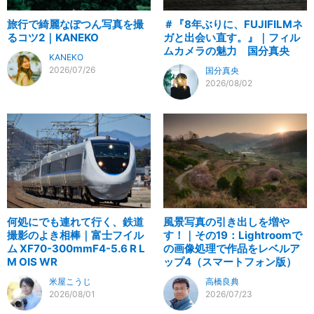
旅行で綺麗なぽつん写真を撮
＃『8年ぶりに、FUJIFILMネ
るコツ2｜KANEKO
ガと出会い直す。』｜フィル
ムカメラの魅力 国分真央
KANEKO
2026/07/26
国分真央
2026/08/02
何処にでも連れて行く、鉄道
風景写真の引き出しを増や
撮影のよき相棒｜富士フイル
す！｜その19：Lightroomで
ム XF70-300mmF4-5.6 R L
の画像処理で作品をレベルア
M OIS WR
ップ4（スマートフォン版）
米屋こうじ
高橋良典
2026/08/01
2026/07/23