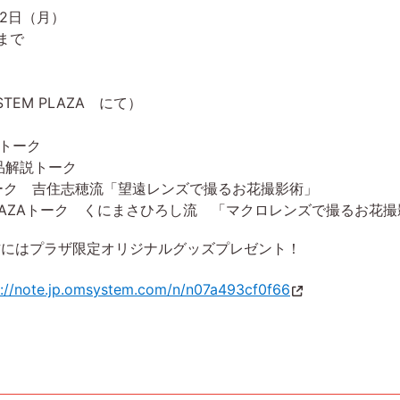
22日（月）
00まで
EM PLAZA にて）
説トーク
作品解説トーク
AZAトーク 吉住志穂流「望遠レンズで撮るお花撮影術」
し PLAZAトーク くにまさひろし流 「マクロレンズで撮るお花
方にはプラザ限定オリジナルグッズプレゼント！
s://note.jp.omsystem.com/n/n07a493cf0f66