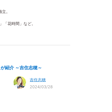
独立。
ang」「花時間」など。
が紹介 ～吉住志穂～
吉住志穂
2024/03/28