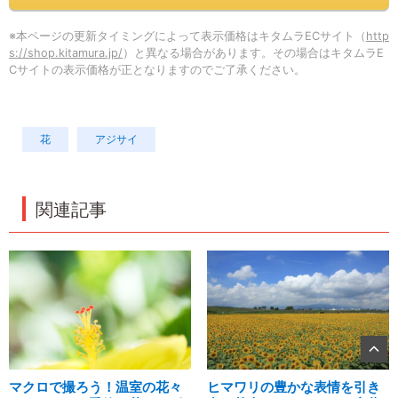
※本ページの更新タイミングによって表示価格はキタムラECサイト（
http
s://shop.kitamura.jp/
）と異なる場合があります。その場合はキタムラE
Cサイトの表示価格が正となりますのでご了承ください。
花
アジサイ
関連記事
マクロで撮ろう！温室の花々
ヒマワリの豊かな表情を引き