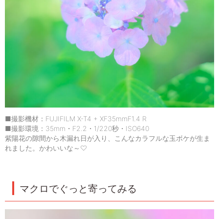
■撮影機材：FUJIFILM X-T4 + XF35mmF1.4 R
■撮影環境：35mm・F2.2・1/220秒・ISO640
紫陽花の隙間から木漏れ日が入り、こんなカラフルな玉ボケが生ま
れました。かわいいな～♡
マクロでぐっと寄ってみる