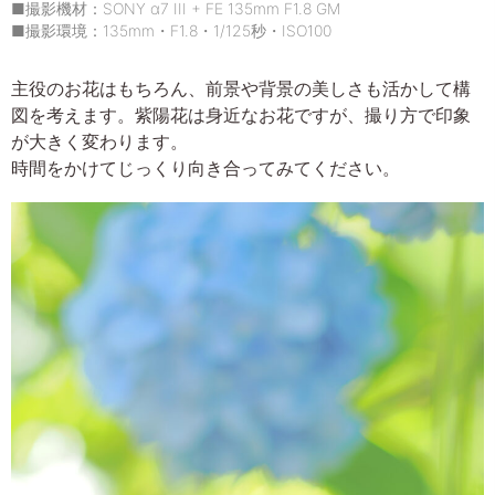
■撮影機材：SONY α7 III + FE 135mm F1.8 GM
■撮影環境：135mm・F1.8・1/125秒・ISO100
主役のお花はもちろん、前景や背景の美しさも活かして構
図を考えます。紫陽花は身近なお花ですが、撮り方で印象
が大きく変わります。
時間をかけてじっくり向き合ってみてください。