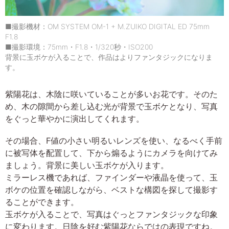
■撮影機材：OM SYSTEM OM-1 + M.ZUIKO DIGITAL ED 75mm
F1.8
■撮影環境：75mm・F1.8・1/320秒・ISO200
背景に玉ボケが入ることで、作品はよりファンタジックになりま
す。
紫陽花は、木陰に咲いていることが多いお花です。そのた
め、木の隙間から差し込む光が背景で玉ボケとなり、写真
をぐっと華やかに演出してくれます。
その場合、F値の小さい明るいレンズを使い、なるべく手前
に被写体を配置して、下から煽るようにカメラを向けてみ
ましょう。背景に美しい玉ボケが入ります。
ミラーレス機であれば、ファインダーや液晶を使って、玉
ボケの位置を確認しながら、ベストな構図を探して撮影す
ることができます。
玉ボケが入ることで、写真はぐっとファンタジックな印象
に変わります。日陰を好む紫陽花ならではの表現ですね。