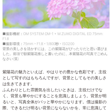
■撮影機材：OM SYSTEM OM-1 + M.ZUIKO DIGITAL ED 75mm
F1.8
■撮影環境：75mm・F1.8・1/800秒・ISO200
背景の美しさを活かすには、この紫陽花がぴったりだと思い選びま
した。前項で額紫陽花推しと書いたのに、本紫陽花の写真でごめん
なさい(笑)
紫陽花の魅力といえば、やはりその豊かな色彩です。主役
として写すのはもちろんですが、背景としてもその美しさ
は生きてきます。
ふんわりとした雰囲気を出したいときは、主役だけでな
く、背景も華やかにすることを意識しましょう。背景が明
るいと、写真全体がパッと華やかになります。僕は撮影の
際、できるだけ明るい背景にならないかを、常に意識して