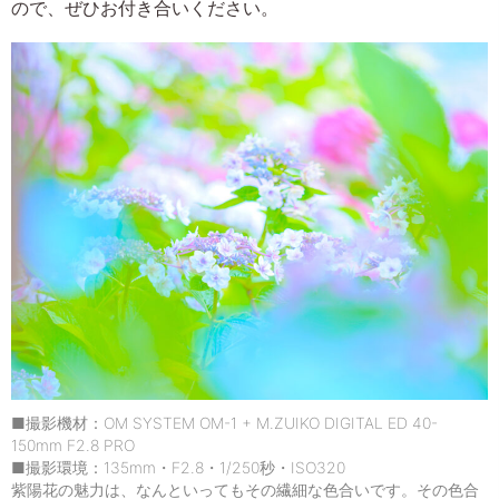
ので、ぜひお付き合いください。
■撮影機材：OM SYSTEM OM-1 + M.ZUIKO DIGITAL ED 40-
150mm F2.8 PRO
■撮影環境：135mm・F2.8・1/250秒・ISO320
紫陽花の魅力は、なんといってもその繊細な色合いです。その色合