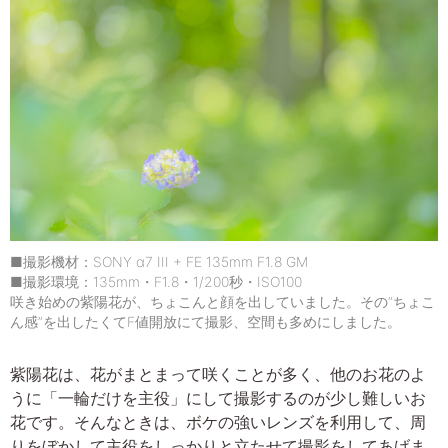
■撮影機材：SONY α7 III + FE 135mm F1.8 GM
■撮影環境：135mm・F1.8・1/200秒・ISO100
咲き始めの紫陽花が、ちょこんと顔を出していました。その“ちょこ
ん感”を出したくてF値開放にて撮影、空間も多めにしました。
紫陽花は、花がまとまって咲くことが多く、他のお花のよ
うに「一輪だけを主役」にして撮影するのが少し難しいお
花です。そんなときは、ボケの強いレンズを利用して、周
りをぼかして主役をしっかりと立たせて撮影をしてあげま