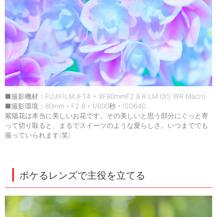
■撮影機材：FUJIFILM X-T4 + XF80mmF2.8 R LM OIS WR Macro
■撮影環境：80mm・F2.8・1/600秒・ISO640
紫陽花は本当に美しいお花です。その美しいと思う部分にぐっと寄
って切り取ると、まるでスイーツのような愛らしさ。いつまででも
撮っていられます(笑)
ボケるレンズで主役を立てる