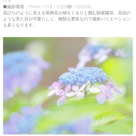
F1.8
■撮影環境：75mm・F1.8・1/320秒・ISO200
花びらのように見える装飾花が縁をぐるりと囲む額紫陽花。花冠の
ような見た目が可愛らしく、種類も豊富なので撮影バリエーション
も多くなります。