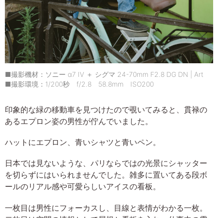
■撮影機材：ソニー α7 IV ＋ シグマ 24-70mm F2.8 DG DN | Art
■撮影環境：1/200秒 f/2.8 58.8mm ISO200
印象的な緑の移動車を見つけたので覗いてみると、貫禄の
あるエプロン姿の男性が佇んでいました。
ハットにエプロン、青いシャツと青いペン。
日本では見ないような、パリならではの光景にシャッター
を切らずにはいられませんでした。雑多に置いてある段ボ
ールのリアル感や可愛らしいアイスの看板。
一枚目は男性にフォーカスし、目線と表情がわかる一枚。