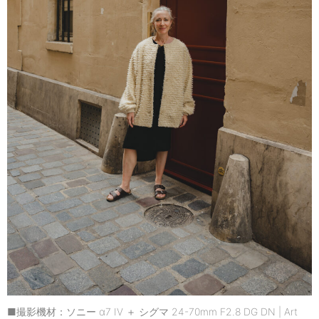
■撮影機材：ソニー α7 IV ＋ シグマ 24-70mm F2.8 DG DN | Art