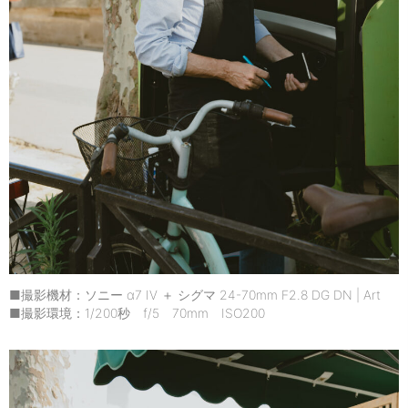
■撮影機材：ソニー α7 IV ＋ シグマ 24-70mm F2.8 DG DN | Art
■撮影環境：1/200秒 f/5 70mm ISO200