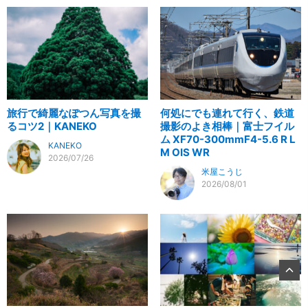
旅行で綺麗なぽつん写真を撮
何処にでも連れて行く、鉄道
るコツ2｜KANEKO
撮影のよき相棒｜富士フイル
ム XF70-300mmF4-5.6 R L
KANEKO
M OIS WR
2026/07/26
米屋こうじ
2026/08/01