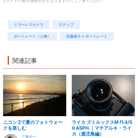
Cサイトの表示価格が正となりますのでご了承ください。
ミラーレスカメラ
スナップ
ポートレート（人物）
佐藤俊斗 × ポートレート
関連記事
ニコン Zで夏のフォトウォー
ライカ ズミルックスM f1.4/5
クを楽しむ
0 ASPH.｜マチアルキ・ライ
カ（鹿児島編）
三井公一