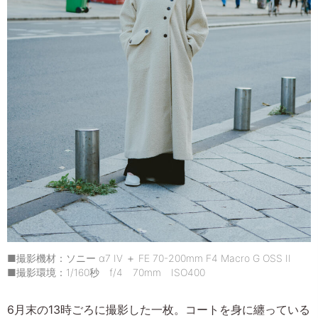
■撮影機材：ソニー α7 IV ＋ FE 70-200mm F4 Macro G OSS II
■撮影環境：1/160秒 f/4 70mm ISO400
6月末の13時ごろに撮影した一枚。コートを身に纏っている