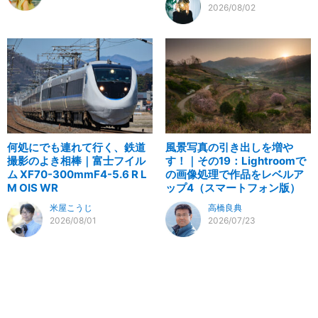
2026/08/02
何処にでも連れて行く、鉄道
風景写真の引き出しを増や
撮影のよき相棒｜富士フイル
す！｜その19：Lightroomで
ム XF70-300mmF4-5.6 R L
の画像処理で作品をレベルア
M OIS WR
ップ4（スマートフォン版）
米屋こうじ
高橋良典
2026/08/01
2026/07/23