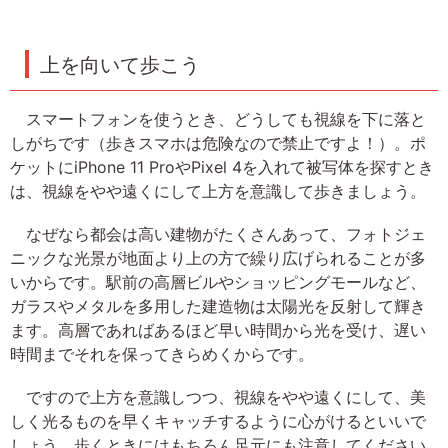
上を向いて歩こう
スマートフォンを使うとき、どうしても視線を下に落と
しがちです（歩きスマホは危険なので禁止ですよ！）。ポ
ケットにiPhone 11 ProやPixel 4を入れて被写体を探すとき
は、視線をやや遠くにして上方を意識して歩きましょう。
なぜなら都会は高い建物がたくさんあって、フォトジェ
ニックな光景が地面より上の方で繰り広げられることが多
いからです。駅前の高層ビルやショッピングモールなど、
ガラスやメタルを多用した建造物は太陽光を反射して輝き
ます。高層であればあるほど早い時間から光を受け、遅い
時間までそれを保ってきらめくからです。
ですので上方を意識しつつ、視線をやや遠くにして、美
しく光るものを早くキャッチするように心がけるといいで
しょう。歩くときにはもちろん足元にも注意してください