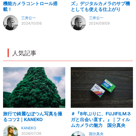
機能カメラコントロール搭
ズ」デジタルカメラのサブ機
載！
としても使える仕上がり
三井公一
三井公一
2024/10/06
2024/09/09
人気記事
旅行で綺麗なぽつん写真を撮
＃『8年ぶりに、FUJIFILMネ
るコツ2｜KANEKO
ガと出会い直す。』｜フィル
ムカメラの魅力 国分真央
KANEKO
2026/07/26
国分真央