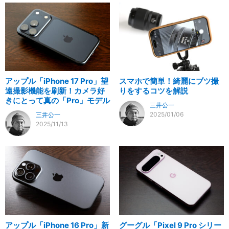
アップル「iPhone 17 Pro」望
スマホで簡単！綺麗にブツ撮
遠撮影機能を刷新！カメラ好
りをするコツを解説
きにとって真の「Pro」モデル
三井公一
2025/01/06
三井公一
2025/11/13
アップル「iPhone 16 Pro」新
グーグル「Pixel 9 Pro シリー