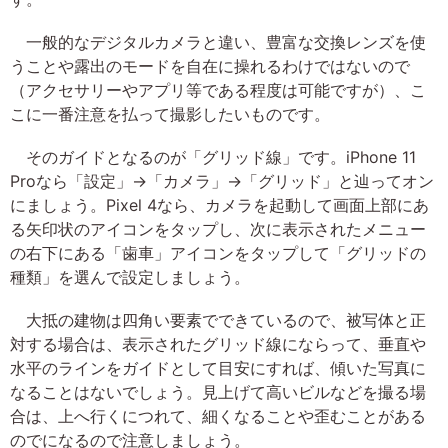
一般的なデジタルカメラと違い、豊富な交換レンズを使
うことや露出のモードを自在に操れるわけではないので
（アクセサリーやアプリ等である程度は可能ですが）、こ
こに一番注意を払って撮影したいものです。
そのガイドとなるのが「グリッド線」です。iPhone 11
Proなら「設定」→「カメラ」→「グリッド」と辿ってオン
にましょう。Pixel 4なら、カメラを起動して画面上部にあ
る矢印状のアイコンをタップし、次に表示されたメニュー
の右下にある「歯車」アイコンをタップして「グリッドの
種類」を選んで設定しましょう。
大抵の建物は四角い要素でできているので、被写体と正
対する場合は、表示されたグリッド線にならって、垂直や
水平のラインをガイドとして目安にすれば、傾いた写真に
なることはないでしょう。見上げて高いビルなどを撮る場
合は、上へ行くにつれて、細くなることや歪むことがある
のでになるので注意しましょう。