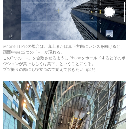
iPhone 11 Proの場合は、真上または真下方向にレンズを向けると、
画面中央に2つの「+」が現れる。
この2つの「+」を合致させるようにiPhoneをホールドするとそのポ
ジションが真上もしくは真下、ということになる。
ブツ撮りの際にも役立つので覚えておきたいTipsだ