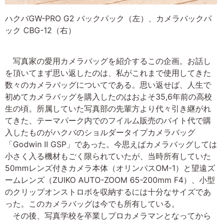
ハクバGW-PRO G2 バックパック（左）、カメラバックパ
ック CBG-12（右）
写真家の愛用カメラバッグを紹介するこの企画。お話し
を頂いてまず思い返したのは、私がこれまで使用してきた
数々のカメラバッグについてである。思い返せば、人生で
初めてカメラバッグを購入したのはおよそ35,6年前の高校
生の頃。所属していた写真部の先輩方より代々引き継がれ
てきた、テーマパーク内でのフイルム販売のバイト代で購
入したものがハクバのショルダータイプカメラバッグ
「Godwin II GSP」であった。今思えばカメラバッグしては
小さく入る機材もごく限られていたが、当時所有していた
50mmレンズ付きカメラ本体（オリンパスOM-1）と望遠ズ
ームレンズ（ZUIKO AUTO-ZOOM 65-200mm F4）、小型
のクリップオンストロボを収納するには十分なサイズであ
った。このカメラバッグは今でも所有している。
その後、写真学校を卒業しプロカメラマンとなってから