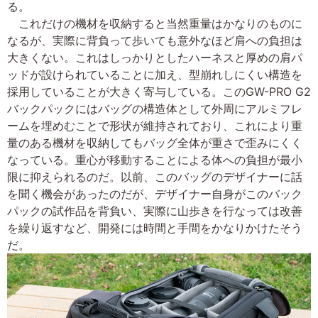
る。
これだけの機材を収納すると当然重量はかなりのものに
なるが、実際に背負って歩いても意外なほど肩への負担は
大きくない。これはしっかりとしたハーネスと厚めの肩パ
ッドが設けられていることに加え、型崩れしにくい構造を
採用していることが大きく寄与している。このGW-PRO G2
バックパックにはバッグの構造体として外周にアルミフレ
ームを埋めむことで形状が維持されており、これにより重
量のある機材を収納してもバッグ全体が重さで歪みにくく
なっている。重心が移動することによる体への負担が最小
限に抑えられるのだ。以前、このバッグのデザイナーに話
を聞く機会があったのだが、デザイナー自身がこのバック
パックの試作品を背負い、実際に山歩きを行なっては改善
を繰り返すなど、開発には時間と手間をかなりかけたそう
だ。