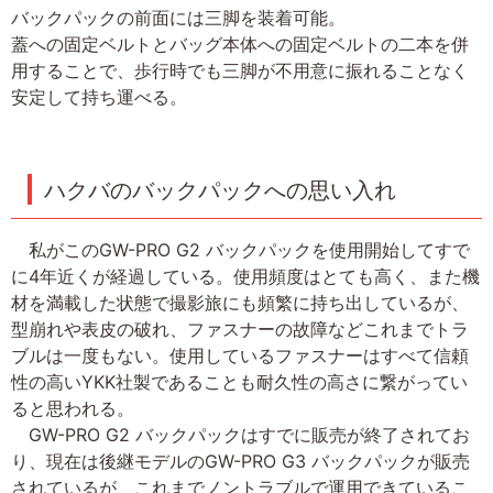
バックパックの前面には三脚を装着可能。
蓋への固定ベルトとバッグ本体への固定ベルトの二本を併
用することで、歩行時でも三脚が不用意に振れることなく
安定して持ち運べる。
ハクバのバックパックへの思い入れ
私がこのGW-PRO G2 バックパックを使用開始してすで
に4年近くが経過している。使用頻度はとても高く、また機
材を満載した状態で撮影旅にも頻繁に持ち出しているが、
型崩れや表皮の破れ、ファスナーの故障などこれまでトラ
ブルは一度もない。使用しているファスナーはすべて信頼
性の高いYKK社製であることも耐久性の高さに繋がってい
ると思われる。
GW-PRO G2 バックパックはすでに販売が終了されてお
り、現在は後継モデルのGW-PRO G3 バックパックが販売
されているが、これまでノントラブルで運用できているこ