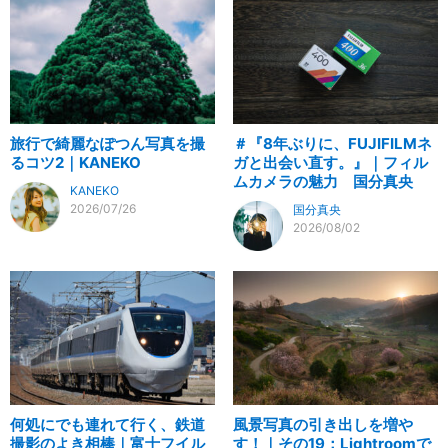
旅行で綺麗なぽつん写真を撮
＃『8年ぶりに、FUJIFILMネ
るコツ2｜KANEKO
ガと出会い直す。』｜フィル
ムカメラの魅力 国分真央
KANEKO
2026/07/26
国分真央
2026/08/02
何処にでも連れて行く、鉄道
風景写真の引き出しを増や
撮影のよき相棒｜富士フイル
す！｜その19：Lightroomで