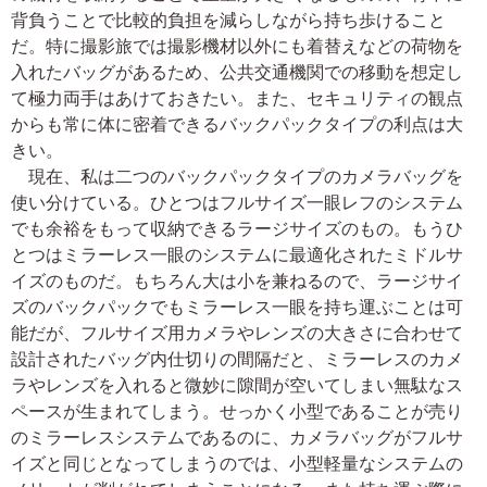
背負うことで比較的負担を減らしながら持ち歩けること
だ。特に撮影旅では撮影機材以外にも着替えなどの荷物を
入れたバッグがあるため、公共交通機関での移動を想定し
て極力両手はあけておきたい。また、セキュリティの観点
からも常に体に密着できるバックパックタイプの利点は大
きい。
現在、私は二つのバックパックタイプのカメラバッグを
使い分けている。ひとつはフルサイズ一眼レフのシステム
でも余裕をもって収納できるラージサイズのもの。もうひ
とつはミラーレス一眼のシステムに最適化されたミドルサ
イズのものだ。もちろん大は小を兼ねるので、ラージサイ
ズのバックパックでもミラーレス一眼を持ち運ぶことは可
能だが、フルサイズ用カメラやレンズの大きさに合わせて
設計されたバッグ内仕切りの間隔だと、ミラーレスのカメ
ラやレンズを入れると微妙に隙間が空いてしまい無駄なス
ペースが生まれてしまう。せっかく小型であることが売り
のミラーレスシステムであるのに、カメラバッグがフルサ
イズと同じとなってしまうのでは、小型軽量なシステムの