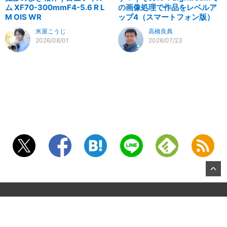
ム XF70-300mmF4-5.6 R L
の画像処理で作品をレベルア
M OIS WR
ップ4（スマートフォン版）
米屋こうじ
高橋良典
2026/08/01
2026/07/23
©2026, KITAMURA Co., Ltd.
About US
お問合せ
All Rights Reserved.