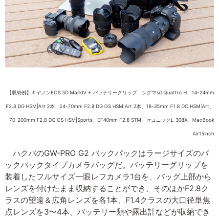
【収納例】キヤノンEOS 5D MarkIV + バッテリーグリップ、シグマsd Quattro H、14-24mm
F2.8 DG HSM|Art 2本、24-70mm F2.8 DG OS HSM|Art 2本、18-35mm F1.8 DC HSM|Art、
70-200mm F2.8 DG OS HSM|Sports、EF40mm F2.8 STM、セコニックL-308X、MacBook
Air15inch
ハクバのGW-PRO G2 バックパックはラージサイズのバ
ックパックタイプカメラバッグだ。バッテリーグリップを
装着したフルサイズ一眼レフカメラ1台を、バッグ上部から
レンズを付けたまま収納することができ、そのほかF2.8ク
ラスの望遠＆広角レンズを各1本、F1.4クラスの大口径単焦
点レンズを3〜4本、バッテリー類や露出計などが収納でき