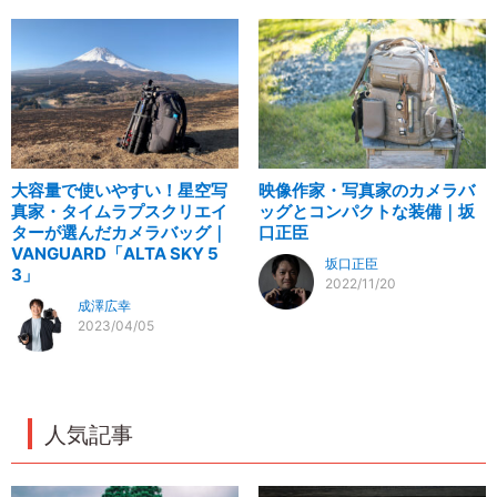
大容量で使いやすい！星空写
映像作家・写真家のカメラバ
真家・タイムラプスクリエイ
ッグとコンパクトな装備｜坂
ターが選んだカメラバッグ｜
口正臣
VANGUARD「ALTA SKY 5
坂口正臣
3」
2022/11/20
成澤広幸
2023/04/05
人気記事