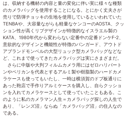
は、収納する機材の内容と量の変化に伴い実に様々な種類
のカメラバッグを使用することになる。とにかく丈夫さが
売りで防弾チョッキの生地を使用しているといわれていた
TENBAや、大容量ながらも軽量なケンコーのAOSTA、クッ
ション性が高くリブデザインが特徴的なイスラエル製の
KATA、1980年代から変わらない定番中の定番ドンケF-2、
意欲的なデザインと機能性が特徴のバンガード、アウトド
アブランドモンベルの大型リュック型カメラバッグなどな
ど、これまで使ってきたカメラバッグは実にさまざまだ。
さらに中版や大判フィルムカメラ用にはゼロハリバート
ンやペリカンを代表とするアルミ製や樹脂製のハードカメ
ラケースも使ってもいたし、一時は横須賀のドブ板通りに
あった鞄店で手作りアルミケースを購入し、自らクッショ
ンを入れてカメラケースとして使っていたこともある。こ
のように私のカメラマン人生＝カメラバッグ探しの人生で
あり、「レンズ沼」ならぬ「カメラバッグ沼」の住人なの
である。